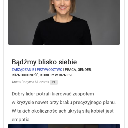
Bądźmy blisko siebie
ZARZĄDZANIE I PRZYWÓDZTWO
|
PRACA
,
GENDER
,
RÓŻNORODNOŚĆ
,
KOBIETY W BIZNESIE
Aneta Podyma-Milczarek
PL
Dobry lider potrafi kierować zespołem
w kryzysie nawet przy braku precyzyjnego planu.
W takich okolicznościach ukrytą siłą kobiet jest
empatia.