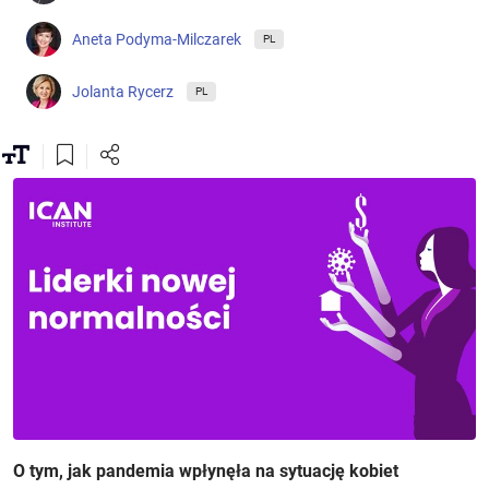
Aneta Podyma-Milczarek
PL
Jolanta Rycerz
PL
O tym, jak pandemia wpłynęła na sytuację kobiet