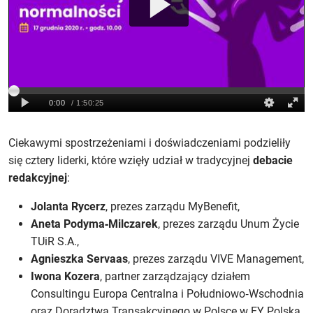
Ciekawymi spostrzeżeniami i doświadczeniami podzieliły
się cztery liderki, które wzięły udział w tradycyjnej
debacie
redakcyjnej
:
Jolanta Rycerz
, prezes zarządu MyBenefit,
Aneta Podyma‑Milczarek
, prezes zarządu Unum Życie
TUiR S.A.,
Agnieszka Servaas
, prezes zarządu VIVE Management,
Iwona Kozera
, partner zarządzający działem
Consultingu Europa Centralna i Południowo‑Wschodnia
oraz Doradztwa Transakcyjnego w Polsce w EY Polska.