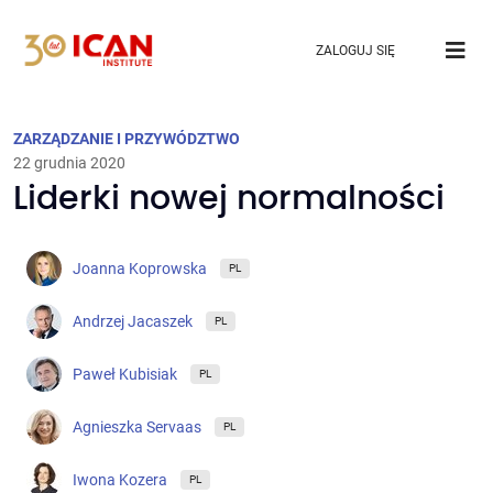
ZALOGUJ SIĘ
ZARZĄDZANIE I PRZYWÓDZTWO
22 grudnia 2020
Liderki nowej normalności
Joanna Koprowska
PL
Andrzej Jacaszek
PL
Paweł Kubisiak
PL
Agnieszka Servaas
PL
Iwona Kozera
PL