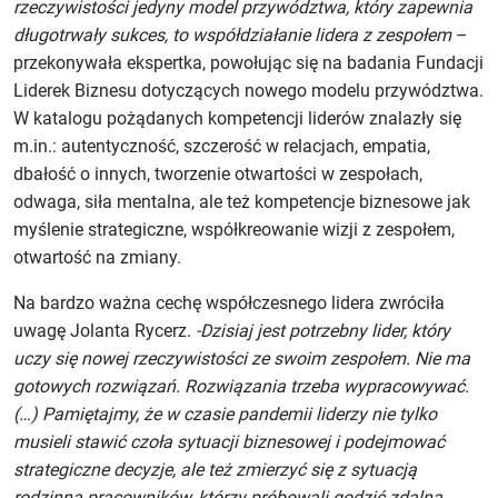
rzeczywistości jedyny model przywództwa, który zapewnia
długotrwały sukces, to współdziałanie lidera z zespołem
–
przekonywała ekspertka, powołując się na badania Fundacji
Liderek Biznesu dotyczących nowego modelu przywództwa.
W katalogu pożądanych kompetencji liderów znalazły się
m.in.: autentyczność, szczerość w relacjach, empatia,
dbałość o innych, tworzenie otwartości w zespołach,
odwaga, siła mentalna, ale też kompetencje biznesowe jak
myślenie strategiczne, współkreowanie wizji z zespołem,
otwartość na zmiany.
Na bardzo ważna cechę współczesnego lidera zwróciła
uwagę Jolanta Rycerz.
-Dzisiaj jest potrzebny lider, który
uczy się nowej rzeczywistości ze swoim zespołem. Nie ma
gotowych rozwiązań. Rozwiązania trzeba wypracowywać.
(…) Pamiętajmy, że w czasie pandemii liderzy nie tylko
musieli stawić czoła sytuacji biznesowej i podejmować
strategiczne decyzje, ale też zmierzyć się z sytuacją
rodzinną pracowników, którzy próbowali godzić zdalną