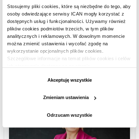
Stosujemy pliki cookies, które są niezbędne do tego, aby
Ważne, by słuchać i słyszeć
osoby odwiedzające serwisy ICAN mogły korzystać z
dostępnych usług i funkcjonalności. Używamy również
ZARZĄDZANIE I PRZYWÓDZTWO
|
RÓŻNORODNOŚĆ
,
GENDER
,
plików cookies podmiotów trzecich, w tym plików
PRACA
,
KOBIETY W BIZNESIE
analitycznych i reklamowych. W dowolnym momencie
Jolanta Rycerz
PL
można zmienić ustawienia i wycofać zgodę na
Każdy, niezależenie od płci, może być dobrym
wykorzystanie opcjonalnych plików cookies.
Szczegółowe informacje na temat plików cookies i celów
przywódcą. Jeśli chcemy inspirować innych do
ich stosowania dostępne są na stronie
działania, przede wszystkim musimy wykazywać
https://www.ican.pl/prywatnosc
się odwagą, wzbudzać zaufanie i dzielić się
Akceptuję wszystkie
swoją pasją.
Zmieniam ustawienia
Odrzucam wszystkie