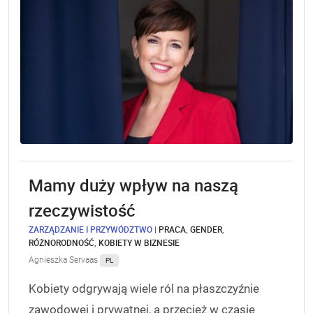
Mamy duży wpływ na naszą
rzeczywistość
ZARZĄDZANIE I PRZYWÓDZTWO
|
PRACA
,
GENDER
,
RÓŻNORODNOŚĆ
,
KOBIETY W BIZNESIE
Agnieszka Servaas
PL
Kobiety odgrywają wiele ról na płaszczyźnie
zawodowej i prywatnej, a przecież w czasie