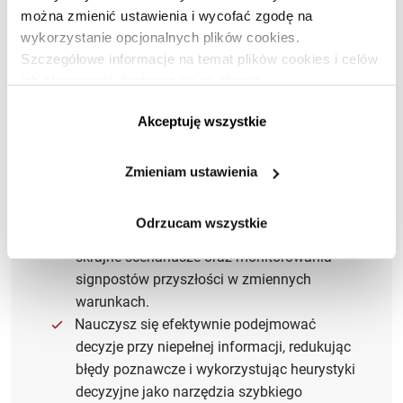
można zmienić ustawienia i wycofać zgodę na
wykorzystanie opcjonalnych plików cookies.
Szczegółowe informacje na temat plików cookies i celów
ich stosowania dostępne są na stronie
https://www.ican.pl/prywatnosc
Akceptuję wszystkie
Korzyści dla lidera
Zmieniam ustawienia
Zdobędziesz umiejętność projektowania
Odrzucam wszystkie
strategii foresightowych odpornych na
skrajne scenariusze oraz monitorowania
signpostów przyszłości w zmiennych
warunkach.
Nauczysz się efektywnie podejmować
decyzje przy niepełnej informacji, redukując
błędy poznawcze i wykorzystując heurystyki
decyzyjne jako narzędzia szybkiego