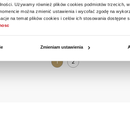
alności. Używamy również plików cookies podmiotów trzecich, w 
i negocjacyjne. To program skupiony na Tobie! Polecany lider
mencie można zmienić ustawienia i wycofać zgodę na wykorzy
zego szczebla.
cje na temat plików cookies i celów ich stosowania dostępne s
tnosc
rszawa
ie
Zmieniam ustawienia
A
1
2