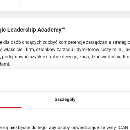
gic Leadership Academy™
e dla osób chcących zdobyć kompetencje zarządzania strategi
, właścicieli firm, członków zarządu i dyrektorów. Uczy m.in., ja
ę, podejmować szybkie i trafne decyzje, zarządzać wartością firmy
dami.
rszawa
Szczegóły
al Leadership Academy™
 rozwoju miękkich kompetencji z obszaru osobistego przywódz
óre są niezbędne do tego, aby osoby odwiedzające serwisy ICAN
k budować silną markę osobistą, autorytet i wpływ w organizacji