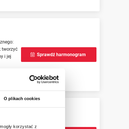
cznego:
k tworzyć
Sprawdź harmonogram
 i jej
O plikach cookies
twa.
 mogły korzystać z
. Rozwija