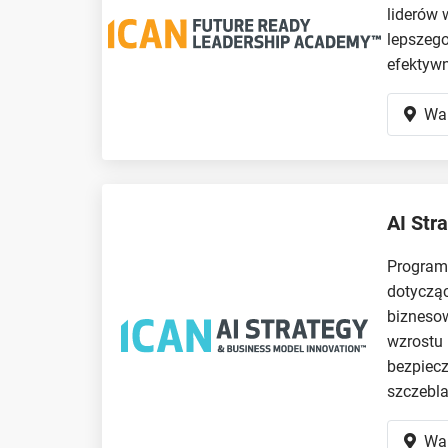
liderów 
lepszego
efektywn
Wa
AI Str
Program 
dotycząc
biznesow
wzrostu 
bezpiecz
szczebla
Wa