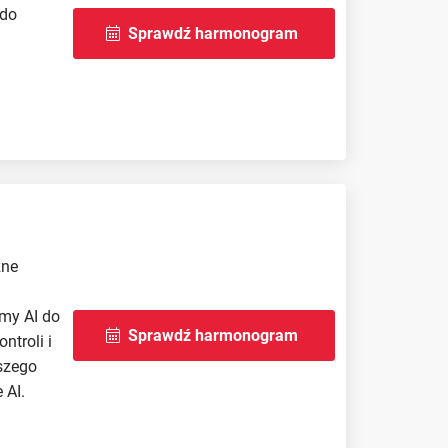
 do
Sprawdź harmonogram
zne
my AI do
Sprawdź harmonogram
ntroli i
szego
 AI.