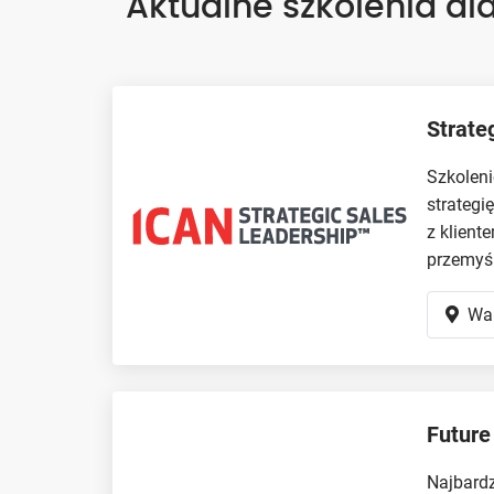
Aktualne szkolenia dl
Strate
Szkoleni
strategi
z klient
przemyśl
Wa
Future
Najbard