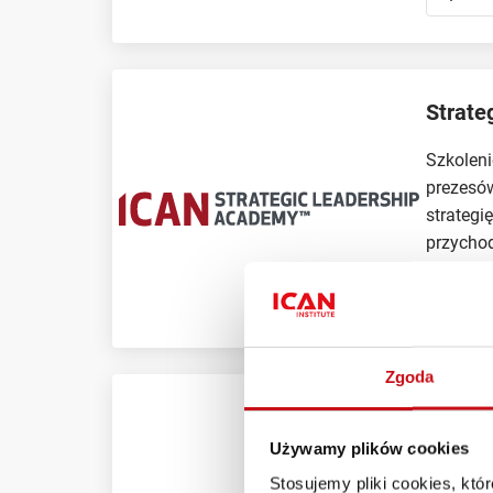
Strate
Szkoleni
prezesów
strategi
przycho
Wa
Zgoda
Person
Używamy plików cookies
Program
Stosujemy pliki cookies, kt
Uczy, ja