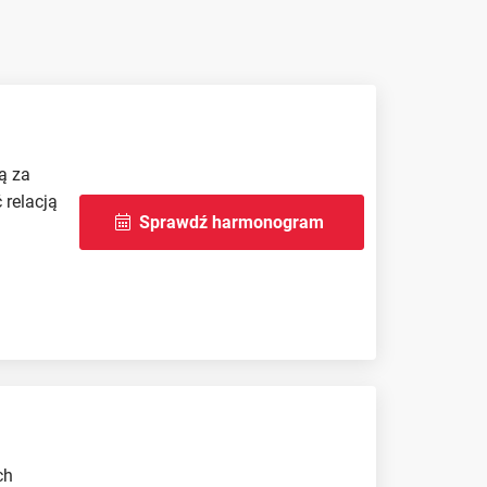
ą za
 relacją
Sprawdź harmonogram
ch