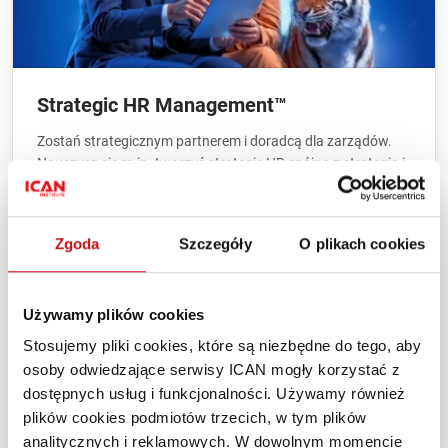
Strategic HR Management™
Zostań strategicznym partnerem i doradcą dla zarządów.
Nauczysz się m.in. tworzyć strategię HR spójną z strategią i
celami firmy, uzasadniać biznesowo inicjatywy HR,
rekrutować talenty oraz rozwijać swoją markę osobistą i
pozycję w organizacji.
Zgoda
Szczegóły
O plikach cookies
Cena:
18999,00 zł netto
Czas trwania:
5 dwudniowych sesji
Używamy plików cookies
Lokalizacja:
Warszawa
Stosujemy pliki cookies, które są niezbędne do tego, aby
osoby odwiedzające serwisy ICAN mogły korzystać z
dostępnych usług i funkcjonalności. Używamy również
Stacjonarnie
plików cookies podmiotów trzecich, w tym plików
analitycznych i reklamowych. W dowolnym momencie