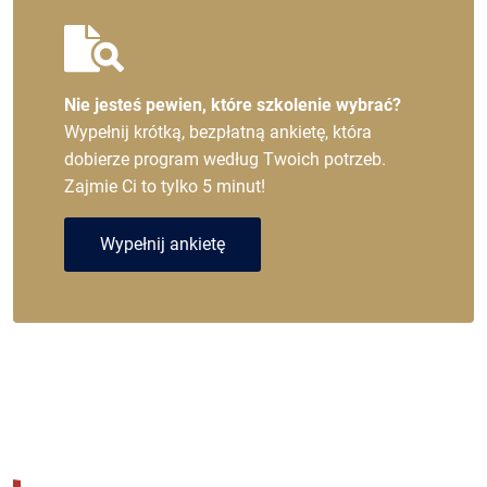
Nie jesteś pewien, które szkolenie wybrać?
Wypełnij krótką, bezpłatną ankietę, która
dobierze program według Twoich potrzeb.
Zajmie Ci to tylko 5 minut!
Wypełnij ankietę