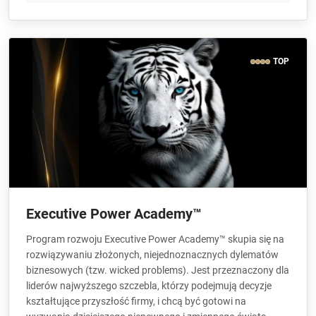
TOP
Executive Power Academy™
Program rozwoju Executive Power Academy™ skupia się na
rozwiązywaniu złożonych, niejednoznacznych dylematów
biznesowych (tzw. wicked problems). Jest przeznaczony dla
liderów najwyższego szczebla, którzy podejmują decyzje
kształtujące przyszłość firmy, i chcą być gotowi na