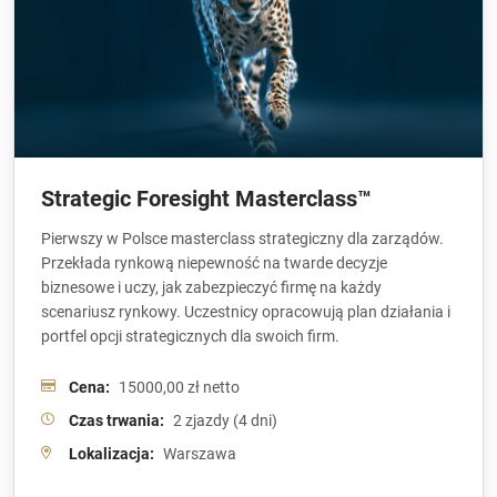
Strategic Foresight Masterclass™
Pierwszy w Polsce masterclass strategiczny dla zarządów.
Przekłada rynkową niepewność na twarde decyzje
biznesowe i uczy, jak zabezpieczyć firmę na każdy
scenariusz rynkowy. Uczestnicy opracowują plan działania i
portfel opcji strategicznych dla swoich firm.
Cena:
15000,00 zł netto
Czas trwania:
2 zjazdy (4 dni)
Lokalizacja:
Warszawa