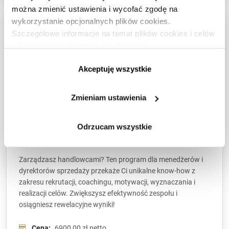
można zmienić ustawienia i wycofać zgodę na
wykorzystanie opcjonalnych plików cookies.
FUNDAMENTAL
Szczegółowe informacje na temat plików cookies i celów
ich stosowania dostępne są na stronie
https://www.ican.pl/prywatnosc
Akceptuję wszystkie
Zmieniam ustawienia
Odrzucam wszystkie
Sprzedaż Doradcza Nowej Generacji
Zarządzasz handlowcami? Ten program dla menedżerów i
dyrektorów sprzedaży przekaże Ci unikalne know-how z
zakresu rekrutacji, coachingu, motywacji, wyznaczania i
realizacji celów. Zwiększysz efektywność zespołu i
osiągniesz rewelacyjne wyniki!
Cena:
6900,00 zł netto