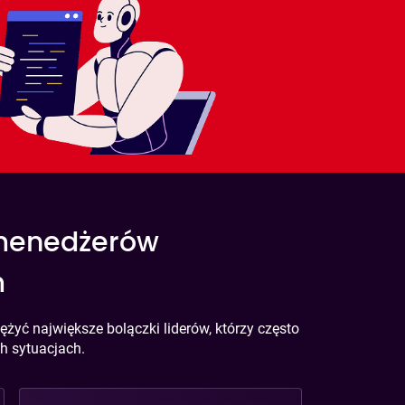
 menedżerów
m
yć największe bolączki liderów, którzy często
h sytuacjach.