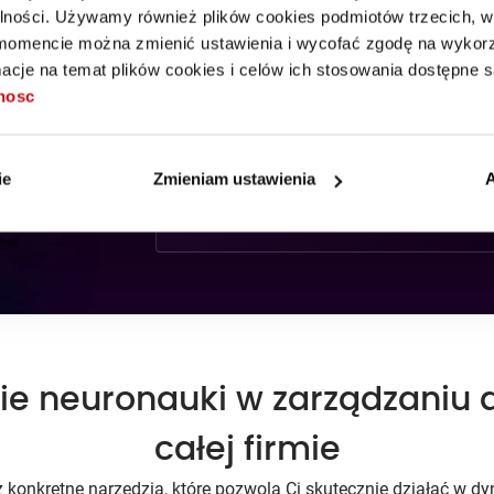
trudnych warunkach
alności. Używamy również plików cookies podmiotów trzecich, w 
mencie można zmienić ustawienia i wycofać zgodę na wykorzy
Niepewność i chaos osłabiają zespół
cje na temat plików cookies i celów ich stosowania dostępne s
– jego motywację, efektywność i
tnosc
zaufanie. Lider musi przeprowadzać
ludzi przez trudności, ale żeby mógł
to robić, musi najpierw sam zadbać
ie
Zmieniam ustawienia
A
o swoją odporność psychiczną.
e neuronauki w zarządzaniu d
całej firmie
z konkretne narzędzia, które pozwolą Ci skutecznie działać w 