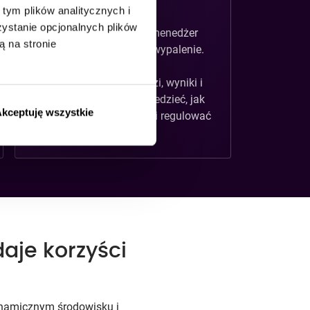
stresie
tym plików analitycznych i
stanie opcjonalnych plików
W dzisiejszych czasach menedżer
ą na stronie
jest bardzo narażony na wypalenie.
Ciąży na nim duża
odpowiedzialność za ludzi, wyniki i
przyszłość firmy. Musi wiedzieć, jak
kceptuję wszystkie
radzić sobie z napięciem i regulować
trudne emocje.
aje korzyści
dynamicznym środowisku i