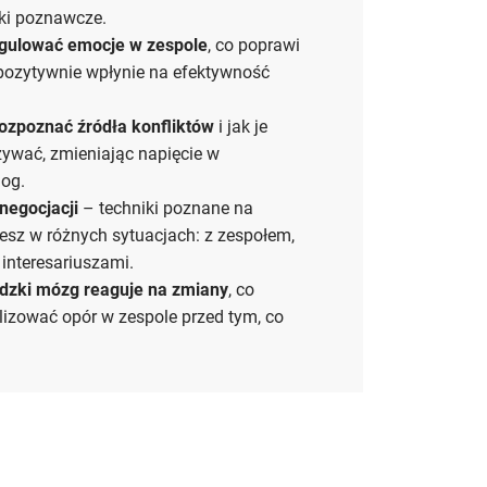
ki poznawcze.
gulować emocje w zespole
, co poprawi
 pozytywnie wpłynie na efektywność
ozpoznać źródła konfliktów
i jak je
zywać, zmieniając napięcie w
log.
negocjacji
– techniki poznane na
esz w różnych sytuacjach: z zespołem,
interesariuszami.
udzki mózg reaguje na zmiany
, co
lizować opór w zespole przed tym, co