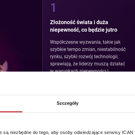
1
Złożoność świata i duża
niepewność, co będzie jutro
Współczesne wyzwania, takie jak
szybkie tempo zmian, niestabilność
rynku, szybki rozwój technologii,
sprawiają, że liderzy muszą działać
w warunkach niepewności i
nierzadko podejmować decyzje nie
mając wszystkich informacji.
Szczegóły
3
Zarządzanie sobą i zespołem w
óre są niezbędne do tego, aby osoby odwiedzające serwisy ICAN