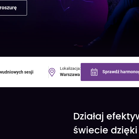
broszurę
Lokalizacja:
Sprawdź harmono
wudniowych sesji
Warszawa
Działaj efekt
świecie dzięk