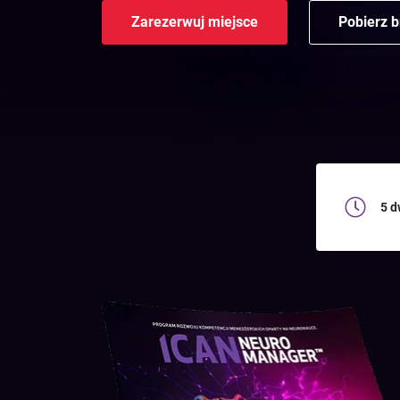
Zarezerwuj miejsce
Pobierz 
5 d