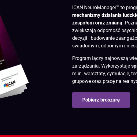
ICAN NeuroManager™ to progra
mechanizmy działania ludzk
zespołem oraz zmianą
. Pozn
zwiększają odporność psychi
decyzji i budowanie zaangażo
świadomym, odpornym i nies
Program łączy najnowszą wied
zarządzania. Wykorzystuje
sp
m.in. warsztaty, symulacje, te
grupowe oraz pracę na realny
Pobierz broszurę