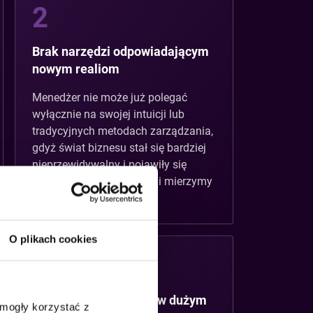
2
Brak narzędzi odpowiadającym
nowym realiom
Menedżer nie może już polegać
wyłącznie na swojej intuicji lub
tradycyjnych metodach zarządzania,
gdyż świat biznesu stał się bardziej
nieprzewidywalny i pojawiły się
nowe wyzwania, z którymi mierzymy
się po raz pierwszy.
O plikach cookies
4
Działanie pod presją i w dużym
 mogły korzystać z