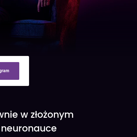
gram
ywnie w złożonym
i neuronauce