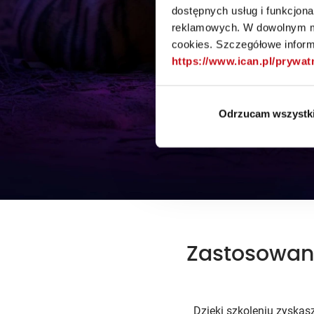
dostępnych usług i funkcjon
reklamowych. W dowolnym mo
cookies. Szczegółowe informa
https://www.ican.pl/prywa
Odrzucam wszystk
Zastosowani
Dzięki szkoleniu zyskas