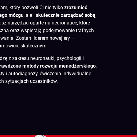
m, który pozwoli Ci nie tylko
zrozumieć
iego mózgu
, ale i
skutecznie zarządzać sobą,
asz narzędzia oparte na neuronauce, które
czną oraz wspierają podejmowanie trafnych
wania. Zostań liderem nowej ery —
amowicie skutecznym.
zę z zakresu neuronauki, psychologii i
rawdzone metody rozwoju menedżerskiego
,
sty i autodiagnozy, ćwiczenia indywidualne i
ch sytuacjach uczestników.