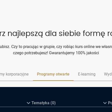
z najlepszą dla siebie formę 
 lubisz. Czy to pracując w grupie, czy robiąc kurs online we wł
czego potrzebujesz! Gwarantujemy 100% jakości
my korporacyjne
Programy otwarte
E-learning
Wyd
Tematyka (0)
P