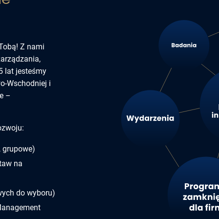
Tobą! Z nami
arządzania,
5 lat jesteśmy
wo-Wschodniej i
e –
ozwoju:
, grupowe)
staw na
wych do wyboru)
 Management