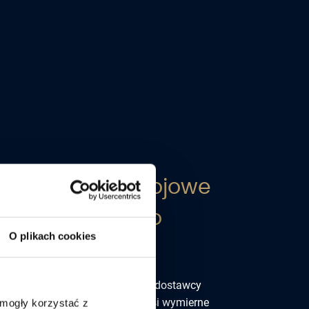
wsparcie rozwojowe
y. Zobacz, jak to
O plikach cookies
le rozwiązań, ale tylko nieliczni dostawcy
eksowe podejście, które przynosi wymierne
 mogły korzystać z