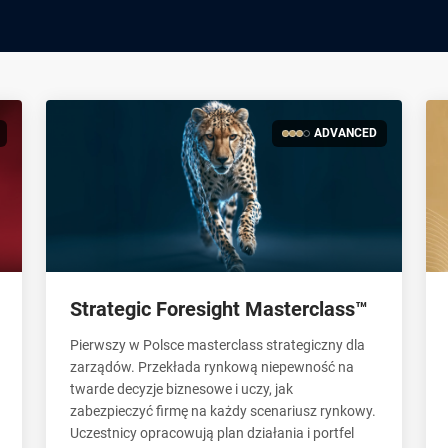
ADVANCED
Strategic Foresight Masterclass™
Pierwszy w Polsce masterclass strategiczny dla
zarządów. Przekłada rynkową niepewność na
twarde decyzje biznesowe i uczy, jak
zabezpieczyć firmę na każdy scenariusz rynkowy.
Uczestnicy opracowują plan działania i portfel