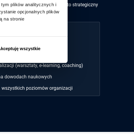
ś więcej niż firma szkoleniowa – to strategiczny
tym plików analitycznych i
stanie opcjonalnych plików
zacji.
ą na stronie
lenia?
ie end-to-end
kceptuję wszystkie
 do specyfiki i potrzeb branży
izacji (warsztaty, e-learning, coaching)
 na dowodach naukowych
a wszystkich poziomów organizacji