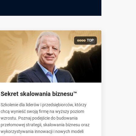
TOP
Sekret skalowania biznesu™
Szkolenie dla liderów i przedsiębiorców, którzy
chcą wynieść swoją firmę na wyższy poziom
wzrostu. Poznaj podejście do budowania
przełomowej strategii, skalowania biznesu oraz
wykorzystywania innowacji i nowych modeli