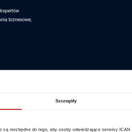
 ekspertów
ania biznesowe,
Kompleksowe 
dla Twojej firm
Szczegóły
robimy!
Rynek szkoleniowy oferuje wie
zapewniają prawdziwie kompl
óre są niezbędne do tego, aby osoby odwiedzające serwisy ICAN