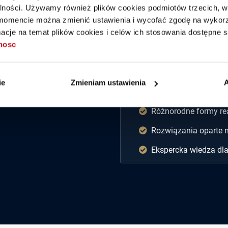
rezultaty. ICAN Institute to co
alności. Używamy również plików cookies podmiotów trzecich, w 
mencie można zmienić ustawienia i wycofać zgodę na wykorzy
partner w transformacji organi
cje na temat plików cookies i celów ich stosowania dostępne s
tnosc
Co wyróżnia nasze szko
Kompleksowe podejśc
ie
Zmieniam ustawienia
A
Programy dostosowane
Różnorodne formy real
Rozwiązania oparte
Ekspercka wiedza dl