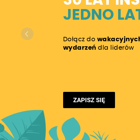
30 LAT IN
JEDNO LA
Dołącz do
wakacyjnyc
wydarzeń
dla liderów
ZAPISZ SIĘ