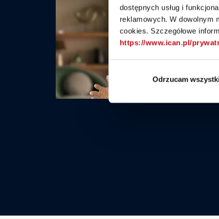
dostępnych usług i funkcjon
reklamowych. W dowolnym mo
cookies. Szczegółowe informa
Play
https://www.ican.pl/prywa
Odrzucam wszystk