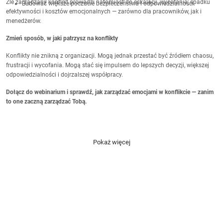
Źle zarządzany konflikt prowadzi natomiast do eskalacji, wycofania, spadku
Budować większe poczucie bezpieczeństwa i odpowiedzialności.
efektywności i kosztów emocjonalnych — zarówno dla pracowników, jak i
menedżerów.
Zmień sposób, w jaki patrzysz na konflikty
Konflikty nie znikną z organizacji. Mogą jednak przestać być źródłem chaosu,
frustracji i wycofania. Mogą stać się impulsem do lepszych decyzji, większej
odpowiedzialności i dojrzalszej współpracy.
Dołącz do webinarium i sprawdź, jak zarządzać emocjami w konflikcie — zanim
to one zaczną zarządzać Tobą.
Pokaż więcej