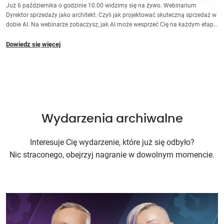
Już 6 października o godzinie 10.00 widzimy się na żywo. Webinarium
Dyrektor sprzedaży jako architekt. Czyli jak projektować skuteczną sprzedaż w
dobie AI. Na webinarze zobaczysz, jak AI może wesprzeć Cię na każdym etapie
procesu sprzedaży — i jak sprawić, by zespół chciał z niej korzystać, a nie się jej
bał. Porozmawiają Dominik Skowroński razem z Renatą Kozłowską. Masz
Dowiedz się więcej
pytanie? Wpisz je w czacie, odpowiemy w części Q&A.
Wydarzenia archiwalne
Interesuje Cię wydarzenie, które już się odbyło?
Nic straconego, obejrzyj nagranie w dowolnym momencie.