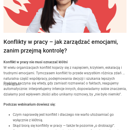
Konflikty w pracy – jak zarządzać emocjami,
zanim przejmą kontrolę?
Konflikt w pracy nie musi oznaczać kłótni
W wielu organizacjach konflikt kojarzy się z napięciem, krzykiem, eskalacją i
trudnymi emocjami. Tymczasem konflikt to przede wszystkim różnica zdań —
naturalna część współpracy, podejmowania decyzji i szukania lepszych
Problem zaczyna się wtedy, gdy zamiast rozmawiać o faktach, reagujemy
rozwiązań.
automatycznie: interpretujemy intencje innych, dopowiadamy sobie znaczenia,
działamy pod wpływem złości albo unikamy rozmowy, by „nie było niemiło”.
Podczas webinarium dowiesz się:
Czym naprawdę jest konflikt i dlaczego nie warto utożsamiać go
wyłącznie z kłótnią.
Skąd biorą się konflikty w pracy — także te pozornie „o drobiazgi”.