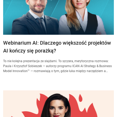
Webinarium AI: Dlaczego większość projektów
AI kończy się porażką?
To nie kolejna prezentacja ze slajdami. To szczera, merytoryczna rozmowa:
Paula i Krzysztof Sobieszek — autorzy programu ICAN AI Strategy & Business
Model Innovation™ — rozmawiają o tym, gdzie luka między narzędziem a
strategią jest największa i jak zacząć ją systematycznie zamykać. To nie teoria
z konferencyjnej sceny. To wymiana doświadczeń między strategiem
transformacji cyfrowej a ekspertką rozwoju biznesu, którzy pracowali z
liderami pierwszej edycji programu.