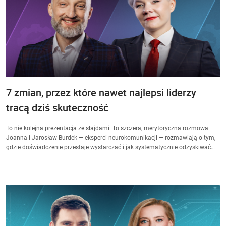
7 zmian, przez które nawet najlepsi liderzy
tracą dziś skuteczność
To nie kolejna prezentacja ze slajdami. To szczera, merytoryczna rozmowa:
Joanna i Jarosław Burdek — eksperci neurokomunikacji — rozmawiają o tym,
gdzie doświadczenie przestaje wystarczać i jak systematycznie odzyskiwać
skuteczność jako lider. To nie teoria z konferencyjnej sceny. To wymiana
doświadczeń między strateżką marki a trenerem neurosprzedaży, którzy na co
dzień pracują z liderami mierzącymi się z presją zmian, złożoności i AI.