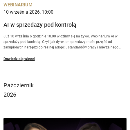
WEBINARIUM
10 września 2026, 10:00
AI w sprzedaży pod kontrolą
Już 10 września o godzinie 10.00 widzimy się na żywo. Webinarium AI w
sprzedaży pod kontrolą. Czyli jak dyrektor sprzedaży może przejść od
zakupionych narzędzi do realnej adopcji, standardów pracy i mierzalnego
wpływu na wynik. Porozmawiają Dominik Skowroński razem z dr
Przemysławem Sękalskim. Masz pytanie? Wpisz je w czacie, odpowiemy w
Dowiedz się więcej
części Q&A.
Październik
2026