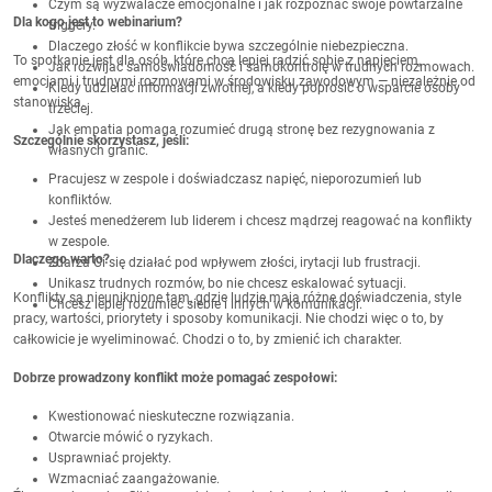
Czym są wyzwalacze emocjonalne i jak rozpoznać swoje powtarzalne
Dla kogo jest to webinarium?
triggery.
Dlaczego złość w konflikcie bywa szczególnie niebezpieczna.
To spotkanie jest dla osób, które chcą lepiej radzić sobie z napięciem,
Jak rozwijać samoświadomość i samokontrolę w trudnych rozmowach.
emocjami i trudnymi rozmowami w środowisku zawodowym — niezależnie od
Kiedy udzielać informacji zwrotnej, a kiedy poprosić o wsparcie osoby
stanowiska.
trzeciej.
Jak empatia pomaga rozumieć drugą stronę bez rezygnowania z
Szczególnie skorzystasz, jeśli:
własnych granic.
Pracujesz w zespole i doświadczasz napięć, nieporozumień lub
konfliktów.
Jesteś menedżerem lub liderem i chcesz mądrzej reagować na konflikty
w zespole.
Dlaczego warto?
Zdarza Ci się działać pod wpływem złości, irytacji lub frustracji.
Unikasz trudnych rozmów, bo nie chcesz eskalować sytuacji.
Konflikty są nieuniknione tam, gdzie ludzie mają różne doświadczenia, style
Chcesz lepiej rozumieć siebie i innych w komunikacji.
pracy, wartości, priorytety i sposoby komunikacji. Nie chodzi więc o to, by
całkowicie je wyeliminować. Chodzi o to, by zmienić ich charakter.
Dobrze prowadzony konflikt może pomagać zespołowi:
Kwestionować nieskuteczne rozwiązania.
Otwarcie mówić o ryzykach.
Usprawniać projekty.
Wzmacniać zaangażowanie.