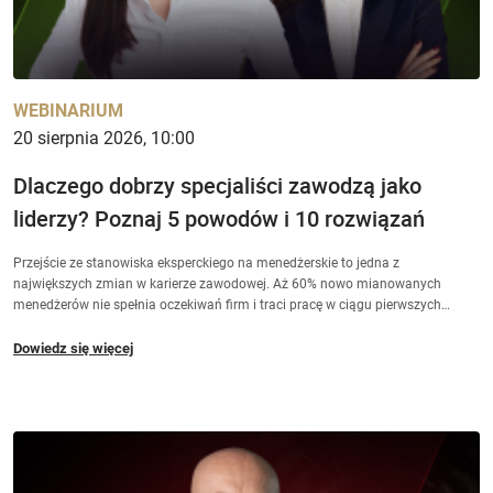
WEBINARIUM
20 sierpnia 2026, 10:00
Dlaczego dobrzy specjaliści zawodzą jako
liderzy? Poznaj 5 powodów i 10 rozwiązań
Przejście ze stanowiska eksperckiego na menedżerskie to jedna z
największych zmian w karierze zawodowej. Aż 60% nowo mianowanych
menedżerów nie spełnia oczekiwań firm i traci pracę w ciągu pierwszych
dwóch lat — bo nawyki, które gwarantowały im sukces jako specjalistom,
przestają działać w roli lidera. Podczas webinaru Dominika Krysińska i Anna
Dowiedz się więcej
Connor-Łakomy przedstawią 5 głównych powodów tych niepowodzeń i
pokażą, jak im zapobiegać — z perspektywy decydenta i samego menedżera.