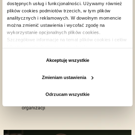
dostępnych usług i funkcjonalności. Używamy również
partner w transformacji organizacji.
plików cookies podmiotów trzecich, w tym plików
analitycznych i reklamowych. W dowolnym momencie
Co wyróżnia nasze szkolenia?
można zmienić ustawienia i wycofać zgodę na
wykorzystanie opcjonalnych plików cookies.
Kompleksowe podejście end-to-end
Szczegółowe informacje na temat plików cookies i celów
Programy dostosowane do specyfiki i potrzeb
ich stosowania dostępne są na stronie
https://www.ican.pl/prywatnosc
branży
Akceptuję wszystkie
Różnorodne formy realizacji (warsztaty, e-
learning, coaching)
Zmieniam ustawienia
Rozwiązania oparte na dowodach naukowych
Odrzucam wszystkie
Ekspercka wiedza dla wszystkich poziomów
organizacji