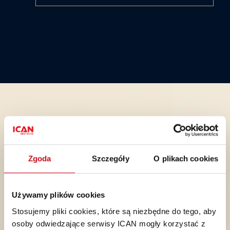
Kompleksowe wsparcie rozwojowe
dla Twojej firmy. Zobacz, jak to
Zgoda
Szczegóły
O plikach cookies
robimy!
Rynek szkoleniowy oferuje wiele rozwiązań, ale tylko
Używamy plików cookies
nieliczni dostawcy zapewniają prawdziwie kompleksowe
Stosujemy pliki cookies, które są niezbędne do tego, aby
podejście, które przynosi wymierne rezultaty. ICAN Institute
osoby odwiedzające serwisy ICAN mogły korzystać z
to coś więcej niż firma szkoleniowa – to strategiczny