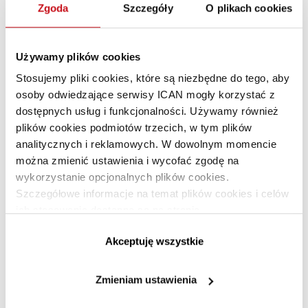
Zgoda
Szczegóły
O plikach cookies
Podczas webinarium Klubu CFO rozmawialiśmy o tym, jak
zintegrować ludzi i technologię, aby stworzyć innowacyjny
zespół finansów wspierający rozwój firmy.
Używamy plików cookies
Stosujemy pliki cookies, które są niezbędne do tego, aby
Gośćmi webinarium byli Monika Raźniak, Modern Work
osoby odwiedzające serwisy ICAN mogły korzystać z
Specialist, Microsoft oraz Krzysztof Sikora, Head of
dostępnych usług i funkcjonalności. Używamy również
Business Development, Mindbox. Spotkanie prowadziła
plików cookies podmiotów trzecich, w tym plików
Urszula Wysocka – Ekspert ICAN Institute.
analitycznych i reklamowych. W dowolnym momencie
Zapraszamy do obejrzenia webinarium:
można zmienić ustawienia i wycofać zgodę na
wykorzystanie opcjonalnych plików cookies.
Szczegółowe informacje na temat plików cookies i celów
ich stosowania dostępne są na stronie
https://www.ican.pl/prywatnosc
Akceptuję wszystkie
Zmieniam ustawienia