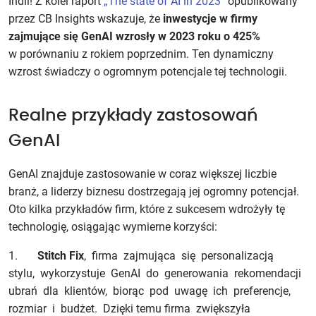
Indii! Z kolei raport
„The state of AI in 2023”
opublikowany
przez CB Insights wskazuje, że
inwestycje w firmy
zajmujące się GenAI wzrosły w 2023 roku o
425%
w porównaniu z rokiem poprzednim. Ten dynamiczny
wzrost świadczy o ogromnym potencjale tej technologii.
Realne przykłady zastosowań
GenAI
GenAI znajduje zastosowanie w coraz większej liczbie
branż, a liderzy biznesu dostrzegają jej ogromny potencjał.
Oto kilka przykładów firm, które z sukcesem wdrożyły tę
technologię, osiągając wymierne korzyści:
1.
Stitch Fix
, firma zajmująca się personalizacją
stylu, wykorzystuje GenAI do generowania rekomendacji
ubrań dla klientów, biorąc pod uwagę ich preferencje,
rozmiar i budżet. Dzięki temu firma zwiększyła