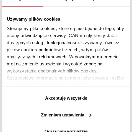
w filmach i grach komputerowych. Firma
Weta Digital
,
znana z pracy nad efektami do filmów takich jak „Avatar”
i „Władca Pierścieni”, używa GenAI do generowania
Używamy plików cookies
realistycznych animacji twarzy i postaci. To nie tylko
Stosujemy pliki cookies, które są niezbędne do tego, aby
przyspiesza proces produkcji, ale również pozwala na
osoby odwiedzające serwisy ICAN mogły korzystać z
tworzenie bardziej zaawansowanych i wiarygodnych
dostępnych usług i funkcjonalności. Używamy również
efektów wizualnych.
plików cookies podmiotów trzecich, w tym plików
analitycznych i reklamowych. W dowolnym momencie
5. Firma
OpenAI
, twórca modelu językowego GPT‑3,
można zmienić ustawienia i wycofać zgodę na
wykorzystuje GenAI do tworzenia narzędzi ułatwiających
wykorzystanie opcjonalnych plików cookies.
pracę programistom, pisarzom i artystom.
Szczegółowe informacje na temat plików cookies i celów
ich stosowania dostępne są na stronie
https://www.ican.pl/prywatnosc
Jak przygotować swój biznes na
Akceptuję wszystkie
przyszłość GenAI?
Zmieniam ustawienia
Wdrożenie GenAI wymaga specjalistycznej wiedzy
i umiejętności. Oto kluczowe kompetencje potrzebne do
Odrzucam wszystkie