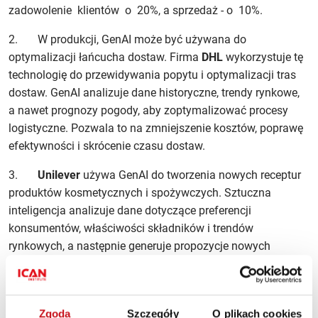
zadowolenie klientów o 20%, a sprzedaż - o 10%.
2. W produkcji, GenAI może być używana do
optymalizacji łańcucha dostaw. Firma
DHL
wykorzystuje tę
technologię do przewidywania popytu i optymalizacji tras
dostaw. GenAI analizuje dane historyczne, trendy rynkowe,
a nawet prognozy pogody, aby zoptymalizować procesy
logistyczne. Pozwala to na zmniejszenie kosztów, poprawę
efektywności i skrócenie czasu dostaw.
3.
Unilever
używa GenAI do tworzenia nowych receptur
produktów kosmetycznych i spożywczych. Sztuczna
inteligencja analizuje dane dotyczące preferencji
konsumentów, właściwości składników i trendów
rynkowych, a następnie generuje propozycje nowych
produktów, które mają większe szanse na sukces rynkowy.
4. W branży mediów i rozrywki, GenAI jest
wykorzystywana do tworzenia efektów specjalnych
Zgoda
Szczegóły
O plikach cookies