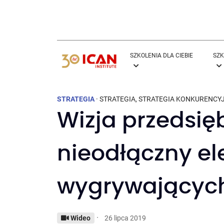
SZKOLENIA DLA CIEBIE
SZK
STRATEGIA
·
STRATEGIA
,
STRATEGIA KONKURENCY
Wizja przedsię
nieodłączny e
wygrywających 
·
Wideo
26 lipca 2019