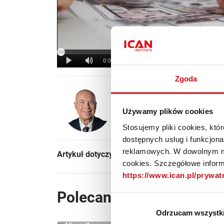
Zgoda
Witold B. Jank
Używamy plików cookies
Prezes ICAN Institute. Redaktor 
Review Polska". Jeden z najbardz
Stosujemy pliki cookies, kt
dostępnych usług i funkcjon
reklamowych. W dowolnym mo
Artykuł dotyczył kategorii:
Strategia
cookies. Szczegółowe informa
https://www.ican.pl/prywa
Polecane artykuły
Odrzucam wszystk