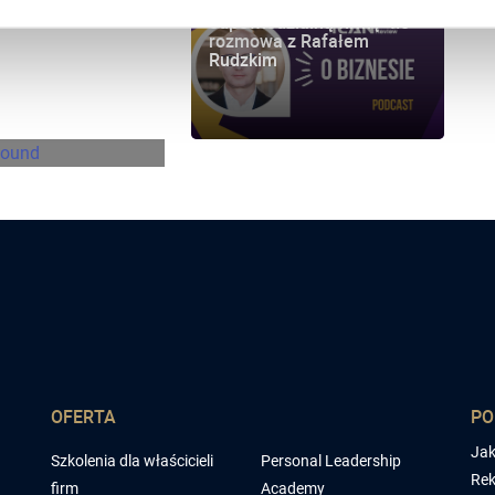
we
Jak budować
gabarytowe
odpowiedzialną firmę 4.0 -
M
i w spedycji
rozmowa z Rafałem
Rudzkim
found
OFERTA
P
Jak
Szkolenia dla właścicieli
Personal Leadership
Rek
firm
Academy