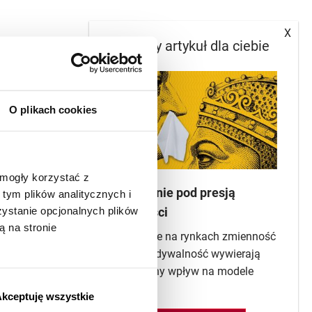
X
Następny artykuł dla ciebie
O plikach cookies
 mogły korzystać z
Zarządzanie pod presją
tym plików analitycznych i
stanie opcjonalnych plików
zmienności
ą na stronie
Dominujące na rynkach zmienność
i nieprzewidywalność wywierają
destrukcyjny wpływ na modele
zarzą...
kceptuję wszystkie