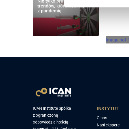
Nie tylko praca zdalna: 10
Nietypo
trendów, które wygrały
i ponad
PREMIU
z pandemią
przesyłk
Image not 
INSTYTUT
ICAN Institute Spółka
z ograniczoną
O nas
odpowiedzialnością
Nasi eksperci