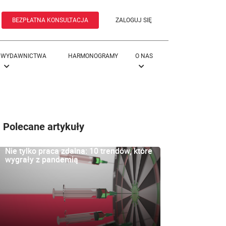
BEZPŁATNA KONSULTACJA
ZALOGUJ SIĘ
WYDAWNICTWA
HARMONOGRAMY
O NAS
Polecane artykuły
Nie tylko praca zdalna: 10 trendów, które
wygrały z pandemią