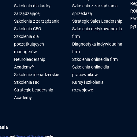
Reg
Szkolenia dla kadry
Szkolenia z zarządzania
RO
zarządzającej
sprzedażą
FAQ
Szkolenia z zarządzania
Strategic Sales Leadership
pyt
Szkolenia CEO
Szkolenia dedykowane dla
Szkolenia dla
firm
początkujących
Diagnostyka indywidualna
managerów
firm
Neuroleadership
Szkolenia online dla firm
Academy™
Szkolenia online dla
Szkolenie menadżerskie
pracowników
Szkolenia HR
Kursy i szkolenia
Strategic Leadership
rozwojowe
Academy
ania
olicy
and
Terms of Service
apply.