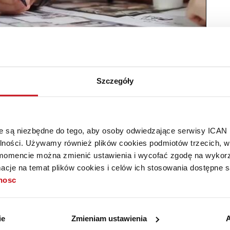
Szczegóły
owski
naczelny "ICAN Management Review" i "MIT Sloan Management
iej doświadczonych konsultantów strategicznych w Europie.
óre są niezbędne do tego, aby osoby odwiedzające serwisy ICAN
alności. Używamy również plików cookies podmiotów trzecich, w 
mencie można zmienić ustawienia i wycofać zgodę na wykorzy
cje na temat plików cookies i celów ich stosowania dostępne s
tnosc
ie
Zmieniam ustawienia
A