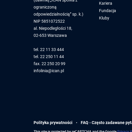
(dawniej „ICAN Spółka z
Kariera
ograniczoną
Fundacja
odpowiedzialnością” sp. k.)
Kluby
NIP 5851072522
al. Niepodległości 18,
02-653 Warszawa
tel.
22 11 33 444
tel.
22 250 11 44
fax. 22 250 20 99
infolinia@ican.pl
·
Polityka prywatności
FAQ -
Często zadawane pyt
This site is protected by reCAPTCHA and the Google
Privacy P