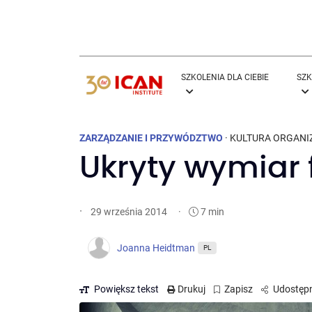
SZKOLENIA DLA CIEBIE
SZK
ZARZĄDZANIE I PRZYWÓDZTWO
·
KULTURA ORGANI
Ukryty wymiar 
·
·
7 min
29 września 2014
Joanna Heidtman
PL
Powiększ tekst
Drukuj
Zapisz
Udostępn