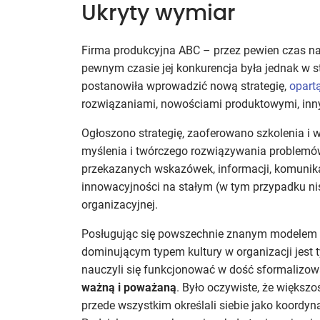
Ukryty wymiar
Firma produkcyjna ABC – przez pewien czas nas
pewnym czasie jej konkurencja była jednak w sta
postanowiła wprowadzić nową strategię,
opart
rozwiązaniami, nowościami produktowymi, inn
Ogłoszono strategię, zaoferowano szkolenia i 
myślenia i twórczego rozwiązywania problemów i
przekazanych wskazówek, informacji, komunikac
innowacyjności na stałym (w tym przypadku nis
organizacyjnej.
Posługując się powszechnie znanym modelem C
dominującym typem kultury w organizacji jest t
nauczyli się funkcjonować w dość sformalizo
ważną i poważaną
. Było oczywiste, że większ
przede wszystkim określali siebie jako koordy