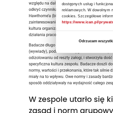
względu na dalsze zmiany i manipulacje w zakr
dostępnych usług i funkcjon
odkryć czynnika, który okazał się odpowiedzia
reklamowych. W dowolnym mo
Hawthorne’a (błędnie interpretowany często j
cookies. Szczegółowe informa
zainteresowaniem pracownikami w trakcie bada
https://www.ican.pl/prywa
kultura organizacyjna (w tym przypadku lokal
działania pracowników. W czym więc leżała ta
Odrzucam wszystk
Badacze długo nie mogli określić tajemniczej
(wywiady), poddana kilkutygodniowemu ekspe
odizolowaniu od reszty załogi, i stworzyła doś
specyficzna kultura zespołu. Badacze doszli d
normy, wartości i przekonania, które tak silnie
miały na to wpływu. Owe normy i zasady bardzo
sposób oddziaływały na wydajność całego zes
W zespole utarło się k
zasad i norm grupowy