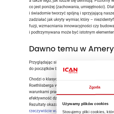
a także tego, jak ludzie się definiują. Poziomy
co jest poniżej (zachowania, umiejętności). 
i świadomie tworzyć spójną i sprzyjającą nasze
zadziałać jak ukryty wymiar, który – niezident
fuzji, wzmacniania innowacyjności czy budo
i podtrzymywana może być istotnym elementem 
Dawno temu w Amery
Przyglądając się działaniu kultury organizacyjne
do początków badań nad małymi grupami, które 
Chodzi o klasyczne już w socjologii (szkoła „hu
Roethlisberga w Zakładach Hawthorne’a w Sta
Zgoda
warunkami pracy a efektywnością pracowników
efektywność działania (oświetlenie miejsca pra
Używamy plików cookies
Rezultaty okazały się jednak inne: przy stałej
rzeczywiście wzrastała
, następnie jednak osią
Stosujemy pliki cookies, kt