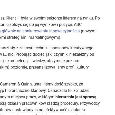
z Klient – była w swoim sektorze liderem na rynku. Po
nie zbliżyć się do jej wyników i pozycji. ABC
ą głównie na konkurowaniu innowacyjnością
(nowymi
ymi strategiami marketingowymi).
warsztaty z zakresu technik i sposobów kreatywnego
… nic. Próbując dociec, jaki czynnik, niezależny od
ji, kompetencji i wiedzy, utrzymuje poziom
kim) poziomie, przeanalizowaliśmy profil kultury
ameron & Quinn, ustaliliśmy dość szybko, że
yp hierarchiczno‑klanowy. Oznaczało to, że ludzie
wanym miejscu pracy, w którym
hierarchia jest sprawą
ością działań pracowników rządzą procedury. Przywódcy
natorów nastawionych na efektywność działania.