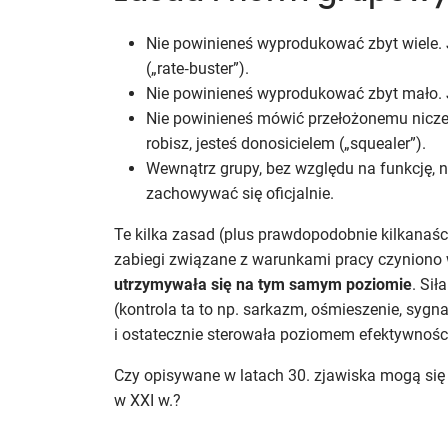
Nie powinieneś wyprodukować zbyt wiele. 
(„rate‑buster”).
Nie powinieneś wyprodukować zbyt mało. Jeś
Nie powinieneś mówić przełożonemu niczeg
robisz, jesteś donosicielem („squealer”).
Wewnątrz grupy, bez względu na funkcję,
zachowywać się oficjalnie.
Te kilka zasad (plus prawdopodobnie kilkanaśc
zabiegi związane z warunkami pracy czynion
utrzymywała się na tym samym poziomie
. Sił
(kontrola ta to np. sarkazm, ośmieszenie, sygn
i ostatecznie sterowała poziomem efektywności
Czy opisywane w latach 30. zjawiska mogą się
w XXI w.?