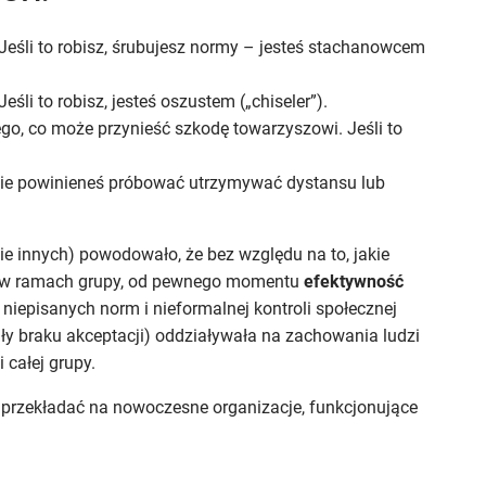
Jeśli to robisz, śrubujesz normy – jesteś stachanowcem
li to robisz, jesteś oszustem („chiseler”).
o, co może przynieść szkodę towarzyszowi. Jeśli to
 nie powinieneś próbować utrzymywać dystansu lub
ie innych) powodowało, że bez względu na to, jakie
o w ramach grupy, od pewnego momentu
efektywność
a niepisanych norm i nieformalnej kontroli społecznej
ały braku akceptacji) oddziaływała na zachowania ludzi
 całej grupy.
 przekładać na nowoczesne organizacje, funkcjonujące