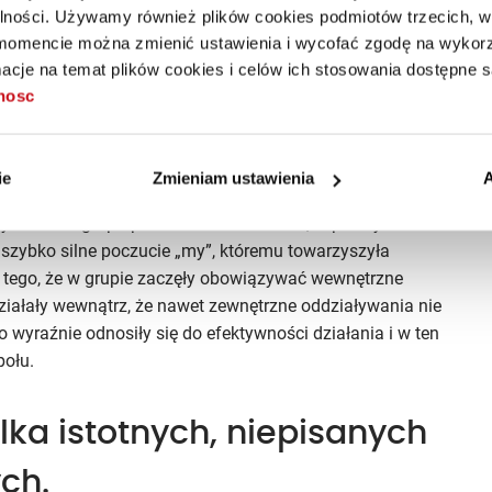
esie warunków. Badacze, zdziwieni, nie mogli długo
alności. Używamy również plików cookies podmiotów trzecich, w 
lny za wydajność niezależnie od warunków. Efekt
mencie można zmienić ustawienia i wycofać zgodę na wykorzy
ako wzrost wydajności związany z samym
cje na temat plików cookies i celów ich stosowania dostępne s
nia) był być może pierwszym dowodem na to, jak silnie
tnosc
na subkultura grupy) może oddziaływać na efektywność
jemnica?
ie
Zmieniam ustawienia
A
 zmiennej. Jak się okazało podczas dodatkowych badań
rymentowi grupa pracowała stale razem, w pewnym
ć szybko silne poczucie „my”, któremu towarzyszyła
o tego, że w grupie zaczęły obowiązywać wewnętrzne
 działały wewnątrz, że nawet zewnętrzne oddziaływania nie
 wyraźnie odnosiły się do efektywności działania i w ten
połu.
ilka istotnych, niepisanych
ch.