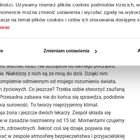
alności. Używamy również plików cookies podmiotów trzecich, w 
mencie można zmienić ustawienia i wycofać zgodę na wykorzy
cje na temat plików cookies i celów ich stosowania dostępne s
tnosc
ą? Co sprawia, że jesteś skutecznym przywódcą?
ie
Zmieniam ustawienia
A
sem. Sądzę że lider, który tworzy taką organizację, jaką
fić słuchać ludzi. Na szczęście od samego początku,
ie. Niektórzy z nich są ze mną do dziś. Dzięki nim
 kompletnie odmiennym od mojego rozumieniu świata,
 życiowych. Co jeszcze? Trzeba sobie stworzyć zaufaną
. Przesadna zabawa nie do końca się sprawdza, podobnie
nia surowość. To tworzy nieprzyjemny klimat.
ja żona i jeszcze dwóch lekarzy. Zespół składa się
aje w zasadzie niezmienny od 15 lat. Momentami czujemy
h, zdrowotnych. Ilekroć coś się dzieje, pojawia się
ć w zespole atmosferę bezpieczeństwa i przyjacielskiej