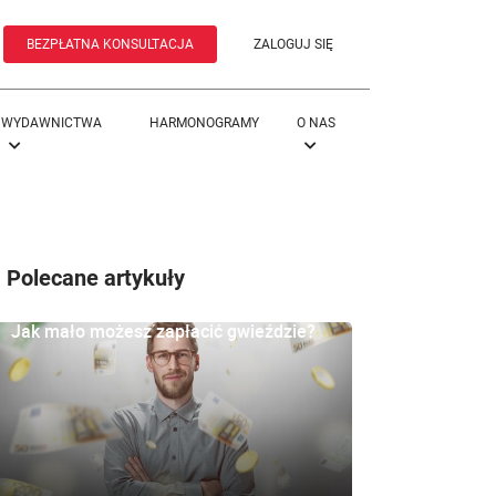
BEZPŁATNA KONSULTACJA
ZALOGUJ SIĘ
WYDAWNICTWA
HARMONOGRAMY
O NAS
Polecane artykuły
Jak mało możesz zapłacić gwieździe?