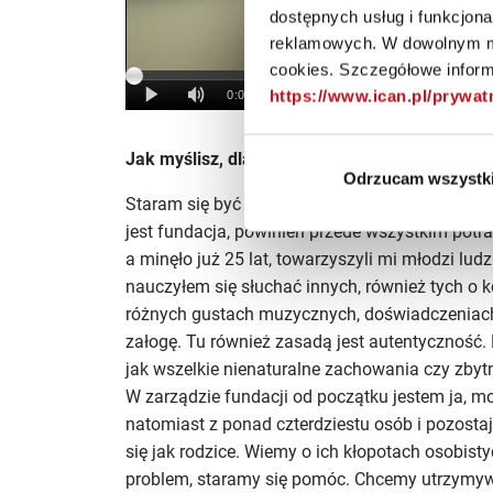
dostępnych usług i funkcjon
reklamowych. W dowolnym mo
cookies. Szczegółowe informa
https://www.ican.pl/prywa
Jak myślisz, dlaczego ludzie za tobą podążaj
Odrzucam wszystk
Staram się być autentyczny – mówić ludzkim gło
jest fundacja, powinien przede wszystkim potra
a minęło już 25 lat, towarzyszyli mi młodzi ludz
nauczyłem się słuchać innych, również tych o
różnych gustach muzycznych, doświadczeniach
załogę. Tu również zasadą jest autentyczność
jak wszelkie nienaturalne zachowania czy zbyt
W zarządzie fundacji od początku jestem ja, mo
natomiast z ponad czterdziestu osób i pozost
się jak rodzice. Wiemy o ich kłopotach osobistyc
problem, staramy się pomóc. Chcemy utrzymywa