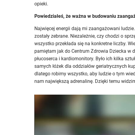
opieki.
Powiedziałeś, że ważna w budowaniu zaangażo
Najwięcej energii dają mi zaangażowani ludzie.
zostały zebrane. Niezależnie, czy chodzi o spr
wszystko przekłada się na konkretne liczby. Wi
pamiętam jak do Centrum Zdrowia Dziecka w dr
płucoserca i kardiomonitory. Było ich kilka sztu
samych łóżek dla oddziałów geriatrycznych kupi
dlatego robimy wszystko, aby ludzie o tym wiedzi
nam największą adrenalinę. Dzięki temu widzim