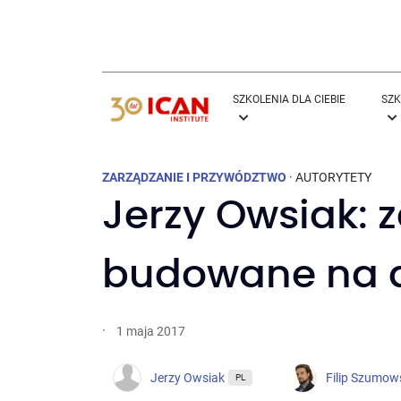
SZKOLENIA DLA CIEBIE
SZK
ZARZĄDZANIE I PRZYWÓDZTWO
·
AUTORYTETY
Jerzy Owsiak:
budowane na a
·
1 maja 2017
Jerzy Owsiak
Filip Szumow
PL