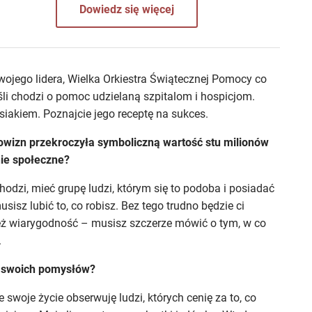
Dowiedz się więcej
wojego lidera, Wielka Orkiestra Świątecznej Pomocy co
eśli chodzi o pomoc udzielaną szpitalom i hospicjom.
siakiem. Poznajcie jego receptę na sukces.
wizn przekroczyła symboliczną wartość stu milionów
ie społeczne?
hodzi, mieć grupę ludzi, którym się to podoba i posiadać
isz lubić to, co robisz. Bez tego trudno będzie ci
też wiarygodność – musisz szczerze mówić o tym, w co
.
do swoich pomysłów?
e swoje życie obserwuję ludzi, których cenię za to, co