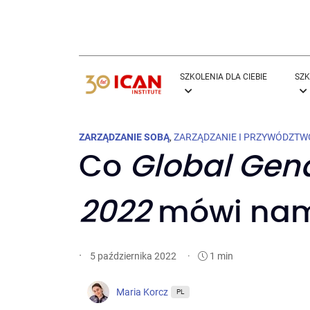
SZKOLENIA DLA CIEBIE
SZK
ZARZĄDZANIE SOBĄ
,
ZARZĄDZANIE I PRZYWÓDZTW
Co
Global Gen
2022
mówi nam
·
·
1 min
5 października 2022
Maria Korcz
PL