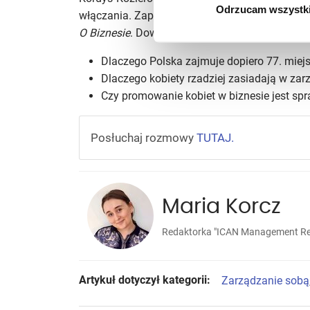
Odrzucam wszystk
włączania. Zapraszamy do odsłuchania najno
O Biznesie
. Dowiesz się z niego m.in.:
Dlaczego Polska zajmuje dopiero 77. miej
Dlaczego kobiety rzadziej zasiadają w za
Czy promowanie kobiet w biznesie jest sp
Posłuchaj rozmowy
TUTAJ.
Maria Korcz
Redaktorka "ICAN Management Rev
Artykuł dotyczył kategorii:
Zarządzanie sobą