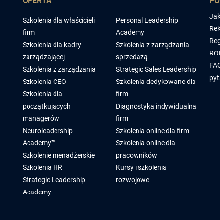
OFERTA
P
Jak
Szkolenia dla właścicieli
Personal Leadership
Rek
firm
Academy
Reg
Szkolenia dla kadry
Szkolenia z zarządzania
RO
zarządzającej
sprzedażą
FAQ
Szkolenia z zarządzania
Strategic Sales Leadership
pyt
Szkolenia CEO
Szkolenia dedykowane dla
Szkolenia dla
firm
początkujących
Diagnostyka indywidualna
managerów
firm
Neuroleadership
Szkolenia online dla firm
Academy™
Szkolenia online dla
Szkolenie menadżerskie
pracowników
Szkolenia HR
Kursy i szkolenia
Strategic Leadership
rozwojowe
Academy