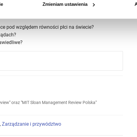
ie
Zmieniam ustawienia
A
wszego odcinka podcastu „ICAN Management Review”
sce pod względem równości płci na świecie?
rządach?
rawiedliwe?
iew" oraz "MIT Sloan Management Review Polska"
,
Zarządzanie i przywództwo