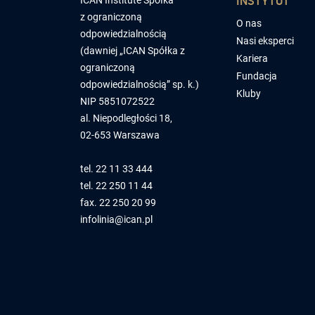
INSTYTUT
ICAN Institute Spółka
z ograniczoną
O nas
odpowiedzialnością
Nasi eksperci
(dawniej „ICAN Spółka z
Kariera
ograniczoną
Fundacja
odpowiedzialnością” sp. k.)
Kluby
NIP 5851072522
al. Niepodległości 18,
02-653 Warszawa
tel.
22 11 33 444
tel.
22 250 11 44
fax. 22 250 20 99
infolinia@ican.pl