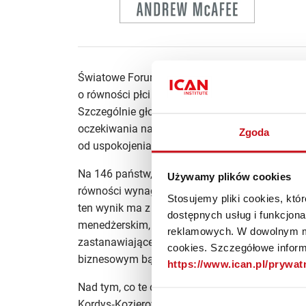
Światowe Forum Ekonomiczne co roku przygot
o równości płci w czterech obszarach: polity
Szczególnie głośno zrobiło się o tej publikacji 
oczekiwania na moment zaniknięcia dysproporc
Zgoda
od uspokojenia się epidemii COVID‑19 wynik ten 
Na 146 państw, które uwzględnia raport, Polska
Używamy plików cookies
równości wynagrodzeń otrzymywanych za tę sam
Stosujemy pliki cookies, kt
ten wynik ma z pewnością fakt, że jedynie 27,
dostępnych usług i funkcjon
menedżerskim, a wśród członków zarządów odse
reklamowych. W dowolnym mo
zastanawiające, gdy weźmiemy pod uwagę, że a
cookies. Szczegółowe informa
biznesowym bądź administracyjnym, to kobiety
https://www.ican.pl/prywa
Nad tym, co te dane mówią o polskim rynku pra
Kordys‑Kozierowska, CEO fundacji Sukces Pisan