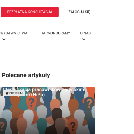
BEZPŁATNA KONSULTACJA
ZALOGUJ SIĘ
WYDAWNICTWA
HARMONOGRAMY
O NAS
Polecane artykuły
Identyfikacja pracowników z wysokim
potencjałem (HiPo)
PREMIUM