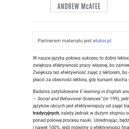
Partnerem materiału jest
etutor.pl
.
W nauce języka połowa sukcesu to dobry lektor,
zwiększa efektywność pracy własnej, bo zamien
Zwiększa też efektywność zajęć z lektorem, bo 
płacić za obecność lektora, gdy kursant słuch
Badania zatytułowane
E‑learning in English 
– Social and Behavioral Sciences”
(nr 199), je
języków obcych jest efektywniejszy od zajęć tr
tradycyjnych
, zależy jednak w dużym stopniu o
ponad połowę procesu nauki. Uśredniając, będz
i nawet 100%, jeśli mówimy o efektywności fin