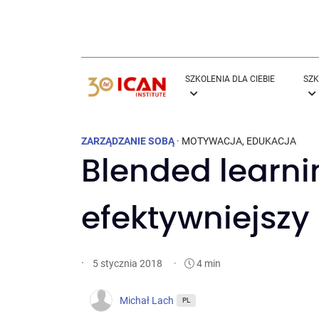
SZKOLENIA DLA CIEBIE
SZK
ZARZĄDZANIE SOBĄ
·
MOTYWACJA
,
EDUKACJA
Blended learni
efektywniejszy
·
·
4 min
5 stycznia 2018
Michał Lach
PL