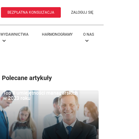
BEZPŁATNA KONSULTACJA
ZALOGUJ SIĘ
WYDAWNICTWA
HARMONOGRAMY
O NAS
Polecane artykuły
Top 8 umiejętności managerskich
w 2023 roku