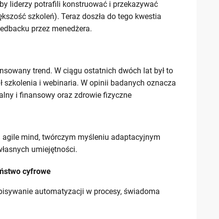
by liderzy potrafili konstruować i przekazywać
ększość szkoleń). Teraz doszła do tego kwestia
eedbacku przez menedżera.
owany trend. W ciągu ostatnich dwóch lat był to
ł szkolenia i webinaria. W opinii badanych oznacza
alny i finansowy oraz zdrowie fizyczne
dei agile mind, twórczym myśleniu adaptacyjnym
własnych umiejętności.
eństwo cyfrowe
wpisywanie automatyzacji w procesy, świadoma