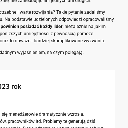
nie, nie zaniedbując ani jednych ani drugich.
otrzebne i warte rozwijania? Takie pytanie zadaliśmy
u. Na podstawie udzielonych odpowiedzi opracowaliśmy
 powinien posiadać każdy lider
, niezależnie na jakim
e poniższych umiejętności z pewnością pomoże
oraz to nowsze i bardziej skomplikowane wyzwania.
dokładnym wyjaśnieniem, na czym polegają.
023 rok
zą się menedżerowie dramatycznie wzrosła.
w, pracowników itd. Problemy te generują dziś