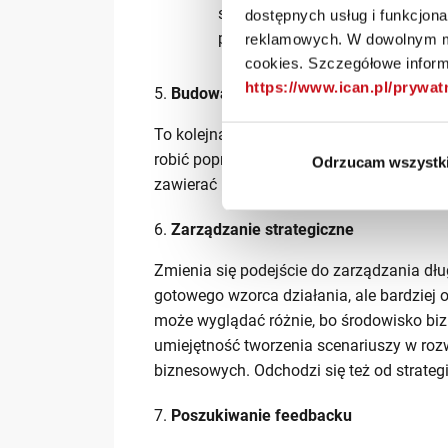
słabości swoich szefów. To też pr
dostępnych usług i funkcjon
powiedział jeden z uczestników 
reklamowych. W dowolnym mo
cookies. Szczegółowe informa
https://www.ican.pl/prywa
Budowanie koalicji
To kolejna ważna kompetencja menedżera
robić poprzez budowanie sojuszy. Ważne j
Odrzucam wszystk
zawierać koalicje i relacje, aby móc wywi
Zarządzanie strategiczne
Zmienia się podejście do zarządzania dł
gotowego wzorca działania, ale bardziej 
może wyglądać różnie, bo środowisko biz
umiejętność tworzenia scenariuszy w roz
biznesowych. Odchodzi się też od strate
Poszukiwanie feedbacku