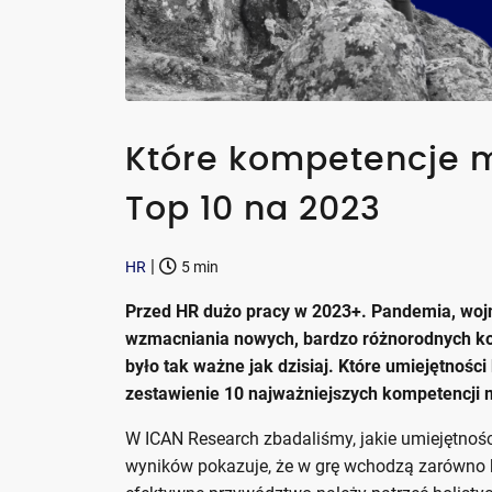
Które kompetencje m
Top 10 na 2023
|
HR
5 min
Przed HR dużo pracy w 2023+. Pandemia, wojn
wzmacniania nowych, bardzo różnorodnych ko
było tak ważne jak dzisiaj. Które umiejętnoś
zestawienie 10 najważniejszych kompetencji
W ICAN Research zbadaliśmy, jakie umiejętnoś
wyników pokazuje, że w grę wchodzą zarówno ko