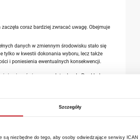
 zaczęła coraz bardziej zwracać uwagę. Obejmuje
ełnych danych w zmiennym środowisku stało się
 tylko w kwestii dokonania wyboru, lecz także
ości i poniesienia ewentualnych konsekwencji.
, że się mówi o rzeczach trudnych. Przykładowo
kt, gdyż nie ma szans na sukces, albo
ack lub komunikujemy zmiany w
Szczegóły
przyznawania się do własnych słabości i błędów.
est dla mnie trudne, czego nie umiem, czego nie
uduje to wiarygodność lidera. Stwarza szansę na
dnych, którzy bezbłędnie dostrzegają błędy i
óre są niezbędne do tego, aby osoby odwiedzające serwisy ICAN