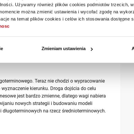
zestrzeń na refleksję, która jest konieczna –
alności. Używamy również plików cookies podmiotów trzecich, w 
badania.
mencie można zmienić ustawienia i wycofać zgodę na wykorzy
cje na temat plików cookies i celów ich stosowania dostępne s
tnosc
. Lider powinien umieć wywierać wpływ, co może
est wcześniejsze zdefiniowanie, z kim powinno się
ie
Zmieniam ustawienia
A
erać wpływ.
ugoterminowego. Teraz nie chodzi o wypracowanie
o wyznaczenie kierunku. Droga dojścia do celu
nesowe jest bardzo zmienne, dlatego wagi nabiera
wijaniu nowych strategii i budowaniu modeli
gii długoterminowych na rzecz średnioterminowych.