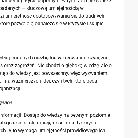
 pandemią. Bycie odpornym, w tym radzenie sobie z
m badanych – kluczową umiejętnością w
i umiejętność dostosowywania się do trudnych
które pozwalają odnaleźć się w kryzysie i skupić
według badanych niezbędne w kreowaniu rozwiązań,
s oraz zagrożeń. Nie chodzi o głęboką wiedzę, ale o
ostęp do wiedzy jest powszechny, więc wyzwaniem
i najważniejszych idei, czyli tych, które będą
ganizacji.
igence
nformacji. Dostęp do wiedzy na pewnym poziomie
tego rośnie rola umiejętności analitycznych i
ch. A to wymaga umiejętności prawidłowego ich