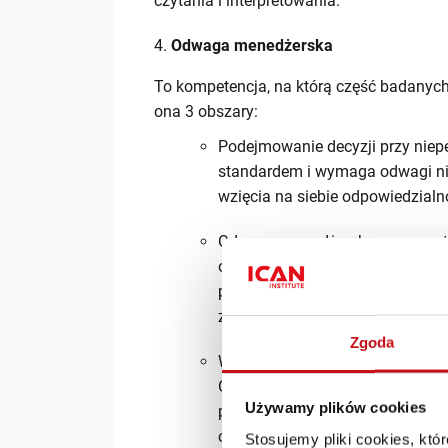
czytania i interpretowania.
Odwaga menedżerska
To kompetencja, na którą część badanych
ona 3 obszary:
Podejmowanie decyzji przy niep
standardem i wymaga odwagi nie
wzięcia na siebie odpowiedzialn
Odwaga menedżerska oznacza też
odrzucamy czyjś pomysł na proje
przekazujemy negatywny feedb
zespole/organizacji.
Zgoda
W końcu odwaga to gotowość do 
Odwagą jest przyznanie się, co j
Używamy plików cookies
potrafię i z czym się zmagam. B
cieszenie się szacunkiem podwła
Stosujemy pliki cookies, kt