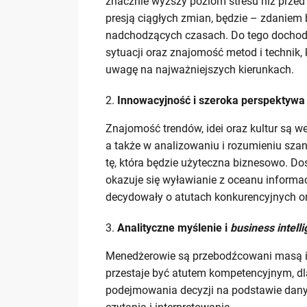
znacznie wyższy poziom stresu niż przed
presją ciągłych zmian, będzie – zdanie
nadchodzących czasach. Do tego dochodz
sytuacji oraz znajomość metod i technik, 
uwagę na najważniejszych kierunkach.
Innowacyjność i szeroka perspektywa
Znajomość trendów, idei oraz kultur są 
a także w analizowaniu i rozumieniu szan
tę, która będzie użyteczna biznesowo. D
okazuje się wyławianie z oceanu informacj
decydowały o atutach konkurencyjnych or
Analityczne myślenie i
business intell
Menedżerowie są przebodźcowani masą i
przestaje być atutem kompetencyjnym, dla
podejmowania decyzji na podstawie dany