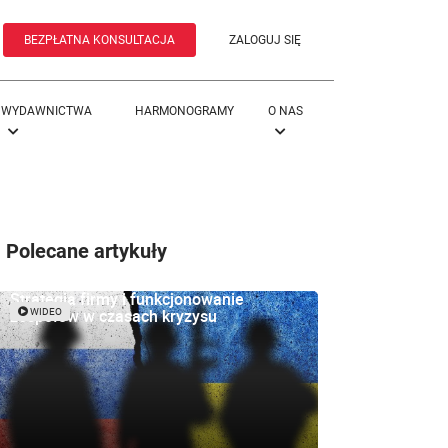
BEZPŁATNA KONSULTACJA
ZALOGUJ SIĘ
WYDAWNICTWA
HARMONOGRAMY
O NAS
Polecane artykuły
Strategia firmy i funkcjonowanie
zespołów w czasach kryzysu
WIDEO