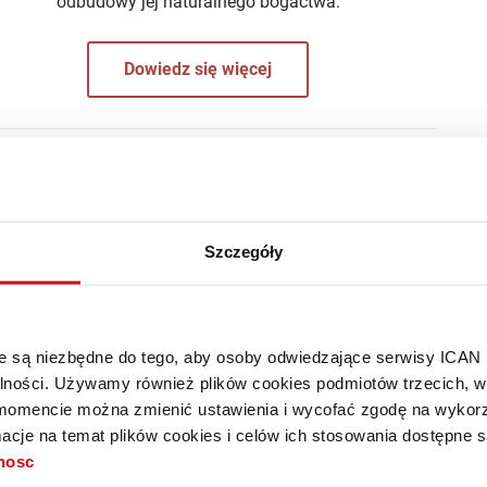
odbudowy jej naturalnego bogactwa.
Dowiedz się więcej
dzenie, że wchodzimy w czwartą rewolucję przemysłową
logii informatycznych wkraczamy w wiek nowej
o wiele bardziej przełomowe niż trzy wcześniejsze.
Szczegóły
ło 95% artykułu.
óre są niezbędne do tego, aby osoby odwiedzające serwisy ICAN
alności. Używamy również plików cookies podmiotów trzecich, w 
mencie można zmienić ustawienia i wycofać zgodę na wykorzy
cje na temat plików cookies i celów ich stosowania dostępne s
tnosc
stępny tylko dla