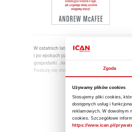
W ostatnich latach popularne stało się stwier
i po epokach pary, elektryczności oraz techno
gospodarki. Jednak obecne przemiany mogą być 
Zgoda
Posłużę się dwoma analogiami.
...
Używamy plików cookies
Zosta
Stosujemy pliki cookies, kt
dostępnych usług i funkcjon
reklamowych. W dowolnym mo
cookies. Szczegółowe informa
https://www.ican.pl/prywa
Materiał do