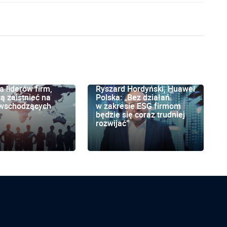
a liderów firm,
Ryszard Hordyński, Huawei
ą zaistnieć na
Polska: „Bez działań
 wschodzących
w zakresie ESG firmom
będzie się coraz trudniej
rozwijać”