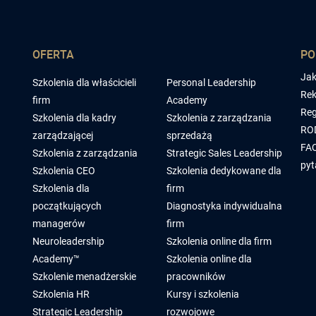
OFERTA
P
Jak
Szkolenia dla właścicieli
Personal Leadership
Rek
firm
Academy
Reg
Szkolenia dla kadry
Szkolenia z zarządzania
RO
zarządzającej
sprzedażą
FAQ
Szkolenia z zarządzania
Strategic Sales Leadership
pyt
Szkolenia CEO
Szkolenia dedykowane dla
Szkolenia dla
firm
początkujących
Diagnostyka indywidualna
managerów
firm
Neuroleadership
Szkolenia online dla firm
Academy™
Szkolenia online dla
Szkolenie menadżerskie
pracowników
Szkolenia HR
Kursy i szkolenia
Strategic Leadership
rozwojowe