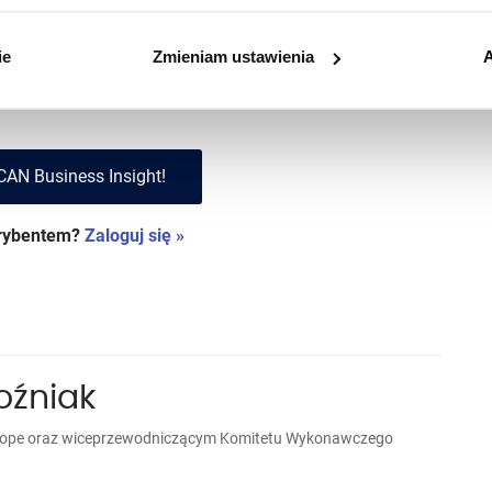
krybentów
ie
Zmieniam ustawienia
A
w i korzystaj z treści
Premium!
CAN Business Insight!
krybentem?
Zaloguj się »
oźniak
rope oraz wiceprzewodniczącym Komitetu Wykonawczego