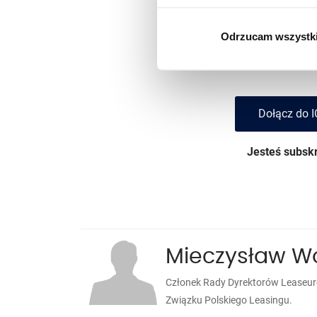
subs
Odrzucam wszystk
Dołącz do subskrybentó
Dołącz do I
Jesteś subs
Mieczysław W
Członek Rady Dyrektorów Leaseu
Związku Polskiego Leasingu.