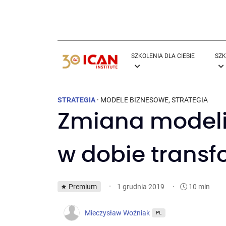
SZKOLENIA DLA CIEBIE
SZK
STRATEGIA
·
MODELE BIZNESOWE
,
STRATEGIA
Zmiana modeli
w dobie transf
·
Premium
·
10 min
1 grudnia 2019
Mieczysław Woźniak
PL