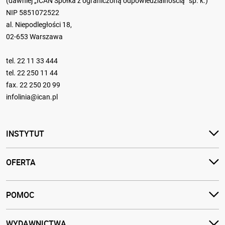
(dawniej „ICAN Spółka z ograniczoną odpowiedzialnością” sp. k.)
NIP 5851072522
al. Niepodległości 18,
02-653 Warszawa
tel.
22 11 33 444
tel.
22 250 11 44
fax. 22 250 20 99
infolinia@ican.pl
INSTYTUT
OFERTA
POMOC
WYDAWNICTWA