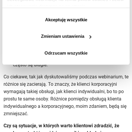
klient korporacyjny potrzebuje zaspokojenia innego
ich stosowania dostępne są na stronie
ryzyka niż klient indywidualny. Trzeba o tym pamiętać,
https://www.ican.pl/prywatnosc
Akceptuję wszystkie
aby zapewnić odpowiednie jego zadowolenie;
klient korporacyjny zazwyczaj wymaga większego
stopnia formalności przy obsłudze niż klient
Zmieniam ustawienia
indywidualny;
klient indywidualny jest przyzwyczajony do
Odrzucam wszystkie
natychmiastowej obsługi, natomiast procedury firmowe
często są długie.
Co ciekawe, tak jak dyskutowaliśmy podczas webinarium, te
różnice się zacierają. To znaczy, że klienci korporacyjni
wymagają takiej obsługi, jak klienci indywidualni, bo to po
prostu te same osoby. Różnice pomiędzy obsługą klienta
indywidualnego a korporacyjnego, moim zdaniem, będą się
zmniejszać.
Czy są sytuacje, w których warto klientowi zdradzić, że