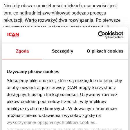
Niestety obszar umiejętności miękkich, osobowości jest
tym, co najtrudniej zweryfikować podczas procesu
rekrutacji. Warto rozważyć dwa rozwiązania. Po pierwsze
wykorzystanie okresu próbnego, gdzie podczas 1–3
miesięcy możemy lepiej to zweryfikować. Po drugie być
może powinniśmy się zastanowić, skąd to narzekanie się
bierze. Z jednej strony są trudniejsi klienci, z drugiej – błędy
Zgoda
Szczegóły
O plikach cookies
mogą być w obszarze systemów prowizyjnych, które słabo
motywują lub wręcz wcale nie motywują do pracy.
Używamy plików cookies
Jakie są trzy najważniejsze różnice między klientem
Stosujemy pliki cookies, które są niezbędne do tego, aby
indywidualnym a korporacyjnym, jeśli chodzi o dbałość
osoby odwiedzające serwisy ICAN mogły korzystać z
o customer experience?
dostępnych usług i funkcjonalności. Używamy również
plików cookies podmiotów trzecich, w tym plików
Na co dzień pracuję z klientem korporacyjnym. To
analitycznych i reklamowych. W dowolnym momencie
u klientów często spotykam się z obsługą klienta
można zmienić ustawienia i wycofać zgodę na
indywidualnego. Jako trzy najważniejsze różnice
wykorzystanie opcjonalnych plików cookies.
wskazałbym to, że:
Szczegółowe informacje na temat plików cookies i celów