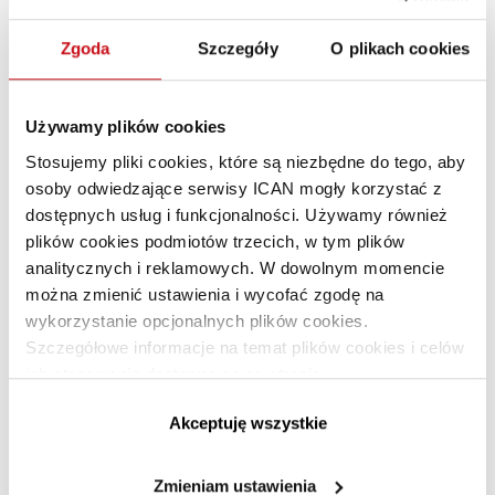
Od panaceum do perpetuum mobile
Zgoda
Szczegóły
O plikach cookies
Używamy plików cookies
Stosujemy pliki cookies, które są niezbędne do tego, aby
osoby odwiedzające serwisy ICAN mogły korzystać z
dostępnych usług i funkcjonalności. Używamy również
plików cookies podmiotów trzecich, w tym plików
analitycznych i reklamowych. W dowolnym momencie
można zmienić ustawienia i wycofać zgodę na
wykorzystanie opcjonalnych plików cookies.
Odpowiedzialna spółka spełnia
Szczegółowe informacje na temat plików cookies i celów
obietnice
ich stosowania dostępne są na stronie
https://www.ican.pl/prywatnosc
Akceptuję wszystkie
Zmieniam ustawienia