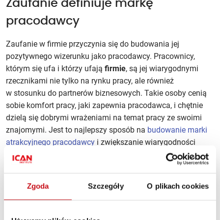
Zaufanie definiuje markę
pracodawcy
Zaufanie w firmie przyczynia się do budowania jej
pozytywnego wizerunku jako pracodawcy. Pracownicy,
którym się ufa i którzy ufają
firmie
, są jej wiarygodnymi
rzecznikami nie tylko na rynku pracy, ale również
w stosunku do partnerów biznesowych. Takie osoby cenią
sobie komfort pracy, jaki zapewnia pracodawca, i chętnie
dzielą się dobrymi wrażeniami na temat pracy ze swoimi
znajomymi. Jest to najlepszy sposób na
budowanie marki
atrakcyjnego pracodawcy
i zwiększanie wiarygodności
firmy w oczach potencjalnych kandydatów. Jest to
niezwykle istotne w dzisiejszych czasach, kiedy coraz
częściej i w przypadku większości branż i stanowisk
Zgoda
Szczegóły
O plikach cookies
możemy mówić o tak zwanym rynku kandydata, czyli
o sytuacji, kiedy to kandydaci dyktują warunki zatrudnienia.