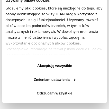
Używamy plików cookies
7 błędów w budowaniu zaufania
Stosujemy pliki cookies, które są niezbędne do tego, aby
osoby odwiedzające serwisy ICAN mogły korzystać z
Budowa zaufania bywa czaso- i energochłonna. Natomiast
dostępnych usług i funkcjonalności. Używamy również
utrata zaufania
to zwykle moment nieuwagi, kilka błędnie
plików cookies podmiotów trzecich, w tym plików
podjętych decyzji czy zaniechanie otwartej komunikacji.
analitycznych i reklamowych. W dowolnym momencie
Jakie zachowania mogą spowodować utratę zaufania?
można zmienić ustawienia i wycofać zgodę na
wykorzystanie opcjonalnych plików cookies.
brak komunikacji;
Szczegółowe informacje na temat plików cookies i celów
stosowanie komunikacji zamkniętej, jednokierunkowej;
ich stosowania dostępne są na stronie
burzenie bezpieczeństwa poprzez podejmowanie
https://www.ican.pl/prywatnosc
niezrozumiałych dla pracowników decyzji;
Akceptuję wszystkie
brak konsekwencji;
niezrozumiałe awanse (przeczące komunikowanym
Zmieniam ustawienia
ścieżkom kariery);
nietrafione rekrutacje
(pracownicy niespójni z wizją
Odrzucam wszystkie
i misją);
nierówne traktowanie pracowników.