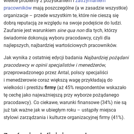
wielkie problemy z pozyskaniem i
zatrzymaniem
pracowników
mają poszczególne (a w zasadzie wszystkie)
organizacje – przede wszystkim te, które nie cieszą się
dobrą reputacją ze względu na swoje podejście do ludzi.
Zaufanie jest warunkiem
sine qua non
dla tych, którzy
świadomie dokonują wyboru pracodawcy, czyli dla
najlepszych, najbardziej wartościowych pracowników.
Jak wynika z ostatniej edycji badania
Najbardziej pożądani
pracodawcy w opinii specjalistów i menedżerów
,
przeprowadzonego przez Antal, polscy specjaliści
i menedżerowie coraz większą wagę przykładają do
wielkości i prestiżu
firmy
(aż 45% respondentów wskazało
tę cechę jako najważniejszą przy wyborze pożądanego
pracodawcy). Co ciekawe, warunki finansowe (34%) nie są
już tak ważne jak w ubiegłym roku – ustąpiły miejsca
stylowi zarządzania i kulturze organizacyjnej firmy (41%).