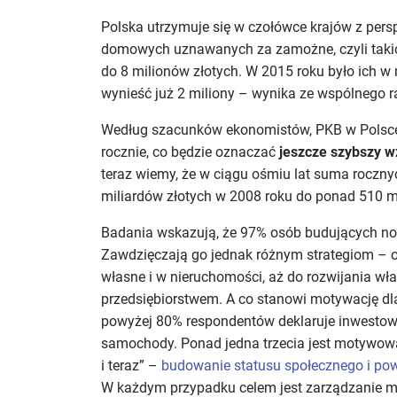
Polska utrzymuje się w czołówce krajów z per
domowych uznawanych za zamożne, czyli takich
do 8 milionów złotych. W 2015 roku było ich w 
wynieść już 2 miliony – wynika ze wspólnego ra
Według szacunków ekonomistów, PKB w Polsce
rocznie, co będzie oznaczać
jeszcze szybszy w
teraz wiemy, że w ciągu ośmiu lat suma roczn
miliardów złotych w 2008 roku do ponad 510 m
Badania wskazują, że 97% osób budujących now
Zawdzięczają go jednak różnym strategiom – o
własne i w nieruchomości, aż do rozwijania w
przedsiębiorstwem. A co stanowi motywację dl
powyżej 80% respondentów deklaruje inwestowan
samochody. Ponad jedna trzecia jest motywowa
i teraz” –
budowanie statusu społecznego i po
W każdym przypadku celem jest zarządzanie m