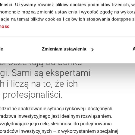
ego maklera Domu Maklerskiego Banku Handlowego. To
alności. Używamy również plików cookies podmiotów trzecich, w 
iem strategii inwestycyjnej do indywidualnych potrzeb
mencie można zmienić ustawienia i wycofać zgodę na wykorzy
e doświadczenie, między innymi w zakresie inwestycji na
cje na temat plików cookies i celów ich stosowania dostępne s
doradcy inwestycyjnego, maklera papierów wartościowych
tnosc
wość bezpośredniego spotkania i konsultacji z ekspertami
 Adamczyk, dyrektor departamentu produktów
ie
Zmieniam ustawienia
A
ci oczekują od banku
gi. Sami są ekspertami
i liczą na to, że ich
profesjonaliści.
zielne analizowanie sytuacji rynkowej i dostępnych
radztwa inwestycyjnego jest idealnym rozwiązaniem.
względniające jego cele, skłonność do podejmowania
doradców inwestycyjnych – z wykorzystaniem specjalnej