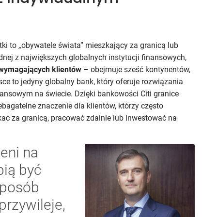
i to „obywatele świata” mieszkający za granicą lub
jednej z największych globalnych instytucji finansowych,
j wymagających klientów
– obejmuje sześć kontynentów,
ce to jedyny globalny bank, który oferuje rozwiązania
ansowym na świecie. Dzięki bankowości Citi granice
ebagatelne znaczenie dla klientów, którzy często
kać za granicą, pracować zdalnie lub inwestować na
ieni na
bią być
sposób
przywileje,