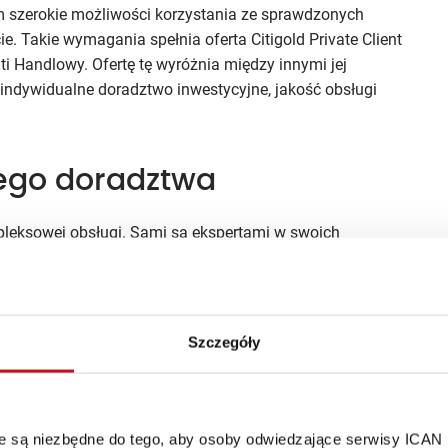
ym szerokie możliwości korzystania ze sprawdzonych
. Takie wymagania spełnia oferta Citigold Private Client
i Handlowy. Ofertę tę wyróżnia między innymi jej
 indywidualne doradztwo inwestycyjne, jakość obsługi
ego doradztwa
pleksowej obsługi. Sami są ekspertami w swoich
mą się profesjonaliści. Indywidualny opiekun klienta wraz
ególnych specjalizacji zapewniają opiekę na najwyższym
 finansowych, ocenić najważniejsze wydarzenia rynkowe
acować globalną strategię zarządzania majątkiem.
Szczegóły
edzy finansowej z różnych dziedzin. Klient poza obsługą
ysoce specjalistyczne wsparcie ze strony grupy
ych obszarach rynków i rozwiązań finansowych – w tym
ach ubezpieczeniowych, usługach maklerskich
óre są niezbędne do tego, aby osoby odwiedzające serwisy ICAN