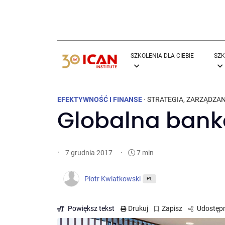
SZKOLENIA DLA CIEBIE
SZK
EFEKTYWNOŚĆ I FINANSE
·
STRATEGIA
,
ZARZĄDZAN
Globalna ban
·
·
7 min
7 grudnia 2017
Piotr Kwiatkowski
PL
Powiększ tekst
Drukuj
Zapisz
Udostępn