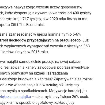
spektywą najwyższego wzrostu liczby gospodarstw
, które dysponują aktywami o wartości od 400 tysięcy
naszym kraju 717 tysięcy, a w 2020 roku liczba ta ma
portu Citi i The Economist.
 ma szansę rosnąć w ujęciu nominalnym o 5‑6%
zrost dochodów przypadających na pracującego
. Już
ych wypłaconych wynagrodzeń wzrosła z niecałych 363
iliardów złotych w 2016 roku.
e majątki samodzielnie pracuje na swój sukces.
d realizowania kariery zawodowej poprzez inwestycje
łasnych pomysłów na biznes i zarządzania
a dalszego budowania kapitału? Zapatrywania są różne:
ie we własne pasje lub w sztukę, biżuterię czy
na myślą o spadkobiercach. Motywacje bardziej „tu
większanie majątku
– taka myśl przyświeca 26% osób.
ajątkiem w sposób długofalowy, zakładający