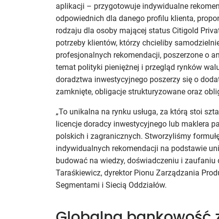
aplikacji – przygotowuje indywidualne rekome
odpowiednich dla danego profilu klienta, prop
rodzaju dla osoby mającej status Citigold Privat
potrzeby klientów, którzy chcieliby samodziel
profesjonalnych rekomendacji, poszerzone o ana
temat polityki pieniężnej i przegląd rynków wa
doradztwa inwestycyjnego poszerzy się o doda
zamknięte, obligacje strukturyzowane oraz obl
„To unikalna na rynku usługa, za którą stoi sz
licencje doradcy inwestycyjnego lub maklera 
polskich i zagranicznych. Stworzyliśmy formułę
indywidualnych rekomendacji na podstawie unik
budować na wiedzy, doświadczeniu i zaufaniu d
Taraśkiewicz, dyrektor Pionu Zarządzania Prod
Segmentami i Siecią Oddziałów.
Globalna bankowość 