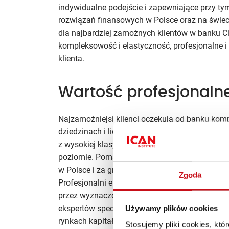
indywidualne podejście i zapewniające przy t
rozwiązań finansowych w Polsce oraz na świecie
dla najbardziej zamożnych klientów w banku Cit
kompleksowość i elastyczność, profesjonalne i
klienta.
Wartość profesjonaln
Najzamożniejsi klienci oczekują od banku kom
dziedzinach i liczą na to, że ich majątkiem zaj
z wysokiej klasy zespołem ekspertów z poszcz
poziomie. Pomagają wyjaśnić zawiłości rynków
w Polsce i za granicą i, przede wszystkim, opr
Zgoda
Profesjonalni eksperci zapewniają spektrum wi
przez wyznaczonego opiekuna ma zapewnione w
ekspertów specjalizujących się w poszczególn
Używamy plików cookies
rynkach kapitałowych, walutowych, rozwiązani
Stosujemy pliki cookies, kt