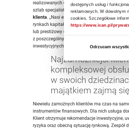
realizowanych dodatkowo poprzez wyznaczon
dostępnych usług i funkcjon
sztab specjalistów, który zajmuje się
dopasowan
reklamowych. W dowolnym mo
klienta
. „Nasi eksperci mają bogate, wieloletni
cookies. Szczegółowe informa
rynkach kapitałowych – często mają licencję 
https://www.ican.pl/prywa
lub prestiżowy certyfikat CFA. Klient ma możli
z poszczególnych obszarów” – mówi Wojciech
inwestycyjnych i ubezpieczeniowych.
Odrzucam wszystk
Najzamożniejsi klien
kompleksowej obsłu
w swoich dziedzinach 
majątkiem zajmą się 
Niewielu zamożnych klientów ma czas na samod
instrumentów finansowych. Dla nich usługa do
Klient otrzymuje rekomendacje inwestycyjne, u
ryzyka oraz obecną sytuację rynkową. Zespół 