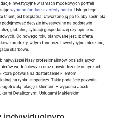
ndacje inwestycyjne w ramach modelowych portfeli
onując
wybrane fundusze z oferty banku
. Usługa tego
e Client jest bezpłatna. Utworzono ją po to, aby spełniała
nie podejmować decyzje inwestycyjne na podstawie
lizę globalnej sytuacji gospodarczej czy opinie na
lutowych. Od nowego roku planowane jest, iż oferta
tkowe produkty, w tym fundusze inwestycyjne mieszane,
igacje skarbowe.
tab najwyższej klasy profesjonalistów, posiadających
papierów wartościowych oraz doświadczenie na rynkach
, która pozwala na dostarczenie klientom
alnej na rynku ekspertyzy. Takie podejście pozwala
ługotrwałą relację z klientem – wyjaśnia Jacek
uktami Detalicznymi, Usługami Maklerskimi,
z indywidualnym