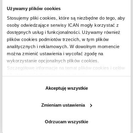
Premium!
Używamy plików cookies
Stosujemy pliki cookies, które są niezbędne do tego, aby
osoby odwiedzające serwisy ICAN mogły korzystać z
Dołącz do ICAN Business Insight!
dostępnych usług i funkcjonalności. Używamy również
plików cookies podmiotów trzecich, w tym plików
Jesteś subskrybentem?
Zaloguj się »
analitycznych i reklamowych. W dowolnym momencie
można zmienić ustawienia i wycofać zgodę na
wykorzystanie opcjonalnych plików cookies.
Szczegółowe informacje na temat plików cookies i celów
ich stosowania dostępne są na stronie
https://www.ican.pl/prywatnosc
Akceptuję wszystkie
Marcin Purta
Zmieniam ustawienia
Odrzucam wszystkie
Karol Ignatowicz