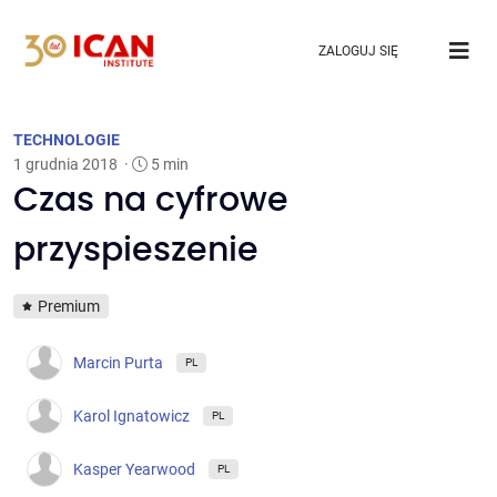
ZALOGUJ SIĘ
TECHNOLOGIE
1 grudnia 2018
·
5 min
Czas na cyfrowe
przyspieszenie
Premium
Marcin Purta
PL
Karol Ignatowicz
PL
Kasper Yearwood
PL