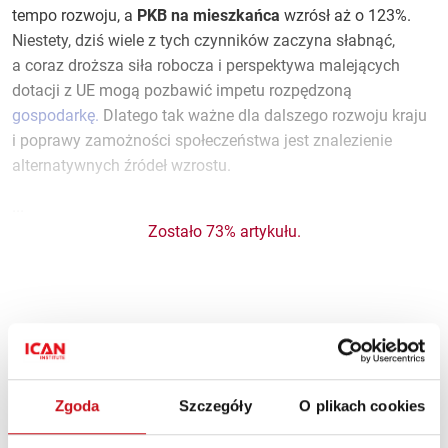
tempo rozwoju, a
PKB na mieszkańca
wzrósł aż o 123%.
Niestety, dziś wiele z tych czynników zaczyna słabnąć,
a coraz droższa siła robocza i perspektywa malejących
dotacji z UE mogą pozbawić impetu rozpędzoną
gospodarkę.
Dlatego tak ważne dla dalszego rozwoju kraju
i poprawy zamożności społeczeństwa jest znalezienie
alternatywnych źródeł wzrostu.
...
Zostało 73% artykułu.
Materiał dostępny tylko dla
subskrybentów
Zgoda
Szczegóły
O plikach cookies
Dołącz do subskrybentów i korzystaj z treści