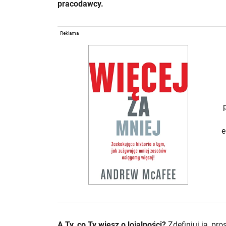
pracodawcy.
Reklama
e
A Ty, co Ty wiesz o lojalności?
Zdefiniuj ją, pr