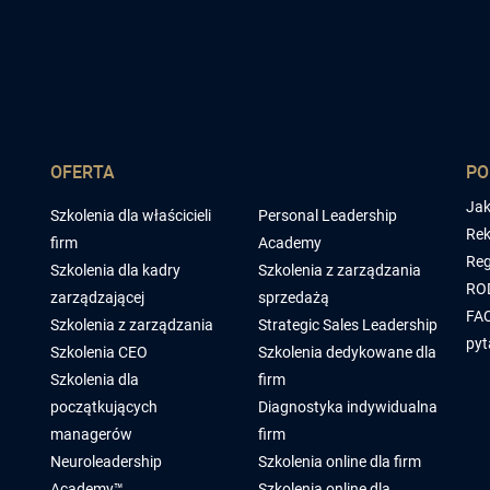
OFERTA
P
Jak
Szkolenia dla właścicieli
Personal Leadership
Rek
firm
Academy
Reg
Szkolenia dla kadry
Szkolenia z zarządzania
RO
zarządzającej
sprzedażą
FAQ
Szkolenia z zarządzania
Strategic Sales Leadership
pyt
Szkolenia CEO
Szkolenia dedykowane dla
Szkolenia dla
firm
początkujących
Diagnostyka indywidualna
managerów
firm
Neuroleadership
Szkolenia online dla firm
Academy™
Szkolenia online dla