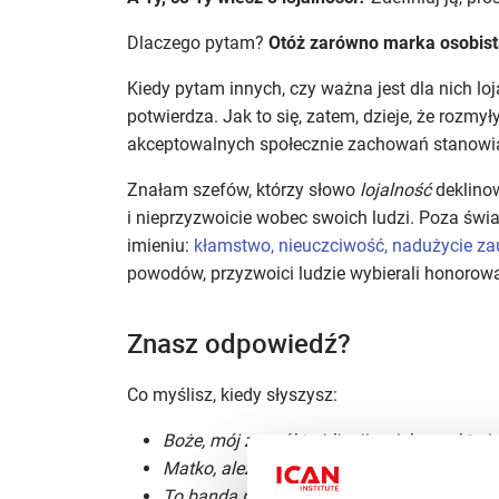
Dlaczego pytam?
Otóż zarówno marka osobista, 
Kiedy pytam innych, czy ważna jest dla nich l
potwierdza. Jak to się, zatem, dzieje, że rozmyły
akceptowalnych społecznie zachowań stanowią
Znałam szefów, którzy słowo
lojalność
deklinow
i nieprzyzwoicie wobec swoich ludzi. Poza św
imieniu:
kłamstwo, nieuczciwość, nadużycie za
powodów, przyzwoici ludzie wybierali honorową
Znasz odpowiedź?
Co myślisz, kiedy słyszysz:
Boże, mój zespół to idioci!
– ciekawe, kto i
Matko, ależ mam dosyć tej Kowalskiej!
– k
To banda nielojalnych kretynów!
– czy pam