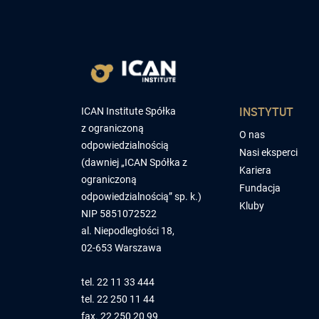
INSTYTUT
ICAN Institute Spółka
z ograniczoną
O nas
odpowiedzialnością
Nasi eksperci
(dawniej „ICAN Spółka z
Kariera
ograniczoną
Fundacja
odpowiedzialnością” sp. k.)
Kluby
NIP 5851072522
al. Niepodległości 18,
02-653 Warszawa
tel.
22 11 33 444
tel.
22 250 11 44
fax. 22 250 20 99