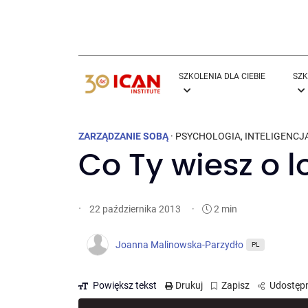
SZKOLENIA DLA CIEBIE
SZK
ZARZĄDZANIE SOBĄ
·
PSYCHOLOGIA
,
INTELIGENC
Co Ty wiesz o l
·
·
2 min
22 października 2013
Joanna Malinowska-Parzydło
PL
Powiększ tekst
Drukuj
Zapisz
Udostępn