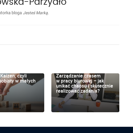
owska-Parzydło
utorka bloga
Jesteś Marką.
 Kaizen, czyli
Zarządzanie czasem
sobisty w małych
w pracy biurowej – jak
unikać chaosu i skutecznie
realizować zadania?