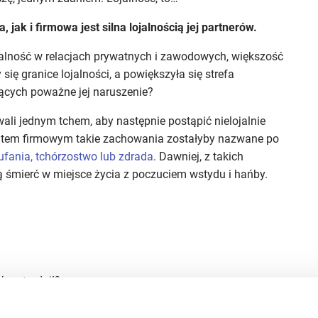
jak i firmowa jest silna lojalnością jej partnerów.
ojalność w relacjach prywatnych i zawodowych, większość
 się granice lojalności, a powiększyła się strefa
cych poważne jej naruszenie?
ali jednym tchem, aby następnie postąpić nielojalnie
iatem firmowym takie zachowania zostałyby nazwane po
ufania, tchórzostwo lub zdrada
. Dawniej, z takich
 śmierć w miejsce życia z poczuciem wstydu i hańby.
ch zatrudnił?
iedy zamierzasz to powiedzieć samej zainteresowanej?
iętasz, że mówisz o swoich kolegach, menedżerach