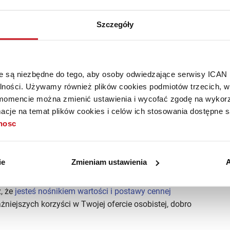
Szczegóły
ci wobec szefa, firmy i kolegów?
Cóż, zasłużyłeś na tyle,
óre są niezbędne do tego, aby osoby odwiedzające serwisy ICAN
alności. Używamy również plików cookies podmiotów trzecich, w 
mencie można zmienić ustawienia i wycofać zgodę na wykorzy
itał moralny, który pozwala Ci oczekiwać lojalności od
cje na temat plików cookies i celów ich stosowania dostępne s
 nielojalnie? Jeśli sam byłeś nielojalny wobec ważnego
tnosc
innych wobec Ciebie jako człowieka niehonorowego lub
yłeś zaufania szefa, któremu zawdzięczasz wieloletnie
y czy lojalnego członka Twojego zespołu. Czy można być
ie
Zmieniam ustawienia
A
z, że
jesteś nośnikiem wartości i postawy cennej
żniejszych korzyści w Twojej ofercie osobistej, dobro