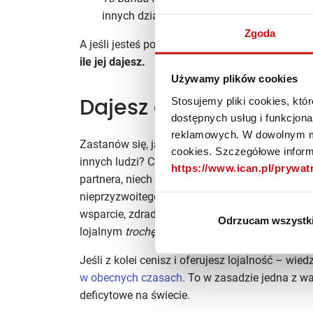
innych działów?
Zgoda
A jeśli jesteś podwładnym? Co wiesz o lojalnoś
ile jej dajesz.
Używamy plików cookies
Stosujemy pliki cookies, kt
Dajesz czy udajesz?
dostępnych usług i funkcjon
reklamowych. W dowolnym mo
Zastanów się, jaki wypracowałeś dotychczas kap
cookies. Szczegółowe informa
innych ludzi? Czy i jak często zachowujesz się
https://www.ican.pl/prywa
partnera, niech Cię nie dziwi brak lojalności 
nieprzyzwoitego. Bez względu na to, czy naduż
wsparcie, zdradziłeś życzliwego kolegę w prac
Odrzucam wszystk
lojalnym
trochę
?
Jeśli z kolei cenisz i oferujesz lojalność – wied
w obecnych czasach
. To w zasadzie jedna z wa
deficytowe na świecie.