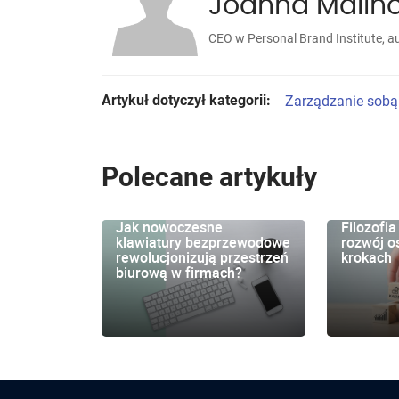
Joanna Malin
CEO w Personal Brand Institute, a
Artykuł dotyczył kategorii:
Zarządzanie sobą
Polecane artykuły
Jak nowoczesne
Filozofia
klawiatury bezprzewodowe
rozwój o
rewolucjonizują przestrzeń
krokach
biurową w firmach?