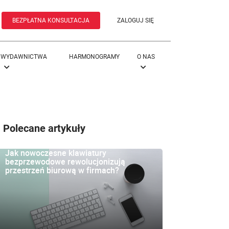
BEZPŁATNA KONSULTACJA
ZALOGUJ SIĘ
WYDAWNICTWA
HARMONOGRAMY
O NAS
Polecane artykuły
Jak nowoczesne klawiatury
bezprzewodowe rewolucjonizują
przestrzeń biurową w firmach?