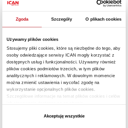
Polecane artykuły
Zgoda
Szczegóły
O plikach cookies
Inwestycyjne oblicze turystyki
PREMIUM
Używamy plików cookies
Stosujemy pliki cookies, które są niezbędne do tego, aby
osoby odwiedzające serwisy ICAN mogły korzystać z
dostępnych usług i funkcjonalności. Używamy również
plików cookies podmiotów trzecich, w tym plików
analitycznych i reklamowych. W dowolnym momencie
można zmienić ustawienia i wycofać zgodę na
wykorzystanie opcjonalnych plików cookies.
Szczegółowe informacje na temat plików cookies i celów
Jacek Siwicki: Ludzie, Czas
PREMIUM
ich stosowania dostępne są na stronie
i Finanse
https://www.ican.pl/prywatnosc
Akceptuję wszystkie