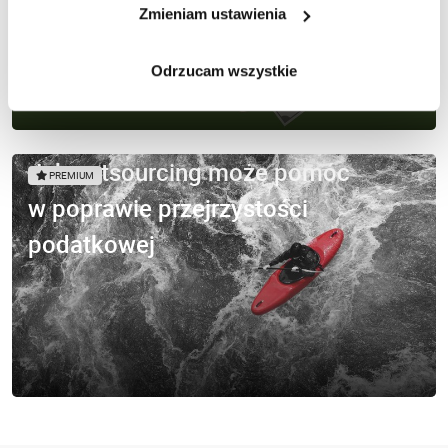
Zmieniam ustawienia
Odrzucam wszystkie
Jak outsourcing może pomóc
PREMIUM
w poprawie przejrzystości
podatkowej