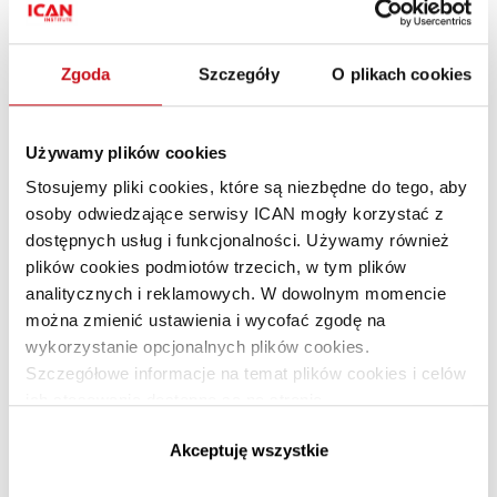
Polecane artykuły
Zgoda
Szczegóły
O plikach cookies
Popularne spółki na GPW
w Warszawie
Używamy plików cookies
Stosujemy pliki cookies, które są niezbędne do tego, aby
osoby odwiedzające serwisy ICAN mogły korzystać z
dostępnych usług i funkcjonalności. Używamy również
plików cookies podmiotów trzecich, w tym plików
analitycznych i reklamowych. W dowolnym momencie
można zmienić ustawienia i wycofać zgodę na
wykorzystanie opcjonalnych plików cookies.
Szczegółowe informacje na temat plików cookies i celów
Data analytics z perspektywy CFO
WIDEO
ich stosowania dostępne są na stronie
https://www.ican.pl/prywatnosc
Akceptuję wszystkie