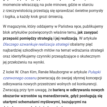
momencie wkraczają na pole minowe, gdzie w starciu
z rzeczywistością przestają się sprawdzać świetne pomysły
i logika, a każdy krok grozi śmiercią.
W magazynie, który oddajemy w Państwa ręce, publikujemy
blok artykułów poświęconych właśnie temu,
jak zasypać
przepaść pomiędzy strategią i jej realizacją
. W artykule
Dlaczego szwankuje realizacja strategii
obalamy pięć
najbardziej szkodliwych mitów na temat wdrażania strategii
oraz identyfikujemy czynniki przesądzające o skutecznym
jej przełożeniu na wyniki.
Z kolei W. Chan Kim, Renée Mauborgne w artykule
Pułapki
czerwonego oceanu
powracają do swojej słynnej koncepcji
odkrywania nowych przestrzeni wolnych od konkurencji.
Zwracają przy tym uwagę, że
barierą w odkrywaniu nowych
obszarów wzrostów są menedżerowie, gdyż posługują się
utartymi schematami myślowymi, bazującymi na