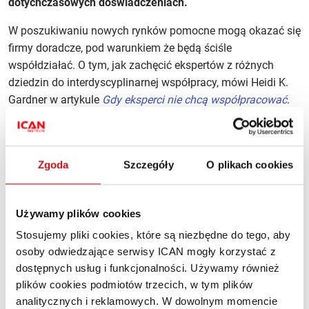
dotychczasowych doświadczeniach.
W poszukiwaniu nowych rynków pomocne mogą okazać się
firmy doradcze, pod warunkiem że będą ściśle
współdziałać. O tym, jak zachęcić ekspertów z różnych
dziedzin do interdyscyplinarnej współpracy, mówi Heidi K.
Gardner w artykule
Gdy eksperci nie chcą współpracować
.
Doskonałym przykładem firmy, której dobra strategia
przestała się sprawdzać, jest Bank Pocztowy. W tym
przypadku receptą na złożone i zmienne otoczenie rynkowe
Zgoda
Szczegóły
O plikach cookies
okazała się… prostota, o czym mówi Szymon Midera
w artykule
Wyróżnianie się przez upraszczanie
.
Używamy plików cookies
Zwolennikiem prostych struktur i upoważnienia do działania
Stosujemy pliki cookies, które są niezbędne do tego, aby
jest też Yang Yuanqing, prezes firmy Lenovo. W wywiadzie
osoby odwiedzające serwisy ICAN mogły korzystać z
zatytułowanym
Wróciłem, bo firma mnie potrzebowała
szef
dostępnych usług i funkcjonalności. Używamy również
chińskiego giganta komputerowego opowiada
plików cookies podmiotów trzecich, w tym plików
o poszukiwaniu nowych kierunków rozwoju i konkurowaniu
analitycznych i reklamowych. W dowolnym momencie