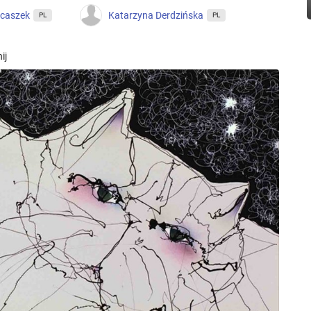
acaszek
Katarzyna Derdzińska
PL
PL
ij