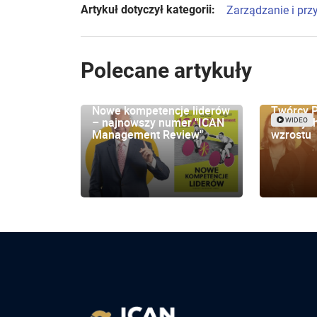
Artykuł dotyczył kategorii:
Zarządzanie i pr
Polecane artykuły
Nowe kompetencje liderów
Twórcy P
– najnowszy numer "ICAN
o nowych
WIDEO
Management Review"
wzrostu