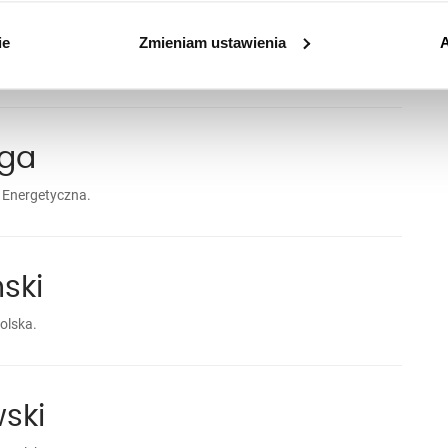
ie
Zmieniam ustawienia
A
oga
 Energetyczna.
ski
Polska.
ski