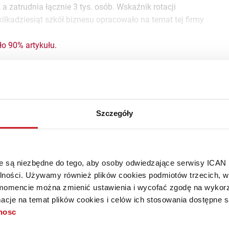
 zatrudnia łącznie 3 tys. osób. Wskaźnik rotacji
lkadziesiąt szkół biznesu opracowało na temat tej firmy
ło 90% artykułu.
stępny tylko dla
Szczegóły
krybentów
w i korzystaj z treści
Premium!
óre są niezbędne do tego, aby osoby odwiedzające serwisy ICAN
alności. Używamy również plików cookies podmiotów trzecich, w 
mencie można zmienić ustawienia i wycofać zgodę na wykorzy
cje na temat plików cookies i celów ich stosowania dostępne s
CAN Business Insight!
tnosc
krybentem?
Zaloguj się »