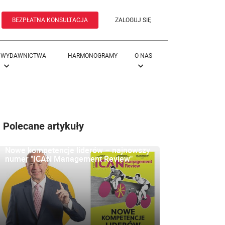
BEZPŁATNA KONSULTACJA
ZALOGUJ SIĘ
WYDAWNICTWA
HARMONOGRAMY
O NAS
Polecane artykuły
Nowe kompetencje liderów – najnowszy
numer "ICAN Management Review"