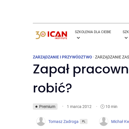
SZKOLENIA DLA CIEBIE
SZK
ZARZĄDZANIE I PRZYWÓDZTWO
·
ZARZĄDZANIE ZA
Zapał pracown
robić?
·
Premium
·
10 min
1 marca 2012
Tomasz Zadroga
Michał Kw
PL