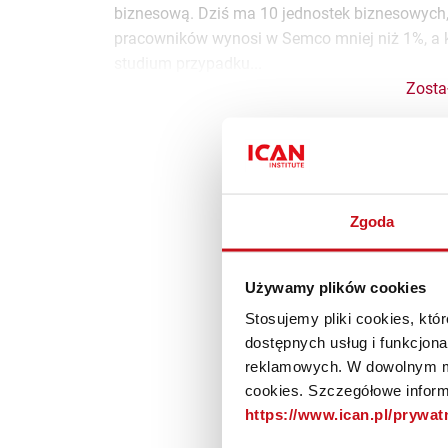
biznesową. Dziś ma 10 jednostek biznesowych, a
pracowników wynosi w Semco mniej niż 1%, a ki
studium przypadku...
Zosta
Materiał do
Zgoda
subs
Używamy plików cookies
Dołącz do subskrybentó
Stosujemy pliki cookies, kt
dostępnych usług i funkcjon
reklamowych. W dowolnym mo
cookies. Szczegółowe informa
Dołącz do I
https://www.ican.pl/prywa
Jesteś subs