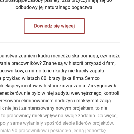
ksploatujące zasoby planety, dziś przyczyniają się do
odbudowy jej naturalnego bogactwa.
Dowiedz się więcej
 państwa zdaniem kadra menedżerska pomaga, czy może
ia pracowników? Znane są w historii przypadki firm,
acowników, a mimo to ich kadry nie traciły zapału
 przykład w latach 80. brazylijska firma Semco
ch eksperymentów w historii zarządzania. Zrezygnowała
menedżerów, nie było w niej audytu wewnętrznego, kontroli
teresowani eliminowaniem nadużyć i maksymalizacją
ik nie jest zainteresowany nowym projektem, to nie
to pracownicy mieli wpływ na swoje zadania. Co więcej,
poły same wyłaniały spośród siebie liderów projektów.
niała 90 pracowników i posiadała jedną jednostkę