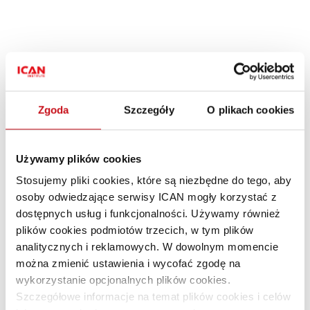
Materiał dostępny tylko dla
subskrybentów
Zgoda
Szczegóły
O plikach cookies
Dołącz do subskrybentów i korzystaj z treści
Premium!
Używamy plików cookies
Stosujemy pliki cookies, które są niezbędne do tego, aby
Dołącz do ICAN Business Insight!
osoby odwiedzające serwisy ICAN mogły korzystać z
dostępnych usług i funkcjonalności. Używamy również
Jesteś subskrybentem?
Zaloguj się »
plików cookies podmiotów trzecich, w tym plików
analitycznych i reklamowych. W dowolnym momencie
można zmienić ustawienia i wycofać zgodę na
wykorzystanie opcjonalnych plików cookies.
Szczegółowe informacje na temat plików cookies i celów