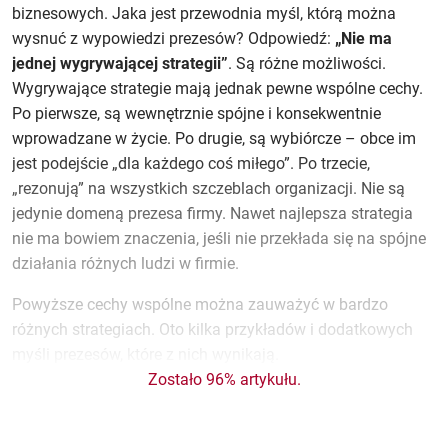
biznesowych. Jaka jest przewodnia myśl, którą można
wysnuć z wypowiedzi prezesów? Odpowiedź:
„Nie ma
jednej wygrywającej strategii”
. Są różne możliwości.
Wygrywające strategie mają jednak pewne wspólne cechy.
Po pierwsze, są wewnętrznie spójne i konsekwentnie
wprowadzane w życie. Po drugie, są wybiórcze – obce im
jest podejście „dla każdego coś miłego”. Po trzecie,
„rezonują” na wszystkich szczeblach organizacji. Nie są
jedynie domeną prezesa firmy. Nawet najlepsza strategia
nie ma bowiem znaczenia, jeśli nie przekłada się na spójne
działania różnych ludzi w firmie.
Powyższe cechy wspólne można zauważyć w bardzo
różnych strategiach. Oto kilka przykładów i dodatkowych
myśli prezesów, które z nich wynikają.
Zostało 96% artykułu.