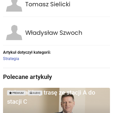
Tomasz Sielicki
Władysław Szwoch
Artykuł dotyczył kategorii:
Strategia
Polecane artykuły
Pokonaliśmy trasę ze stacji A do
PREMIUM
AUDIO
stacji C