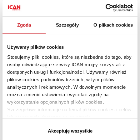
Zgoda
Szczegóły
O plikach cookies
Używamy plików cookies
W poszukiwaniu wygrywającej
Stosujemy pliki cookies, które są niezbędne do tego, aby
osoby odwiedzające serwisy ICAN mogły korzystać z
strategii
dostępnych usług i funkcjonalności. Używamy również
plików cookies podmiotów trzecich, w tym plików
STRATEGIA
·
PLANOWANIE STRATEGICZNE
PREMIUM
analitycznych i reklamowych. W dowolnym momencie
Grzegorz Esz, Janusz Filipiak, Leszek Czarnecki, Marek Karwan, Marek
Roleski, Mariusz Karpiński, Piotr Nesterowicz, Robert Lubański
,
można zmienić ustawienia i wycofać zgodę na
PL
Tomasz Sielicki
, Witold B. Jankowski
, Władysław Szwoch
PL
PL
wykorzystanie opcjonalnych plików cookies.
, Wojciech Mądalski
, Zofia Dzik
, Zofia Leśniewska
PL
PL
PL
PL
Szczegółowe informacje na temat plików cookies i celów
ich stosowania dostępne są na stronie
Redakcja HBRP poprosiła wybranych liderów firm
https://www.ican.pl/prywatnosc
działających w Polsce o podzielenie się swoimi
Akceptuję wszystkie
doświadczeniami i refleksjami na temat ich strategii