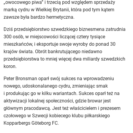
„owocowego piwa” i trzecią pod względem sprzedaży
marką cydru w Wielkiej Brytanii, która pod tym kątem
zawsze była bardzo hermetyczna.
Dziś przedsiębiorstwo szwedzkiego biznesmena zatrudnia
300 osób, w miejscowości liczącej cztery tysiące
mieszkańców, i eksportuje swoje wyroby do ponad 30
krajów świata. Obrót bankrutującego niedawno
przedsiębiorstwa to mniej więcej dwa miliardy szwedzkich
koron.
Peter Bronsman oparł swój sukces na wprowadzeniu
nowego, udoskonalanego cydru, zmieniając smak
i produkując go w kilku wariantach. Sukces oparł też na
aktywizacji lokalnej społeczności, gdzie browar jest
głównym pracodawcą. Jest też właścicielem i prezesem
czołowego w Szwecji kobiecego klubu piłkarskiego
Kopparbergs Göteborg FC.