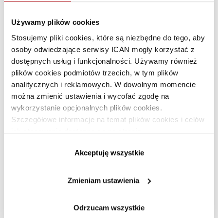
Używamy plików cookies
Stosujemy pliki cookies, które są niezbędne do tego, aby
osoby odwiedzające serwisy ICAN mogły korzystać z
dostępnych usług i funkcjonalności. Używamy również
plików cookies podmiotów trzecich, w tym plików
analitycznych i reklamowych. W dowolnym momencie
można zmienić ustawienia i wycofać zgodę na
wykorzystanie opcjonalnych plików cookies.
Szczegółowe informacje na temat plików cookies i celów
ich stosowania dostępne są na stronie
https://www.ican.pl/prywatnosc
Akceptuję wszystkie
Lokalny oddział z globalną marką
Zmieniam ustawienia
Jednym z finalistów konkursu był Koreańczyk Yoon Soo
Yoon, prezes globalnej spółki FILA, producenta sportowej
Odrzucam wszystkie
odzieży. Kiedy istniejąca od ponad stu lat marka