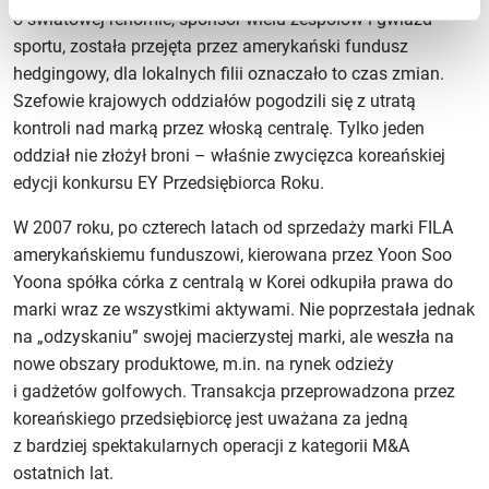
o światowej renomie, sponsor wielu zespołów i gwiazd
sportu, została przejęta przez amerykański fundusz
hedgingowy, dla lokalnych filii oznaczało to czas zmian.
Szefowie krajowych oddziałów pogodzili się z utratą
kontroli nad marką przez włoską centralę. Tylko jeden
oddział nie złożył broni – właśnie zwycięzca koreańskiej
edycji konkursu EY Przedsiębiorca Roku.
W 2007 roku, po czterech latach od sprzedaży marki FILA
amerykańskiemu funduszowi, kierowana przez Yoon Soo
Yoona spółka córka z centralą w Korei odkupiła prawa do
marki wraz ze wszystkimi aktywami. Nie poprzestała jednak
na „odzyskaniu” swojej macierzystej marki, ale weszła na
nowe obszary produktowe, m.in. na rynek odzieży
i gadżetów golfowych. Transakcja przeprowadzona przez
koreańskiego przedsiębiorcę jest uważana za jedną
z bardziej spektakularnych operacji z kategorii M&A
ostatnich lat.