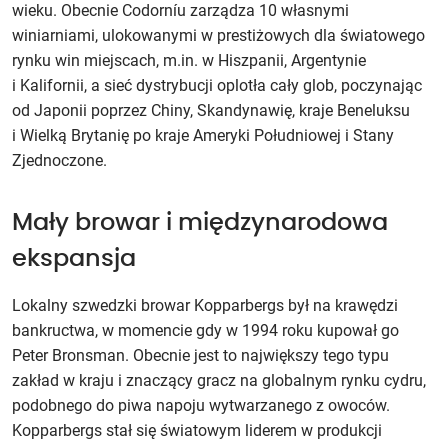
wieku. Obecnie Codorníu zarządza 10 własnymi
winiarniami, ulokowanymi w prestiżowych dla światowego
rynku win miejscach, m.in. w Hiszpanii, Argentynie
i Kalifornii, a sieć dystrybucji oplotła cały glob, poczynając
od Japonii poprzez Chiny, Skandynawię, kraje Beneluksu
i Wielką Brytanię po kraje Ameryki Południowej i Stany
Zjednoczone.
Mały browar i międzynarodowa
ekspansja
Lokalny szwedzki browar Kopparbergs był na krawędzi
bankructwa, w momencie gdy w 1994 roku kupował go
Peter Bronsman. Obecnie jest to największy tego typu
zakład w kraju i znaczący gracz na globalnym rynku cydru,
podobnego do piwa napoju wytwarzanego z owoców.
Kopparbergs stał się światowym liderem w produkcji