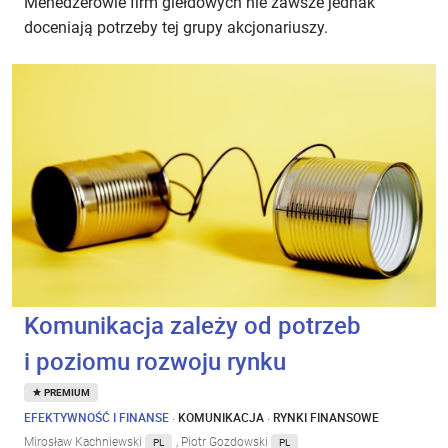
Menedżerowie firm giełdowych nie zawsze jednak
doceniają potrzeby tej grupy akcjonariuszy.
Komunikacja zależy od potrzeb
i poziomu rozwoju rynku
PREMIUM
EFEKTYWNOŚĆ I FINANSE
·
KOMUNIKACJA
·
RYNKI FINANSOWE
Mirosław Kachniewski
, Piotr Gozdowski
PL
PL