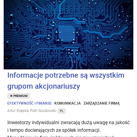
Informacje potrzebne są wszystkim
grupom akcjonariuszy
PREMIUM
EFEKTYWNOŚĆ I FINANSE
·
KOMUNIKACJA
·
ZARZĄDZANIE FIRMĄ
Artur Rzepka, Piotr Gozdowski
PL
Inwestorzy indywidualni zwracają dużą uwagę na jakość
i tempo docierających ze spółek informacji.