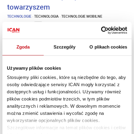
towarzyszem
TECHNOLOGIE
·
TECHNOLOGIA
·
TECHNOLOGIE MOBILNE
Piotr Gozdowski
PL
Zwyczaje pokolenia Y pokazują, jak bardzo potrzeba
bycia w sieci kieruje każdym aspektem ich życia: od
Zgoda
Szczegóły
O plikach cookies
pracy po robienie zakupów, od przyjaciół do rodziny.
Używamy plików cookies
Stosujemy pliki cookies, które są niezbędne do tego, aby
osoby odwiedzające serwisy ICAN mogły korzystać z
dostępnych usług i funkcjonalności. Używamy również
plików cookies podmiotów trzecich, w tym plików
analitycznych i reklamowych. W dowolnym momencie
można zmienić ustawienia i wycofać zgodę na
wykorzystanie opcjonalnych plików cookies.
Szczegółowe informacje na temat plików cookies i celów