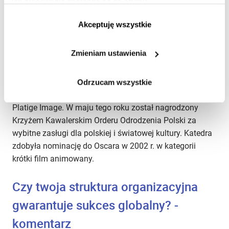
ich stosowania dostępne są na stronie
Tomasz Bagiński
https://www.ican.pl/prywatnosc
Akceptuję wszystkie
ZARZĄDZANIE
PREMIUM
Piotr Gozdowski
PL
Zmieniam ustawienia
Tomasz Bagiński jest reżyserem i scenarzystą filmów
animowanych, autorem Katedry, Sztuki spadania
i Animowanej Historii
Odrzucam wszystkie
Polski, pracownikiem renomowanego studia animacji
Platige Image. W maju tego roku został nagrodzony
Krzyżem Kawalerskim Orderu Odrodzenia Polski za
wybitne zasługi dla polskiej i światowej kultury. Katedra
zdobyła nominację do Oscara w 2002 r. w kategorii
krótki film animowany.
Czy twoja struktura organizacyjna
gwarantuje sukces globalny? -
komentarz