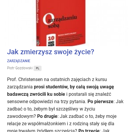
Jak zmierzysz swoje życie?
ZARZĄDZANIE
Piotr Gozdowski
PL
Prof. Christensen na ostatnich zajęciach z kursu
zarządzania
prosi studentów, by całą swoją uwagę
badawczą zwrócili ku sobie
i postarali się znaleźć
sensowne odpowiedzi na trzy pytania.
Po pierwsze
: Jak
zadbać o to, żebym był szczęśliwy w życiu
zawodowym?
Po drugie
: Jak zadbać o to, żeby moje
relacje ze współmałżonkiem i z rodziną stały się dla
mnie trwałym źródłem szczęścia?
Po trzecie
: Jak