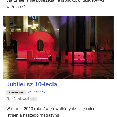
Jak zmienia się postrzeganie produktów luksusowych
w Polsce?
Jubileusz 10-lecia
ZARZĄDZANIE
PREMIUM
Piotr Gozdowski
PL
W marcu 2013 roku świętowaliśmy dziesięciolecie
istnienia naszego magazynu.