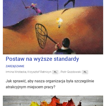
Postaw na wyższe standardy
ZARZĄDZANIE
Irmina Wrotecka, Krzysztof Ratnicyn
, Piotr Gozdowski
PL
PL
Jak sprawić, aby nasza organizacja była szczególnie
atrakcyjnym miejscem pracy?