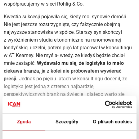
współpracujemy w sieci Röhlig & Co.
Kwestia sukcesji pojawiła się, kiedy moi synowie dorośli.
Nie jest jeszcze rozstrzygnięte, czy faktycznie obejmą
najwyższe stanowiska w spółce. Starszy syn skończył
z wyróżnieniem studia ekonomiczne na renomowanej
londyńskiej uczelni, potem pięć lat pracował w konsultingu
w AT Kearney. Nie myślał wtedy, że kiedyś będzie chciał
mnie zastąpić.
Wydawało mu się, że logistyka to mało
ciekawa branża, ja z kolei nie próbowałem wywierać
presji.
Jednak po pięciu latach w konsultingu docenił, że
logistyka jest jedną z czterech najbardziej
perspektywicznych branż na świecie i dlatego warto się
zainteresować tym, co robię. Z kolei młodszy syn kończy
studia magisterskie o profilu bankowość i finanse. Przed
nim pięć lat praktyki w obcej firmie; gdzie i w jakiej – to
Zgoda
Szczegóły
O plikach cookies
będzie jego decyzja.
Zostało 61% artykułu.