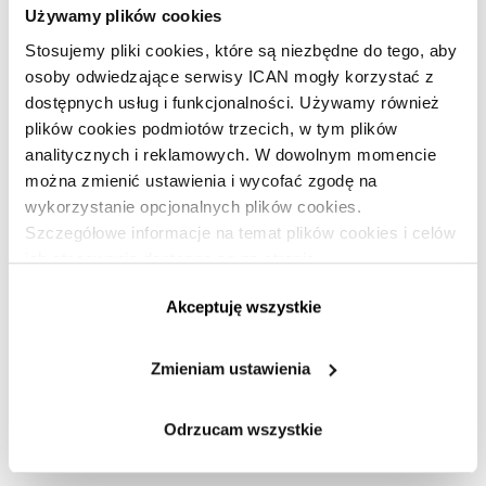
Używamy plików cookies
Stosujemy pliki cookies, które są niezbędne do tego, aby
osoby odwiedzające serwisy ICAN mogły korzystać z
dostępnych usług i funkcjonalności. Używamy również
Materiał dostępny tylko dla
plików cookies podmiotów trzecich, w tym plików
subskrybentów
analitycznych i reklamowych. W dowolnym momencie
można zmienić ustawienia i wycofać zgodę na
Dołącz do subskrybentów i korzystaj z treści
wykorzystanie opcjonalnych plików cookies.
Premium!
Szczegółowe informacje na temat plików cookies i celów
ich stosowania dostępne są na stronie
https://www.ican.pl/prywatnosc
Akceptuję wszystkie
Dołącz do ICAN Business Insight!
Zmieniam ustawienia
Jesteś subskrybentem?
Zaloguj się »
Odrzucam wszystkie