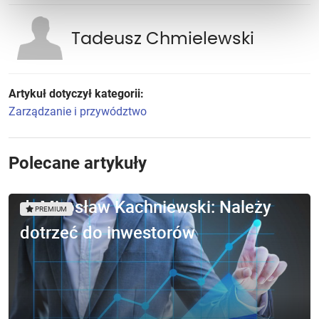
Tadeusz Chmielewski
Artykuł dotyczył kategorii:
Zarządzanie i przywództwo
Polecane artykuły
dr Mirosław Kachniewski: Należy
PREMIUM
dotrzeć do inwestorów