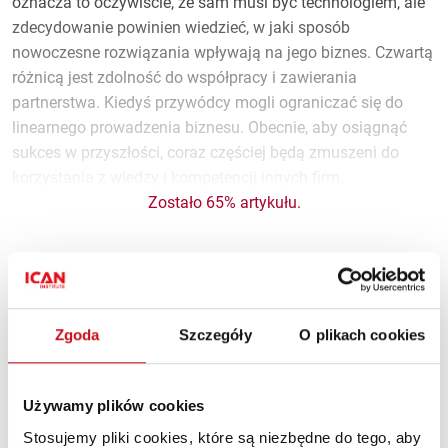
oznacza to oczywiście, że sam musi być technologiem, ale
zdecydowanie powinien wiedzieć, w jaki sposób
nowoczesne rozwiązania wpływają na jego biznes. Czwartą
różnicą jest zdolność do współpracy i zawierania
partnerstwa. Kiedyś przywódcy mogli ograniczać się do
linearnego prowadzenia biznesu. Obecnie, aby osiągnąć
sukces w przyszłości, coraz częściej będą zmuszeni do
korzystania z wiedzy i kompetencji innych firm.
Zostało 65% artykułu.
Materiał dostępny tylko dla
Zgoda
Szczegóły
O plikach cookies
subskrybentów
Używamy plików cookies
Dołącz do subskrybentów i korzystaj z treści
Premium!
Stosujemy pliki cookies, które są niezbędne do tego, aby