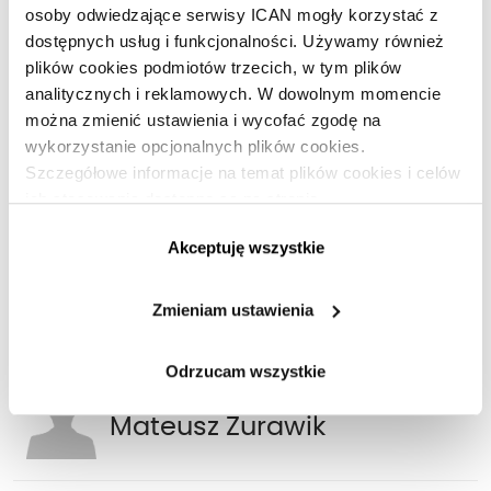
osoby odwiedzające serwisy ICAN mogły korzystać z
dostępnych usług i funkcjonalności. Używamy również
plików cookies podmiotów trzecich, w tym plików
Dołącz do ICAN Business Insight!
analitycznych i reklamowych. W dowolnym momencie
można zmienić ustawienia i wycofać zgodę na
Jesteś subskrybentem?
Zaloguj się »
wykorzystanie opcjonalnych plików cookies.
Szczegółowe informacje na temat plików cookies i celów
ich stosowania dostępne są na stronie
https://www.ican.pl/prywatnosc
Akceptuję wszystkie
Marshall Goldsmith
Zmieniam ustawienia
Odrzucam wszystkie
Mateusz Żurawik