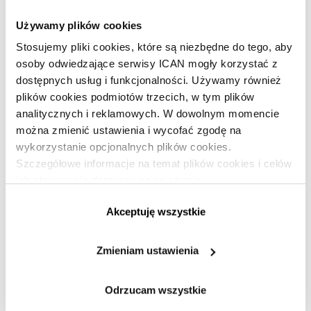
ładowania pojazdów elektrycznych o mocy do 150 kW lub
Używamy plików cookies
na zwiększenie mocy punktu ładowania skutkującego
przyrostem o 150 kW, a także na budowę lub rozbudowę
Stosujemy pliki cookies, które są niezbędne do tego, aby
stacji tankowania wodoru. W przypadku tej ostatniej
osoby odwiedzające serwisy ICAN mogły korzystać z
inwestycji, wartość pomocy nie będzie mogła przekroczyć 3
dostępnych usług i funkcjonalności. Używamy również
milionów złotych i 50% kosztów kwalifikowanych na jedną
plików cookies podmiotów trzecich, w tym plików
stację, a także nie można będzie jej łączyć z inną pomocą
analitycznych i reklamowych. W dowolnym momencie
publiczną.
można zmienić ustawienia i wycofać zgodę na
wykorzystanie opcjonalnych plików cookies.
Indeks
Źródło:
Ministerstwo Klimatu i Środowiska
.
Szczegółowe informacje na temat plików cookies i celów
górny
ich stosowania dostępne są na stronie
Źródło:
https://www.ican.pl/prywatnosc
PRZECZYTAJ TAKŻE » » »
Ministerstwo
Akceptuję wszystkie
Jak oszczędzać energię
Klimatu
i Środowiska
.
i monitorować procesy
Zmieniam ustawienia
Indeks
TECHNOLOGIE
|
TECHNOLOGIA
,
KOSZTY
górny
Odrzucam wszystkie
Piotr Kwiatkowski
PL
koniec