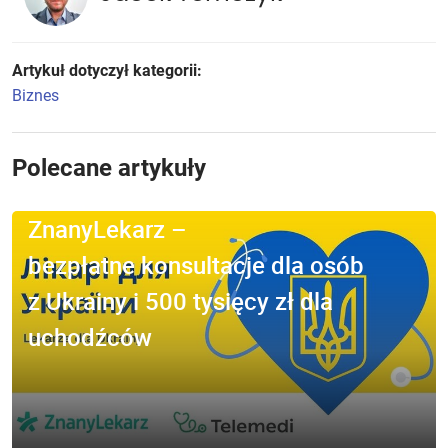
Artykuł dotyczył kategorii:
Biznes
Polecane artykuły
ZnanyLekarz –
bezpłatne konsultacje dla osób
z Ukrainy i 500 tysięcy zł dla
uchodźców