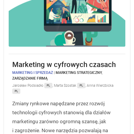
Marketing w cyfrowych czasach
MARKETING I SPRZEDAŻ
|
MARKETING STRATEGICZNY
,
ZARZĄDZANIE FIRMĄ
Jarosław Podsiadło
,
Marta Szostak
,
Anna Wierzbicka
PL
PL
PL
Zmiany rynkowe napędzane przez rozwój
technologii cyfrowych stanowią dla działów
marketingu zarówno ogromną szansę, jak
i zagrożenie. Nowe narzędzia pozwalają na