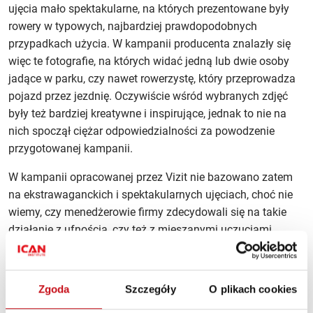
ujęcia mało spektakularne, na których prezentowane były
rowery w typowych, najbardziej prawdopodobnych
przypadkach użycia. W kampanii producenta znalazły się
więc te fotografie, na których widać jedną lub dwie osoby
jadące w parku, czy nawet rowerzystę, który przeprowadza
pojazd przez jezdnię. Oczywiście wśród wybranych zdjęć
były też bardziej kreatywne i inspirujące, jednak to nie na
nich spoczął ciężar odpowiedzialności za powodzenie
przygotowanej kampanii.
W kampanii opracowanej przez Vizit nie bazowano zatem
na ekstrawaganckich i spektakularnych ujęciach, choć nie
wiemy, czy menedżerowie firmy zdecydowali się na takie
działanie z ufnością, czy też z mieszanymi uczuciami.
Wiadomo za to, że kampania ta odniosła spektakularny
sukces. Współczynnik konwersji wzrósł o 98%, zaś kupujący
spędzili na stronie o 25% więcej czasu. Producent podkreśla
Zgoda
Szczegóły
O plikach cookies
jeszcze bardzo ważny element – czas przeznaczony na