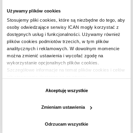
badania i testowanie działań marketingowych uległ
skróceniu o 99%.
Używamy plików cookies
Stosujemy pliki cookies, które są niezbędne do tego, aby
Nowy wymiar narzędzi
osoby odwiedzające serwisy ICAN mogły korzystać z
dostępnych usług i funkcjonalności. Używamy również
marketingowych
plików cookies podmiotów trzecich, w tym plików
analitycznych i reklamowych. W dowolnym momencie
„Boks przypomina grę w szachy, tylko rozgrywaną tysiąc
można zmienić ustawienia i wycofać zgodę na
razy szybciej” – powiedział kilkanaście lat temu… aktor
wykorzystanie opcjonalnych plików cookies.
Hugh Laurie, główny bohater serialu
Dr House
. Jak widać,
Szczegółowe informacje na temat plików cookies i celów
nie trzeba być zawodowym bokserem lub trenerem, a może
ich stosowania dostępne są na stronie
nawet ekspertem, by tak celnie określić tę dyscyplinę sportu.
https://www.ican.pl/prywatnosc
Akceptuję wszystkie
Podobnie stosowanie technologii inteligencji wizualnej
w marketingowych testach A/B i konwersji przynosi ten sam
Zmieniam ustawienia
efekt, co użycie narzędzi tradycyjnych, ale jest tysiąckrotnie
szybsze. I tak samo jak we wspomnianym cytacie, nie
trzeba być ekspertem z danej dziedziny, by wskazać równie
Odrzucam wszystkie
skutecznie, jak szybko najwłaściwsze rozwiązania. Vizit –