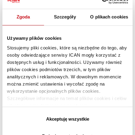
Dobro w zgodzie z DNA firmy
Zgoda
Szczegóły
O plikach cookies
Używamy plików cookies
Stosujemy pliki cookies, które są niezbędne do tego, aby
osoby odwiedzające serwisy ICAN mogły korzystać z
dostępnych usług i funkcjonalności. Używamy również
plików cookies podmiotów trzecich, w tym plików
analitycznych i reklamowych. W dowolnym momencie
można zmienić ustawienia i wycofać zgodę na
Dwie ręce i „przyrośnięty” do nich
wykorzystanie opcjonalnych plików cookies.
Szczegółowe informacje na temat plików cookies i celów
człowiek, czyli co zabija
ich stosowania dostępne są na stronie
motywację?
https://www.ican.pl/prywatnosc
Akceptuję wszystkie