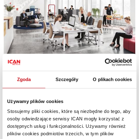
Otwórz się na elastyczność
ZARZĄDZANIE I PRZYWÓDZTWO
·
MIEJSCA PRACY
PREMIUM
Beata Rejkowska
PL
Zgoda
Szczegóły
O plikach cookies
Cyfrowa rewolucja całkowicie odmieniła biuro,
umożliwiając pracę z dowolnego miejsca.
Używamy plików cookies
Stosujemy pliki cookies, które są niezbędne do tego, aby
osoby odwiedzające serwisy ICAN mogły korzystać z
dostępnych usług i funkcjonalności. Używamy również
plików cookies podmiotów trzecich, w tym plików