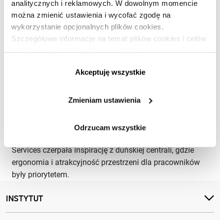
analitycznych i reklamowych. W dowolnym momencie
można zmienić ustawienia i wycofać zgodę na
wykorzystanie opcjonalnych plików cookies.
Szczegółowe informacje na temat plików cookies i celów
ich stosowania dostępne są na stronie
https://www.ican.pl/prywatnosc
Akceptuję wszystkie
Połączyć elegancję z ergonomią
PREMIUM
Zmieniam ustawienia
ZARZĄDZANIE I PRZYWÓDZTWO
·
KULTURA ORGANIZACYJNA
Beata Rejkowska
PL
Odrzucam wszystkie
Planując przeprowadzkę, firma DSV International Shared
Services czerpała inspirację z duńskiej centrali, gdzie
ergonomia i atrakcyjność przestrzeni dla pracowników
były priorytetem.
INSTYTUT