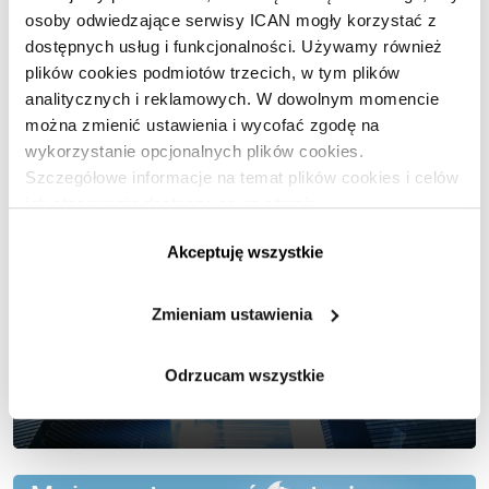
osoby odwiedzające serwisy ICAN mogły korzystać z
Artykuł dotyczył kategorii:
dostępnych usług i funkcjonalności. Używamy również
Strategia
plików cookies podmiotów trzecich, w tym plików
analitycznych i reklamowych. W dowolnym momencie
można zmienić ustawienia i wycofać zgodę na
Polecane artykuły
wykorzystanie opcjonalnych plików cookies.
Szczegółowe informacje na temat plików cookies i celów
Dojrzałe organizacje chcą być
ich stosowania dostępne są na stronie
https://www.ican.pl/prywatnosc
transparentne
Akceptuję wszystkie
Zmieniam ustawienia
Odrzucam wszystkie