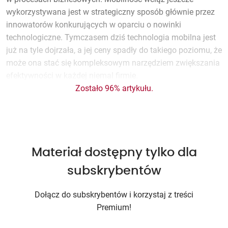
wykorzystywana jest w strategiczny sposób głównie przez
innowatorów konkurujących w oparciu o nowinki
technologiczne. Tymczasem dziś technologia mobilna jest
już na tyle dojrzała, a jej ceny spadły do takiego poziomu, że
może ona stać się kompleksowym narzędziem zwiększania
efektywności w każdej niemal firmie.
Zostało 96% artykułu.
Materiał dostępny tylko dla
subskrybentów
Dołącz do subskrybentów i korzystaj z treści
Premium!