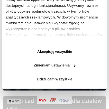
Zarządzanie
dostępnych usług i funkcjonalności. Używamy również
plików cookies podmiotów trzecich, w tym plików
analitycznych i reklamowych. W dowolnym momencie
Polecane artykuły
można zmienić ustawienia i wycofać zgodę na
wykorzystanie opcjonalnych plików cookies.
Zdrowi i szczęśliwi pracownicy –
Szczegółowe informacje na temat plików cookies i celów
ich stosowania dostępne są na stronie
najlepsza recepta na zyskowny
https://www.ican.pl/prywatnosc
Akceptuję wszystkie
biznes
Zmieniam ustawienia
Odrzucam wszystkie
Polski Ład – co oznacza dla działów
WIDEO