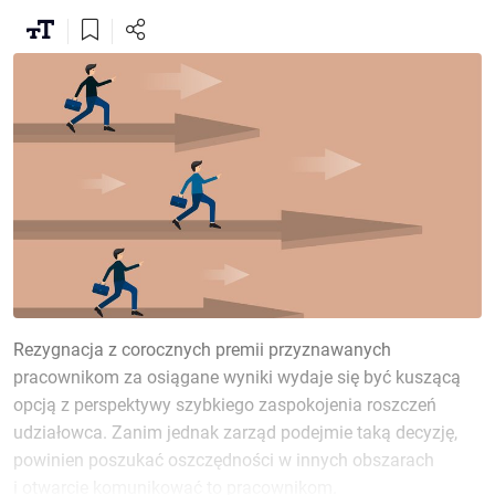
Rezygnacja z corocznych premii przyznawanych
pracownikom za osiągane wyniki wydaje się być kuszącą
opcją z perspektywy szybkiego zaspokojenia roszczeń
udziałowca. Zanim jednak zarząd podejmie taką decyzję,
powinien poszukać oszczędności w innych obszarach
i otwarcie komunikować to pracownikom.