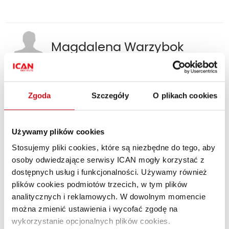
Magdalena Warzybok
Artykuł dotyczył kategorii:
Zgoda
Szczegóły
O plikach cookies
Zarządzanie i przywództwo
Używamy plików cookies
Polecane artykuły
Stosujemy pliki cookies, które są niezbędne do tego, aby
osoby odwiedzające serwisy ICAN mogły korzystać z
„Biznesowe lustro”, czyli partnerskie
dostępnych usług i funkcjonalności. Używamy również
współtworzenie przyszłości firmy
plików cookies podmiotów trzecich, w tym plików
analitycznych i reklamowych. W dowolnym momencie
można zmienić ustawienia i wycofać zgodę na
wykorzystanie opcjonalnych plików cookies.