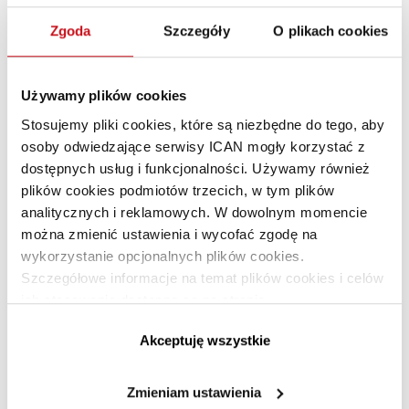
Zgoda
Szczegóły
O plikach cookies
Używamy plików cookies
Stosujemy pliki cookies, które są niezbędne do tego, aby
osoby odwiedzające serwisy ICAN mogły korzystać z
dostępnych usług i funkcjonalności. Używamy również
plików cookies podmiotów trzecich, w tym plików
analitycznych i reklamowych. W dowolnym momencie
można zmienić ustawienia i wycofać zgodę na
wykorzystanie opcjonalnych plików cookies.
Szczegółowe informacje na temat plików cookies i celów
Troskliwe przywództwo. Jak być twardym
ich stosowania dostępne są na stronie
i ludzkim w tym samym czasie, Rasmus
https://www.ican.pl/prywatnosc
Akceptuję wszystkie
Hougaard, Jacqueline Carter
Odkryj nowy model przywództwa, który koncentruje się na
Zmieniam ustawienia
człowieku! Liderzy, którzy posługują się zarówno sercem, jak