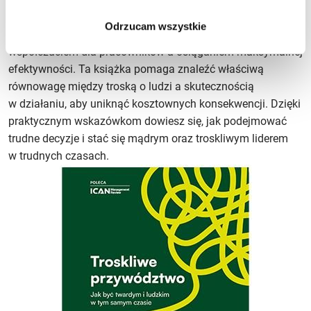
i rozumem, osiągają znacznie lepsze wyniki! Przywództwo
Odrzucam wszystkie
to trudna sztuka, wymagająca balansowania między
współczuciem dla pracowników a osiąganiem maksymalnej
efektywności. Ta książka pomaga znaleźć właściwą
równowagę między troską o ludzi a skutecznością
w działaniu, aby uniknąć kosztownych konsekwencji. Dzięki
praktycznym wskazówkom dowiesz się, jak podejmować
trudne decyzje i stać się mądrym oraz troskliwym liderem
w trudnych czasach.