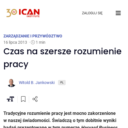
ZALOGUJ SIĘ
ZARZĄDZANIE I PRZYWÓDZTWO
16 lipca 2013
·
1 min
Czas na szersze rozumienie
pracy
Witold B. Jankowski
PL
Tradycyjne rozumienie pracy jest mocno zakorzenione
w naszej świadomości. Świadczą o tym dobitnie wyniki
badań prezentowane w tym numerze
Harvard Business