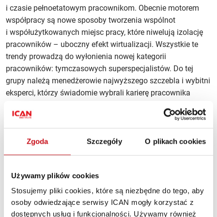
i czasie pełnoetatowym pracownikom. Obecnie motorem
współpracy są nowe sposoby tworzenia wspólnot
i współużytkowanych miejsc pracy, które niwelują izolację
pracowników – uboczny efekt wirtualizacji. Wszystkie te
trendy prowadzą do wyłonienia nowej kategorii
pracowników: tymczasowych superspecjalistów. Do tej
grupy należą menedżerowie najwyższego szczebla i wybitni
eksperci, którzy świadomie wybrali karierę pracownika
kontraktowego. Szczegóły znajdą Państwo w tekście
Nadchodzi era tymczasowych superspecjalistów
.
W warunkach zmiany sposobu wykonywania pracy
Zgoda
Szczegóły
O plikach cookies
tradycyjny model relacji pracowniczych ulega wyczerpaniu.
Dziś mamy często do czynienia z podejściem
transakcyjnym, bazującym na zasadzie „rób, co chcesz”,
Używamy plików cookies
które nie służy żadnej ze stron. Autorzy artykułu
Pracownik
Stosujemy pliki cookies, które są niezbędne do tego, aby
na misji. Nowa epoka relacji zawodowych
twierdzą, że
osoby odwiedzające serwisy ICAN mogły korzystać z
potrzebny jest nowy pakt pomiędzy pracodawcami
dostępnych usług i funkcjonalności. Używamy również