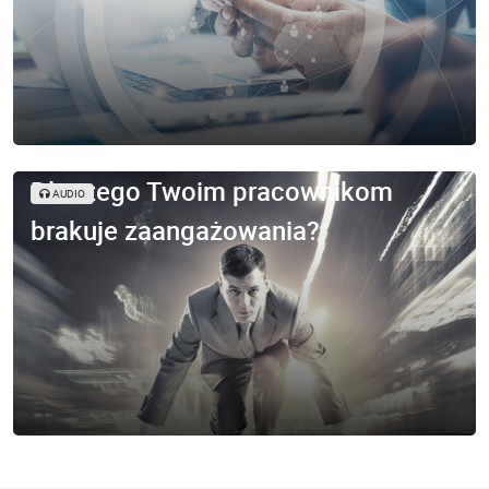
Dlaczego Twoim pracownikom
AUDIO
brakuje zaangażowania?