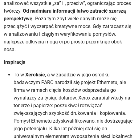
analizować wszystkie „za” i „przeciw”, ograniczając proces
twórczy.
Od nadmiaru informacji łatwo zatracić szerszą
perspektywę.
Poza tym zbyt wiele danych może cię
przeciążyć i wyczerpać kreatywne moce. Gdy zatracasz się
w analizowaniu i ciągłym weryfikowaniu pomysłów,
najlepsze odkrycia mogą ci po prostu przemknąć obok
nosa.
Inspiracja
To w
Xeroksie
, a w zasadzie w jego ośrodku
badawczym PARC narodził się projekt Ethernetu, ale
firma w ramach cięcia kosztów odsprzedała go
wynalazcy za tysiąc dolarów. Xerox zarabiał wtedy na
tonerze i papierze: poszukiwał rozwiązań
zwiększających szybkość drukowania i kopiowania.
Pomysł Ethernetu zdyskwalifikowano, nie dostrzegając
jego potencjału. Kilka lat później stał się on
uniwersalnym elementem wyposażenia sieci lokalnych