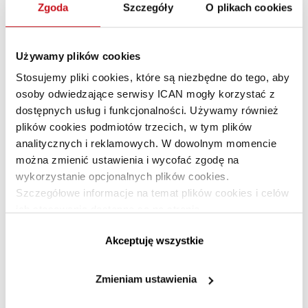
Zgoda
Szczegóły
O plikach cookies
Nokia „przespała” rosnące zainteresowanie smartfonami
Używamy plików cookies
3. Przejmowanie się krytyką
Stosujemy pliki cookies, które są niezbędne do tego, aby
osoby odwiedzające serwisy ICAN mogły korzystać z
W obawie przed krytyką nawet najlepszy pomysł może
dostępnych usług i funkcjonalności. Używamy również
zostać pogrzebany, nim ktokolwiek o nim usłyszy.
plików cookies podmiotów trzecich, w tym plików
A przecież możliwość konfrontacji z innymi to przede
analitycznych i reklamowych. W dowolnym momencie
wszystkim szansa na udowodnienie swoich racji
można zmienić ustawienia i wycofać zgodę na
i weryfikację pomysłu.
Jeśli spotkasz się z krytyką – nie
wykorzystanie opcjonalnych plików cookies.
odbieraj tego personalnie.
Wyciągaj wnioski i udoskonalaj
Szczegółowe informacje na temat plików cookies i celów
pomysł.
ich stosowania dostępne są na stronie
https://www.ican.pl/prywatnosc
Pewien stopień niepewności towarzyszy każdemu aktowi
Akceptuję wszystkie
twórczemu, a powątpiewanie i zadawanie pytań jest
zupełnie normalne. Jednak jeśli strach przed krytyką cię
Zmieniam ustawienia
blokuje, powinieneś się na nią po prostu uodpornić.