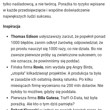
tylko naśladowcą, a nie twórcą. Porażka to ryzyko wpisane
w każde przedsięwzięcie i wspólne doświadczenie
największych ludzi sukcesu.
Inspiracja
Thomas Edison
usłyszawszy zarzut, że popełnił ponad
1000 błędów, zanim odkrył żarówkę, odpowiedział, że
po prostu nauczył się 1000 razy, co nie działa. Bo nie
zawsze pierwsze próby są zwieńczone sukcesem, co
nie oznacza, że powinniśmy się poddać.
Fińska firma
Rovio
, nim wydała grę Angry Birds,
„utopiła” kilkadziesiąt projektów. A produkcja ta była
w zasadzie ich ostatnią deską ratunku. Po kilku
miesiącach firmę wyceniano na 200 mln dolarów. Nie
byłoby to możliwe, gdyby się poddała.
Pierwsza firma
Billa Gatesa
, Traff‑O-Data, też była
porażką. Ale kto o tym dziś pamięta?