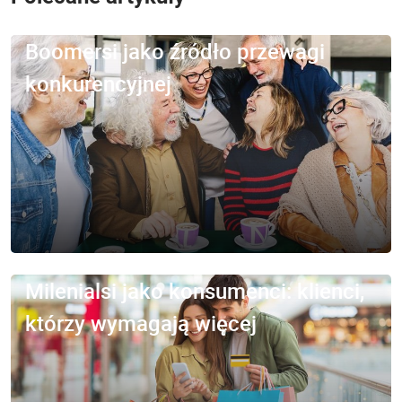
Boomersi jako źródło przewagi
konkurencyjnej
Milenialsi jako konsumenci: klienci,
którzy wymagają więcej