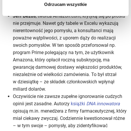
Inspiracja
Odrzucam wszystkie
Jeff Bezos
, twórca Amazon.com, krytyką się po prostu
nie przejmuje. Nawet gdy tabele w Excelu wykazują
nierentowność jego pomysłu, a konsultanci mają
poważne wątpliwości, z uporem dąży do realizacji
swoich pomysłów. W ten sposób przeforsował np.
program Prime polegający na tym, że użytkownik
Amazona, który opłacił roczną subskrypcję, ma
gwarancję darmowej dostawy większości produktów,
niezależnie od wielkości zamówienia. To był strzał
w dziesiątkę – ze składek członkowskich wpłynął
miliard dolarów.
Oczywiście nie zawsze zupełne ignorowanie cudzych
opinii jest zasadne. Autorzy
książki
DNA innowatora
opisują m.in. menedżera z firmy farmaceutycznej, który
miał ciekawy zwyczaj. Codziennie kwestionował różne
– w tym swoje – pomysły, aby zidentyfikować