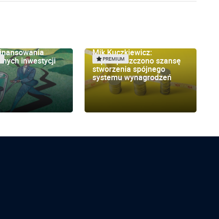
finansowania
Mik Kuczkiewicz:
znych inwestycji
zaprzepaszczono szansę
M
PREMIUM
stworzenia spójnego
systemu wynagrodzeń