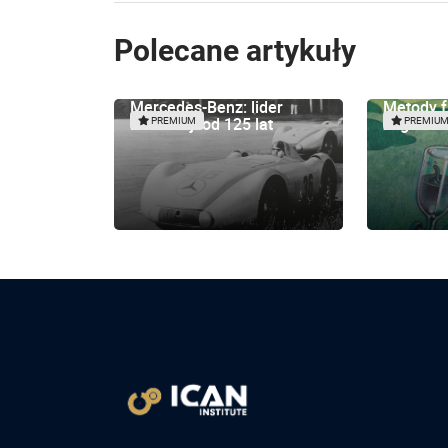
Polecane artykuły
Mercedes-Benz: lider
Metody 
innowacji od 125 lat
zagranic
PREMIUM
PREMIU