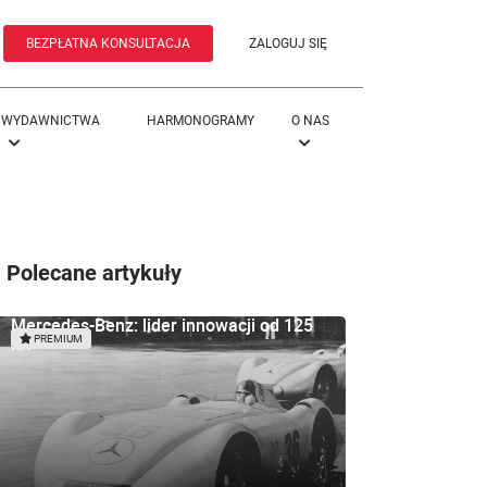
BEZPŁATNA KONSULTACJA
ZALOGUJ SIĘ
WYDAWNICTWA
HARMONOGRAMY
O NAS
Polecane artykuły
Mercedes-Benz: lider innowacji od 125
lat
PREMIUM