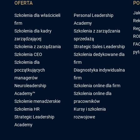
OFERTA
P
Jak
Szkolenia dla właścicieli
Personal Leadership
Rek
firm
Academy
Reg
Szkolenia dla kadry
Szkolenia z zarządzania
RO
zarządzającej
sprzedażą
FAQ
Szkolenia z zarządzania
Strategic Sales Leadership
pyt
Szkolenia CEO
Szkolenia dedykowane dla
Szkolenia dla
firm
początkujących
Diagnostyka indywidualna
managerów
firm
Neuroleadership
Szkolenia online dla firm
Academy™
Szkolenia online dla
Szkolenie menadżerskie
pracowników
Szkolenia HR
Kursy i szkolenia
Strategic Leadership
rozwojowe
Academy