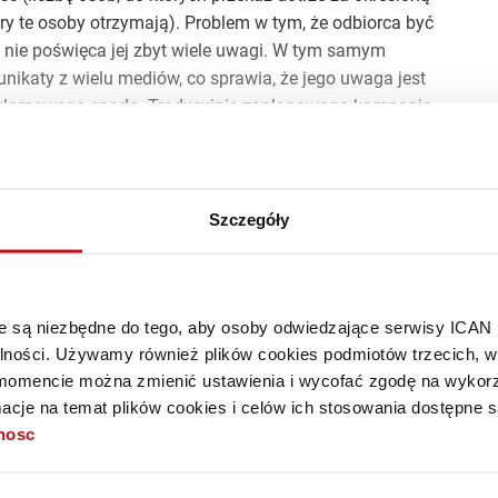
óry te osoby otrzymają). Problem w tym, że odbiorca być
le nie poświęca jej zbyt wiele uwagi. W tym samym
ikaty z wielu mediów, co sprawia, że jego uwaga jest
reklamowego spada. Tradycyjnie zaplanowana kampania
auważona w natłoku bodźców, które jednocześnie
 ich firm naprawdę docierały do świadomości adresatów,
Szczegóły
 i aktywnie przeciwdziałać rozkojarzeniu klientów.
ło 96% artykułu.
óre są niezbędne do tego, aby osoby odwiedzające serwisy ICAN
alności. Używamy również plików cookies podmiotów trzecich, w 
mencie można zmienić ustawienia i wycofać zgodę na wykorzy
stępny tylko dla
cje na temat plików cookies i celów ich stosowania dostępne s
tnosc
krybentów