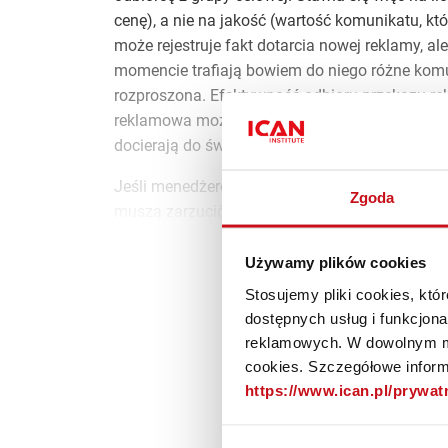
cenę), a nie na jakość (wartość komunikatu, kt
może rejestruje fakt dotarcia nowej reklamy, a
momencie trafiają bowiem do niego różne komun
rozproszona. Efektywność odbioru przekazu 
reklamowa może więc po prostu pozostać niez
docierają do świadomości odbiorcy.
Jeśli menedżerowie marketingu chcą, by marki
Zgoda
muszą zarzucić tradycyjne podejście do reklamy
Zosta
Używamy plików cookies
Stosujemy pliki cookies, kt
dostępnych usług i funkcjon
reklamowych. W dowolnym mo
Materiał do
cookies. Szczegółowe informa
https://www.ican.pl/prywa
subs