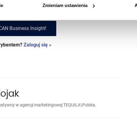
w i korzystaj z treści
Premium!
ie
Zmieniam ustawienia
A
CAN Business Insight!
krybentem?
Zaloguj się »
ojak
kreatywny w agencji marketingowej TEQUILA\Polska.