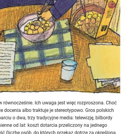
ów równocześnie. Ich uwaga jest więc rozproszona. Choć
ie docenia albo traktuje je stereotypowo. Gros polskich
iu o dwa, trzy tradycyjne media: telewizję, bilbordy
mienne od lat: koszt dotarcia przeliczony na jednego
ość (liczbę osób, do których przekaz dotrze za określoną