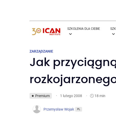
SZKOLENIA DLA CIEBIE
SZK
ZARZĄDZANIE
Jak przyciągn
rozkojarzonego
·
Premium
·
18 min
1 lutego 2008
Przemysław Wojak
PL