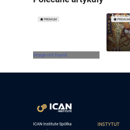
Awans czy zesłanie? -
Awans ni
komentarz 3
PREMIUM
PREMIU
Image not found
INSTYTUT
ICAN Institute Spółka