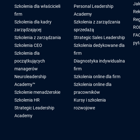
Jak
Szkolenia dla właścicieli
Personal Leadership
Rek
firm
Academy
Reg
Szkolenia dla kadry
Szkolenia z zarządzania
RO
zarządzającej
sprzedażą
FAQ
Szkolenia z zarządzania
Strategic Sales Leadership
pyt
Szkolenia CEO
Szkolenia dedykowane dla
Szkolenia dla
firm
początkujących
Diagnostyka indywidualna
managerów
firm
Neuroleadership
Szkolenia online dla firm
Academy™
Szkolenia online dla
Szkolenie menadżerskie
pracowników
Szkolenia HR
Kursy i szkolenia
Strategic Leadership
rozwojowe
Academy