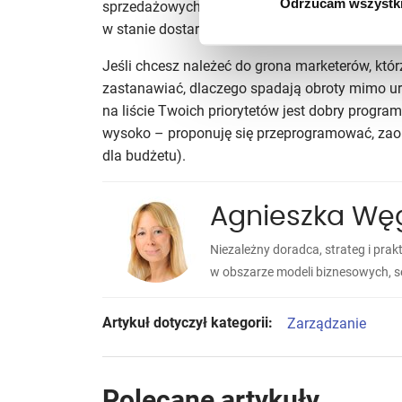
Odrzucam wszystk
sprzedażowych i obsługi klienta, które przy do
w stanie dostarczyć cennych informacji na tema
Jeśli chcesz należeć do grona marketerów, któ
zastanawiać, dlaczego spadają obroty mimo ur
na liście Twoich priorytetów jest dobry program
wysoko – proponuję się przeprogramować, zaopa
dla budżetu).
Agnieszka Węg
Niezależny doradca, strateg i pr
w obszarze modeli biznesowych, se
Artykuł dotyczył kategorii:
Zarządzanie
Polecane artykuły