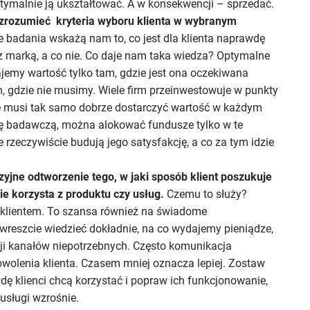
optymalnie ją ukształtować. A w konsekwencji – sprzedać.
zrozumieć kryteria wyboru klienta w wybranym
e badania wskażą nam to, co jest dla klienta naprawdę
z marką, a co nie. Co daje nam taka wiedza? Optymalne
my wartość tylko tam, gdzie jest ona oczekiwana
, gdzie nie musimy. Wiele firm przeinwestowuje w punkty
 że musi tak samo dobrze dostarczyć wartość w każdym
ę badawczą, można alokować fundusze tylko w te
 rzeczywiście budują jego satysfakcję, a co za tym idzie
zyjne odtworzenie tego, w jaki sposób klient poszukuje
nie korzysta z produktu czy usług.
Czemu to służy?
klientem. To szansa również na świadome
wreszcie wiedzieć dokładnie, na co wydajemy pieniądze,
cji kanałów niepotrzebnych. Często komunikacja
wolenia klienta. Czasem mniej oznacza lepiej. Zostaw
awdę klienci chcą korzystać i popraw ich funkcjonowanie,
usługi wzrośnie.