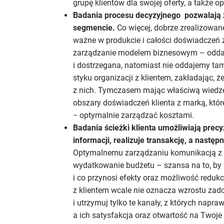
grupę klientów dla swojej oferty, a także 
Badania procesu decyzyjnego pozwalają 
segmencie.
Co więcej, dobrze zrealizowan
ważne w produkcie i całości doświadczeń 
zarządzanie modelem biznesowym – oddaje
i dostrzegana, natomiast nie oddajemy tam
styku organizacji z klientem, zakładając,
z nich. Tymczasem mając właściwą wiedz
obszary doświadczeń klienta z marką, które
− optymalnie zarządzać kosztami.
Badania ścieżki klienta umożliwiają precy
informacji, realizuje transakcję, a następ
Optymalnemu zarządzaniu komunikacją z 
wydatkowanie budżetu – szansa na to, by 
i co przynosi efekty oraz możliwość reduk
z klientem wcale nie oznacza wzrostu zado
i utrzymuj tylko te kanały, z których napr
a ich satysfakcja oraz otwartość na Twoje 