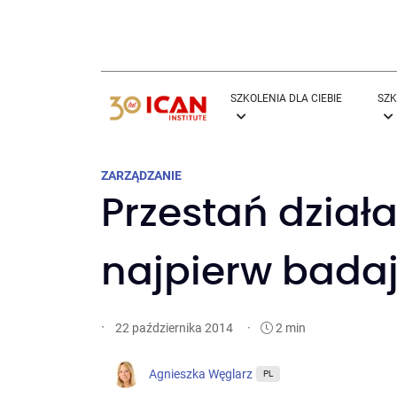
SZKOLENIA DLA CIEBIE
SZK
ZARZĄDZANIE
Przestań działa
najpierw badaj
·
·
2 min
22 października 2014
Agnieszka Węglarz
PL