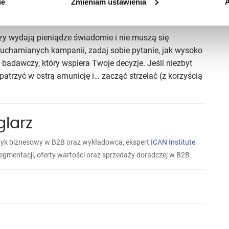
ie
Zmieniam ustawienia
A
brze zorganizowanym systemie zbierania opinii są
t procesu decyzyjnego i satysfakcji klienta.
rzy wydają pieniądze świadomie i nie muszą się
uchamianych kampanii, zadaj sobie pytanie, jak wysoko
 badawczy, który wspiera Twoje decyzje. Jeśli niezbyt
trzyć w ostrą amunicję i… zacząć strzelać (z korzyścią
larz
aktyk biznesowy w B2B oraz wykładowca; ekspert
ICAN Institute
gmentacji, oferty wartości oraz sprzedaży doradczej w B2B.