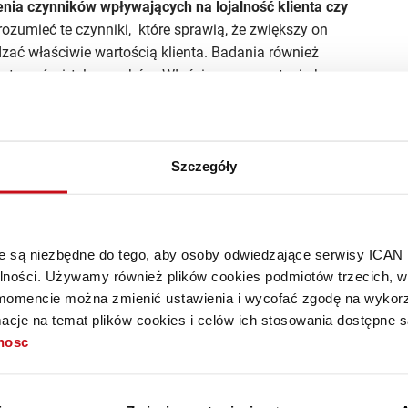
nia czynników wpływających na lojalność klienta czy
ozumieć te czynniki, które sprawią, że zwiększy on
zać właściwie wartością klienta. Badania również
westować aż tyle zasobów. Właściwa segmentacja bazy
kle wysokie oczekiwania, a wydają najmniej, traktują
lne.
dania
byłych
klientów pozwolą nam zidentyfikować
omogą też podjąć działania naprawcze, aby zbudować
Szczegóły
óre są niezbędne do tego, aby osoby odwiedzające serwisy ICAN
chkolwiek działań marketingowych bez wiedzy badawczej
alności. Używamy również plików cookies podmiotów trzecich, w 
ieją, że może się trafi. W takim wypadku faktycznie
mencie można zmienić ustawienia i wycofać zgodę na wykorzy
atków na marketing jest wyrzucona w błoto, tylko nikt
cje na temat plików cookies i celów ich stosowania dostępne s
tnosc
ientem badania nie muszą być bardzo kosztownym
hania klienta – zaczynając od własnych sił