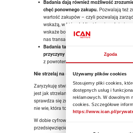
Badania dają również możliwość zrozumie
chęć ponownego zakupu.
Pozwalają też zr
wartość zakupów – czyli pozwalają zarząd
wskażą, w których klientów nie należy in
wskaże bowiem te osoby, które mają niezwy
nas transakcyjnie i nie zamierzają być loja
Badania takie jak
mystery shopper
czy ba
przyczyny odpływu wartościowych osób.
P
Zgoda
z powrotem przychody w ich grupie.
Nie strzelaj na oślep ani
ślepakami
Używamy plików cookies
Stosujemy pliki cookies, kt
Zaryzykuję stwierdzenie, że realizowanie jaki
dostępnych usług i funkcjon
jest jak strzelanie z zamkniętymi oczami z nadz
reklamowych. W dowolnym mo
sprawdza się znane powiedzenie, że połowa wyd
cookies. Szczegółowe informa
nie wie, która to połowa.
https://www.ican.pl/prywa
W dobie cyfrowych narzędzi komunikacji z kl
przedsięwzięciem. Zresztą, jest wiele form słuc