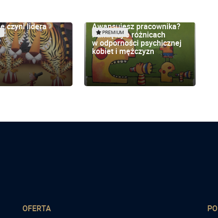
e czyni lidera
Awansujesz pracownika?
Pamiętaj o różnicach
M
PREMIUM
w odporności psychicznej
kobiet i mężczyzn
OFERTA
P