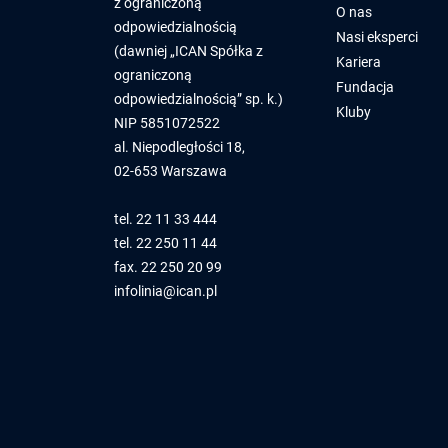
z ograniczoną
O nas
odpowiedzialnością
Nasi eksperci
(dawniej „ICAN Spółka z
Kariera
ograniczoną
Fundacja
odpowiedzialnością” sp. k.)
Kluby
NIP 5851072522
al. Niepodległości 18,
02-653 Warszawa
tel.
22 11 33 444
tel.
22 250 11 44
fax. 22 250 20 99
infolinia@ican.pl