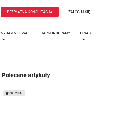
BEZPŁATNA KONSULTACJA
ZALOGUJ SIĘ
WYDAWNICTWA
HARMONOGRAMY
O NAS
Polecane artykuły
Awans czy zesłanie? - komentarz 3
PREMIUM