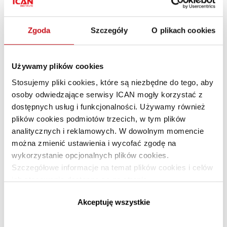
TECHNOLOGIE MOBILNE
Paulina Grzęda
PL
Zgoda
Szczegóły
O plikach cookies
Z raportu infuture hatalska foresight institute
powstałego we współpracy z firmą Samsung wyłania się
niezwykle interesujący portret pracownika żyjącego
Używamy plików cookies
w erze demokratyzacji technologii wykładniczych.
Stosujemy pliki cookies, które są niezbędne do tego, aby
osoby odwiedzające serwisy ICAN mogły korzystać z
dostępnych usług i funkcjonalności. Używamy również
plików cookies podmiotów trzecich, w tym plików
analitycznych i reklamowych. W dowolnym momencie
można zmienić ustawienia i wycofać zgodę na
wykorzystanie opcjonalnych plików cookies.
Szczegółowe informacje na temat plików cookies i celów
ich stosowania dostępne są na stronie
https://www.ican.pl/prywatnosc
Akceptuję wszystkie
Jak napisać podanie o awans?