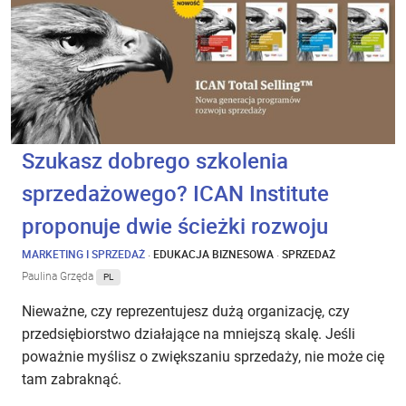
Szukasz dobrego szkolenia
sprzedażowego? ICAN Institute
proponuje dwie ścieżki rozwoju
MARKETING I SPRZEDAŻ
·
EDUKACJA BIZNESOWA
·
SPRZEDAŻ
Paulina Grzęda
PL
Nieważne, czy reprezentujesz dużą organizację, czy
przedsiębiorstwo działające na mniejszą skalę. Jeśli
poważnie myślisz o zwiększaniu sprzedaży, nie może cię
tam zabraknąć.