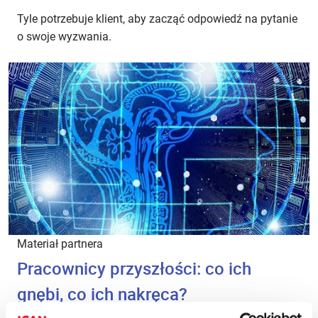
Tyle potrzebuje klient, aby zacząć odpowiedź na pytanie
o swoje wyzwania.
Materiał partnera
Pracownicy przyszłości: co ich
gnębi, co ich nakręca?
ZARZĄDZANIE I PRZYWÓDZTWO
·
ROZWÓJ PRACOWNIKÓW
·