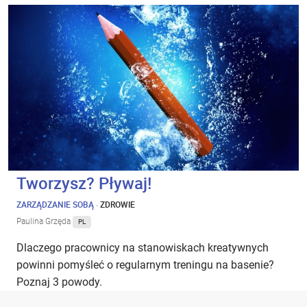
Tworzysz? Pływaj!
ZARZĄDZANIE SOBĄ
·
ZDROWIE
Paulina Grzęda
PL
Dlaczego pracownicy na stanowiskach kreatywnych
powinni pomyśleć o regularnym treningu na basenie?
Poznaj 3 powody.