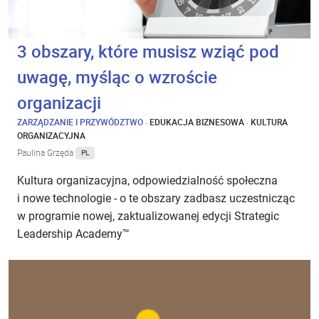
3 obszary, które musisz wziąć pod
uwagę, myśląc o wzroście
organizacji
ZARZĄDZANIE I PRZYWÓDZTWO
·
EDUKACJA BIZNESOWA
·
KULTURA
ORGANIZACYJNA
Paulina Grzęda
PL
Kultura organizacyjna, odpowiedzialność społeczna
i nowe technologie - o te obszary zadbasz uczestnicząc
w programie nowej, zaktualizowanej edycji Strategic
Leadership Academy™