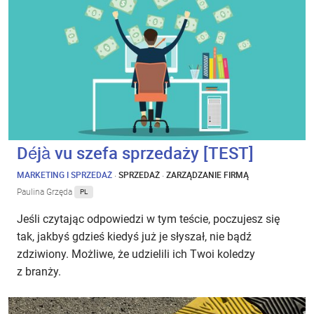
Déjà vu szefa sprzedaży [TEST]
MARKETING I SPRZEDAŻ
·
SPRZEDAŻ
·
ZARZĄDZANIE FIRMĄ
Paulina Grzęda
PL
Jeśli czytając odpowiedzi w tym teście, poczujesz się
tak, jakbyś gdzieś kiedyś już je słyszał, nie bądź
zdziwiony. Możliwe, że udzielili ich Twoi koledzy
z branży.