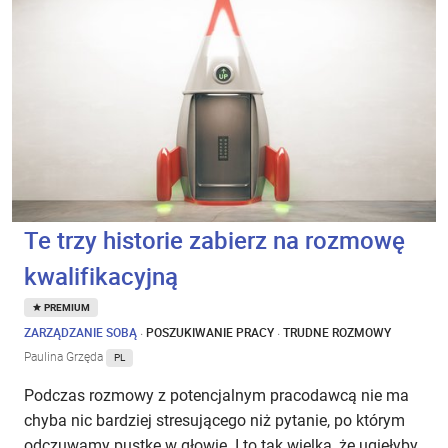
Te trzy historie zabierz na rozmowę
kwalifikacyjną
PREMIUM
ZARZĄDZANIE SOBĄ
·
POSZUKIWANIE PRACY
·
TRUDNE ROZMOWY
Paulina Grzęda
PL
Podczas rozmowy z potencjalnym pracodawcą nie ma
chyba nic bardziej stresującego niż pytanie, po którym
odczuwamy pustkę w głowie. I to tak wielką, że ugięłyby