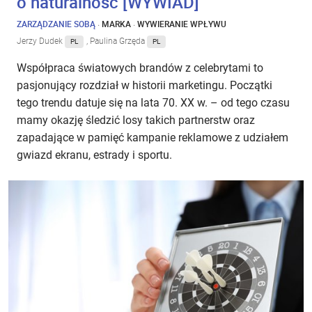
o naturalność [WYWIAD]
ZARZĄDZANIE SOBĄ
·
MARKA
·
WYWIERANIE WPŁYWU
Jerzy Dudek
, Paulina Grzęda
PL
PL
Współpraca światowych brandów z celebrytami to
pasjonujący rozdział w historii marketingu. Początki
tego trendu datuje się na lata 70. XX w. – od tego czasu
mamy okazję śledzić losy takich partnerstw oraz
zapadające w pamięć kampanie reklamowe z udziałem
gwiazd ekranu, estrady i sportu.