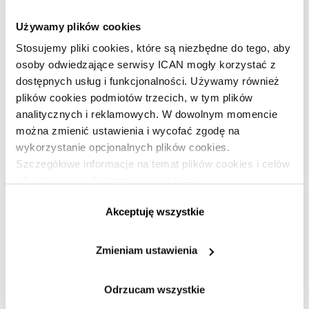
Używamy plików cookies
Stosujemy pliki cookies, które są niezbędne do tego, aby
osoby odwiedzające serwisy ICAN mogły korzystać z
dostępnych usług i funkcjonalności. Używamy również
plików cookies podmiotów trzecich, w tym plików
analitycznych i reklamowych. W dowolnym momencie
Sztuka efektywnego wydawania
można zmienić ustawienia i wycofać zgodę na
pieniędzy na marketing
wykorzystanie opcjonalnych plików cookies.
Szczegółowe informacje na temat plików cookies i celów
PREMIUM
ich stosowania dostępne są na stronie
MARKETING I SPRZEDAŻ
·
KOSZTY
·
MARKETING STRATEGICZNY
https://www.ican.pl/prywatnosc
Jarosław Podsiadło
, Marcin Okoński
, Paweł Kubisiak
PL
PL
PL
Akceptuję wszystkie
Dlaczego w wielu firmach budżety marketingowe nie są
efektywnie rozdzielane? Aby zoptymalizować wydatki
Zmieniam ustawienia
tego działu, konieczne jest zastosowanie 7
sprawdzonych działań.
Odrzucam wszystkie