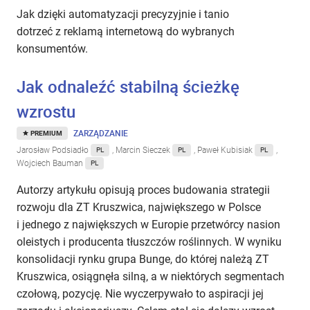
Jak dzięki automatyzacji precyzyjnie i tanio
dotrzeć z reklamą internetową do wybranych
konsumentów.
Jak odnaleźć stabilną ścieżkę
wzrostu
ZARZĄDZANIE
PREMIUM
Jarosław Podsiadło
, Marcin Sieczek
, Paweł Kubisiak
,
PL
PL
PL
Wojciech Bauman
PL
Autorzy artykułu opisują proces budowania strategii
rozwoju dla ZT Kruszwica, największego w Polsce
i jednego z największych w Europie przetwórcy nasion
oleistych i producenta tłuszczów roślinnych. W wyniku
konsolidacji rynku grupa Bunge, do której należą ZT
Kruszwica, osiągnęła silną, a w niektórych segmentach
czołową, pozycję. Nie wyczerpywało to aspiracji jej