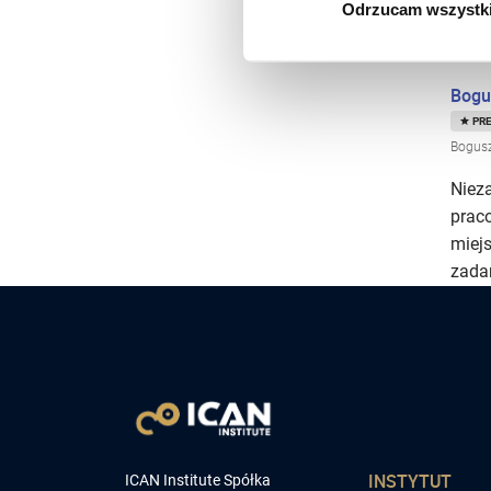
Odrzucam wszystk
Bogu
PR
Bogus
Niez
prac
miejs
zadan
INSTYTUT
ICAN Institute Spółka