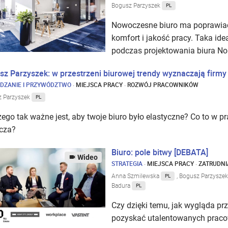
Bogusz Parzyszek
PL
Nowoczesne biuro ma poprawiać 
komfort i jakość pracy. Taka ide
podczas projektowania biura No
sz Parzyszek: w przestrzeni biurowej trendy wyznaczają firmy
DZANIE I PRZYWÓDZTWO
·
MIEJSCA PRACY
·
ROZWÓJ PRACOWNIKÓW
z Parzyszek
PL
ego tak ważne jest, aby twoje biuro było elastyczne? Co to w p
cza?
Biuro: pole bitwy [DEBATA]
Wideo
STRATEGIA
·
MIEJSCA PRACY
·
ZATRUDNI
Anna Szmilewska
, Bogusz Parzysze
PL
Badura
PL
Czy dzięki temu, jak wygląda pr
pozyskać utalentowanych prac