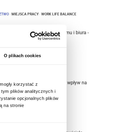
DZTWO
·
MIEJSCA PRACY
·
WORK LIFE BALANCE
rodowisk na pozór dalekich - domu i biura -
nowej jakości.
O plikach cookies
ują swojej historii
A PRACY
PL
ecyzją biznesową, która ma realny wpływ na
 mogły korzystać z
tym plików analitycznych i
stanie opcjonalnych plików
ą na stronie
DZTWO
·
MIEJSCA PRACY