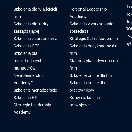
Jak
Szkolenia dla właścicieli
Personal Leadership
Rek
firm
Academy
Reg
Szkolenia dla kadry
Szkolenia z zarządzania
RO
zarządzającej
sprzedażą
FAQ
Szkolenia z zarządzania
Strategic Sales Leadership
pyt
Szkolenia CEO
Szkolenia dedykowane dla
Szkolenia dla
firm
początkujących
Diagnostyka indywidualna
managerów
firm
Neuroleadership
Szkolenia online dla firm
Academy™
Szkolenia online dla
Szkolenie menadżerskie
pracowników
Szkolenia HR
Kursy i szkolenia
Strategic Leadership
rozwojowe
Academy