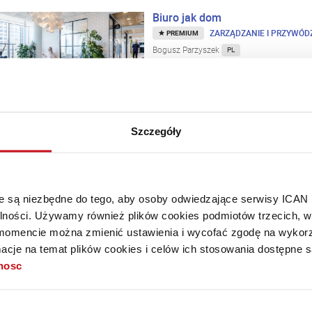
Biuro jak dom
ZARZĄDZANIE I PRZYWÓ
PREMIUM
Bogusz Parzyszek
PL
W jaki sposób połączenie cech ś
stworzyło przestrzeń o zupełnie 
Szczegóły
Bogusz Parzyszek: Biura potrzeb
Wideo
ZARZĄDZANIE I PRZYWÓDZTWO
·
MIEJSC
Bogusz Parzyszek
, Dawid Zaraziński
PL
Aranżacja biura jest dla firm d
óre są niezbędne do tego, aby osoby odwiedzające serwisy ICAN
rozwój organizacji.
alności. Używamy również plików cookies podmiotów trzecich, w 
mencie można zmienić ustawienia i wycofać zgodę na wykorzy
cje na temat plików cookies i celów ich stosowania dostępne s
Dynamiczne miasto w biurowcu
tnosc
ZARZĄDZANIE I PRZYWÓ
PREMIUM
Bogusz Parzyszek
PL