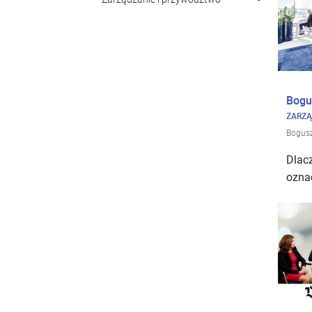
Bogu
ZARZĄ
Bogus
Dlacz
ozna