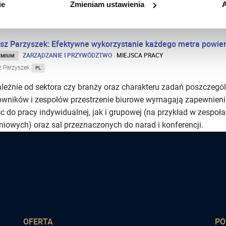
Spotkanie zarządu w Sali Kongr
ie
Zmieniam ustawienia
A
czy chwila wyciszenia w jedny
sz Parzyszek: Efektywne wykorzystanie każdego metra powier
ZARZĄDZANIE I PRZYWÓDZTWO
·
MIEJSCA PRACY
EMIUM
z Parzyszek
PL
ależnie od sektora czy branży oraz charakteru zadań poszczegó
owników i zespołów przestrzenie biurowe wymagają zapewnien
c do pracy indywidualnej, jak i grupowej (na przykład w zespoł
iowych) oraz sal przeznaczonych do narad i konferencji.
OFERTA
P