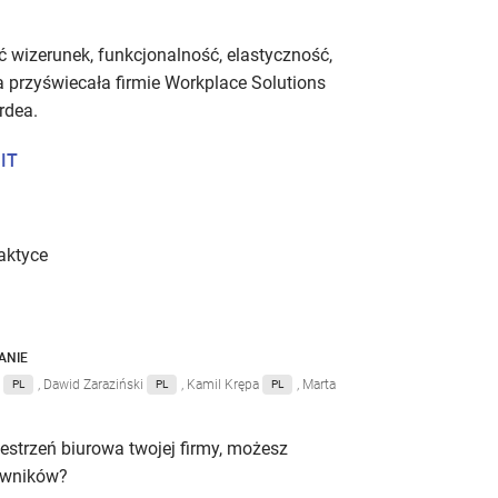
wizerunek, funkcjonalność, elastyczność,
a przyświecała firmie Workplace Solutions
rdea.
 IT
raktyce
ANIE
k
, Dawid Zaraziński
, Kamil Krępa
, Marta
PL
PL
PL
zestrzeń biurowa twojej firmy, możesz
owników?