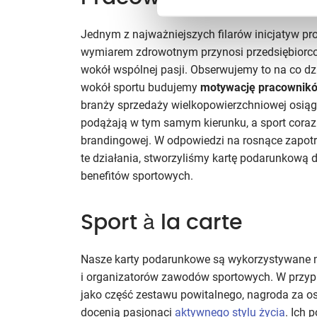
Jednym z najważniejszych filarów inicjatyw pro
wymiarem zdrowotnym przynosi przedsiębiorcom
wokół wspólnej pasji. Obserwujemy to na co d
wokół sportu budujemy
motywację pracownik
branży sprzedaży wielkopowierzchniowej osiąg
podążają w tym samym kierunku, a sport coraz c
brandingowej. W odpowiedzi na rosnące zapot
te działania, stworzyliśmy kartę podarunkową d
benefitów sportowych.
Sport à la carte
Nasze karty podarunkowe są wykorzystywane m.
i organizatorów zawodów sportowych. W przypa
jako część zestawu powitalnego, nagroda za osi
docenią pasjonaci
aktywnego stylu życia
. Ich