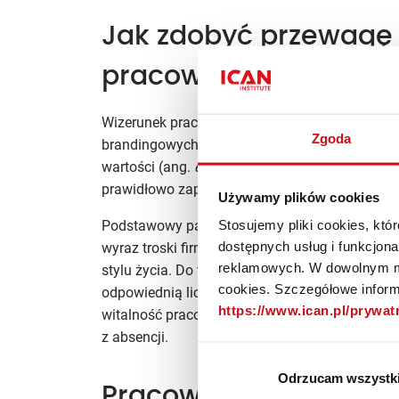
Jak zdobyć przewagę 
pracownika?
Wizerunek pracodawcy jest bezpośrednio powi
Zgoda
brandingowych. Podobnie jak w przypadku klie
wartości (ang.
employee value proposition
). Wp
prawidłowo zaprojektowany zestaw uzupełniaj
Używamy plików cookies
Stosujemy pliki cookies, kt
Podstawowy pakiet benefitów w Polsce obejmuj
dostępnych usług i funkcjon
wyraz troski firmy o
samopoczucie pracownika
reklamowych. W dowolnym mo
stylu życia. Do tego potrzebne są kompleksowe 
cookies. Szczegółowe informa
odpowiednią liczbę godzin snu i aktywny styl ż
https://www.ican.pl/prywa
witalność pracowników, co przekłada się na at
z absencji.
Odrzucam wszystk
Pracownicy jak najlep