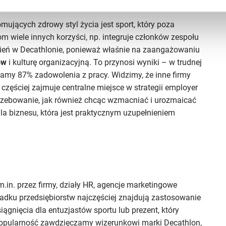
mujących zdrowy styl życia jest sport, który poza
 wiele innych korzyści, np. integruje członków zespołu
zień w Decathlonie, ponieważ właśnie na zaangażowaniu
ów
i kulturę organizacyjną. To przynosi wyniki – w trudnej
amy 87% zadowolenia z pracy. Widzimy, że inne firmy
zęściej zajmuje centralne miejsce w strategii employer
rzebowanie, jak również chcąc wzmacniać i urozmaicać
la biznesu, która jest praktycznym uzupełnieniem
in. przez firmy, działy HR, agencje marketingowe
dku przedsiębiorstw najczęściej znajdują zastosowanie
ągnięcia dla entuzjastów sportu lub prezent, który
 popularność zawdzięczamy wizerunkowi marki Decathlon,