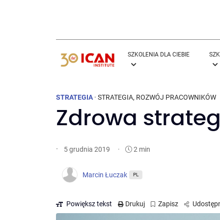
SZKOLENIA DLA CIEBIE
SZK
STRATEGIA
·
STRATEGIA
,
ROZWÓJ PRACOWNIKÓW
Zdrowa strate
·
·
2 min
5 grudnia 2019
Marcin Łuczak
PL
Powiększ tekst
Drukuj
Zapisz
Udostępn