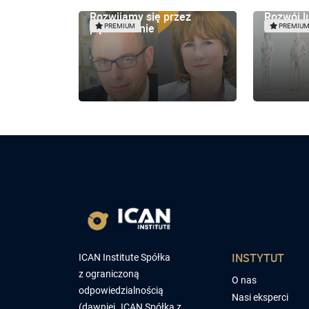
Rozwijamy się przez
Rozwój l
pączkowanie
dla rozw
PREMIUM
PREMIU
INSTYTUT
ICAN Institute Spółka
z ograniczoną
O nas
odpowiedzialnością
Nasi eksperci
(dawniej „ICAN Spółka z