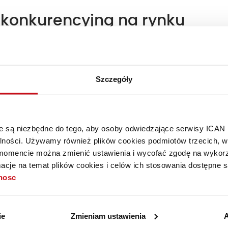
konkurencyjną na rynku
ązany ze skutecznością prowadzonych działań employer
Szczegóły
ntów pracownicy oczekują dobrze skrojonej propozycji
isuje się w nią kultura organizacyjna, misja, ale również
ących się świadczeń pozapłacowych.
óre są niezbędne do tego, aby osoby odwiedzające serwisy ICAN
e karty sportowe i opiekę zdrowotną. To praktyczny
alności. Używamy również plików cookies podmiotów trzecich, w 
, jednak niewystarczający, aby wyrobić nawyki zdrowego
mencie można zmienić ustawienia i wycofać zgodę na wykorzy
działania, obejmujące m.in. właściwą dietę,
cje na temat plików cookies i celów ich stosowania dostępne s
ycia. Dopiero takie holistyczne podejście wpływa na
tnosc
mosferę w pracy, a także obniżenie kosztów wynikających
ie
Zmieniam ustawienia
A
si zawodnicy