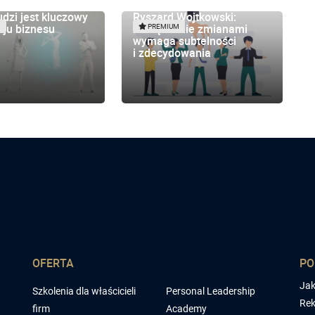
udzi jest kluczowy
Ryszard Wojtkowski:
oju biznesu
zarządzanie zmianami
M
PREMIUM
wymaga subtelności
i zdecydowania
OFERTA
P
Jak
Szkolenia dla właścicieli
Personal Leadership
Rek
firm
Academy